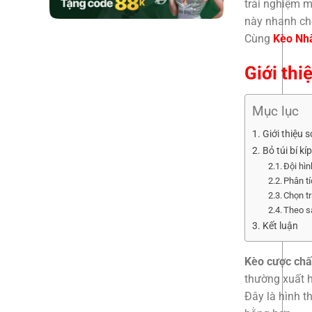
trải nghiệm m
này nhanh ch
Cùng
Kèo Nhà
Giới thi
Mục lục
Giới thiệu 
Bỏ túi bí k
Đội hìn
Phân tí
Chọn t
Theo sá
Kết luận
Kèo cược chấ
thường xuất 
Đây là hình t