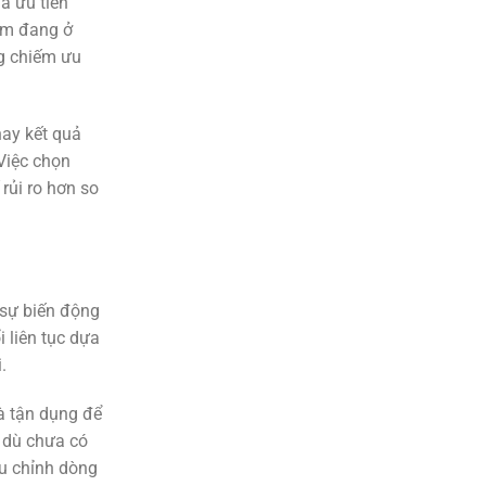
à ưu tiên
eam đang ở
ng chiếm ưu
hay kết quả
 Việc chọn
rủi ro hơn so
 sự biến động
i liên tục dựa
.
à tận dụng để
h dù chưa có
ều chỉnh dòng