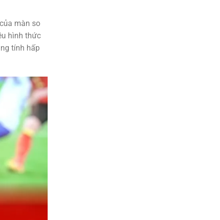
 của màn so
ều hình thức
ng tính hấp