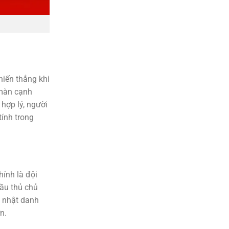
hiến thắng khi
 màn cạnh
 hợp lý, người
tính trong
hính là đội
cầu thủ chủ
p nhật danh
n.