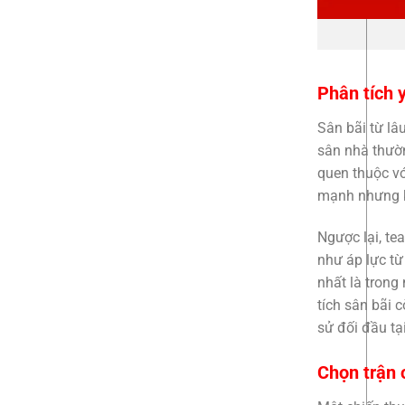
Phân tích 
Sân bãi từ lâ
sân nhà thườn
quen thuộc vớ
mạnh nhưng kh
Ngược lại, te
như áp lực từ
nhất là trong
tích sân bãi 
sử đối đầu tạ
Chọn trận 