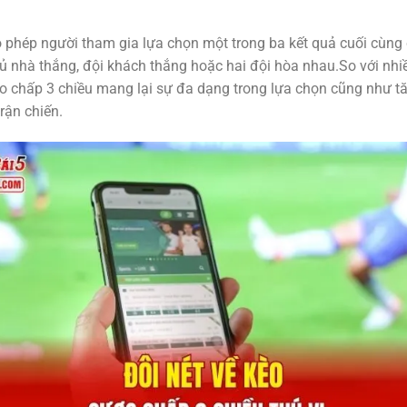
o phép người tham gia lựa chọn một trong ba kết quả cuối cùng
hủ nhà thắng, đội khách thắng hoặc hai đội hòa nhau.So với nhi
o chấp 3 chiều mang lại sự đa dạng trong lựa chọn cũng như tă
rận chiến.