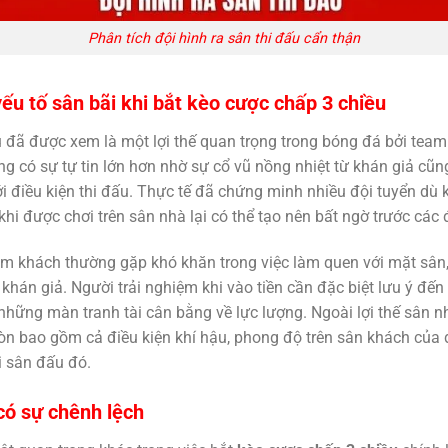
Phân tích đội hình ra sân thi đấu cẩn thận
yếu tố sân bãi khi bắt kèo cược chấp 3 chiều
u đã được xem là một lợi thế quan trọng trong bóng đá bởi team 
g có sự tự tin lớn hơn nhờ sự cổ vũ nồng nhiệt từ khán giả cũ
i điều kiện thi đấu. Thực tế đã chứng minh nhiều đội tuyển dù
i được chơi trên sân nhà lại có thể tạo nên bất ngờ trước các đ
am khách thường gặp khó khăn trong việc làm quen với mặt sân, 
 khán giả. Người trải nghiệm khi vào tiền cần đặc biệt lưu ý đến 
 những màn tranh tài cân bằng về lực lượng. Ngoài lợi thế sân n
còn bao gồm cả điều kiện khí hậu, phong độ trên sân khách của đ
i sân đấu đó.
có sự chênh lệch