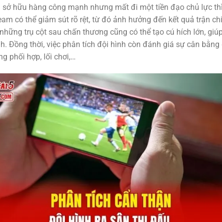
n sở hữu hàng công mạnh nhưng mất đi một tiền đạo chủ lực th
eam có thể giảm sút rõ rệt, từ đó ảnh hưởng đến kết quả trận chi
a những trụ cột sau chấn thương cũng có thể tạo cú hích lớn, giú
. Đồng thời, việc phân tích đội hình còn đánh giá sự cân bằng
ng phối hợp, lối chơi,…