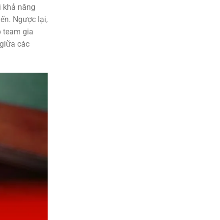
ì khả năng
ến. Ngược lại,
p team gia
 giữa các