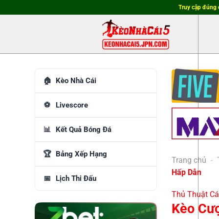
Bỏ
Truy cập đúng 
qua
nội
dung
Kèo Nhà Cái
Livescore
Kết Quả Bóng Đá
Bảng Xếp Hạng
Trang chủ
-
Hấp Dẫn
Lịch Thi Đấu
Thủ Thuật C
Kèo Cượ