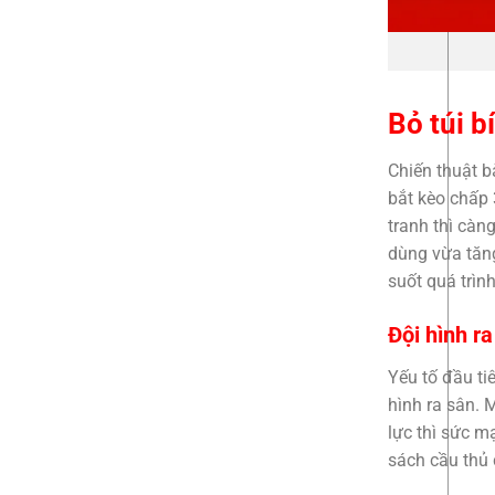
Bỏ túi b
Chiến thuật b
bắt kèo chấp 
tranh thì càn
dùng vừa tăng
suốt quá trình
Đội hình ra
Yếu tố đầu ti
hình ra sân. 
lực thì sức m
sách cầu thủ 