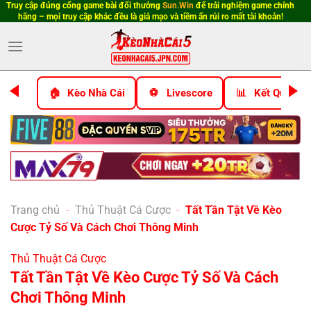
Truy cập đúng cổng game bài đổi thưởng
Sun.Win
để trải nghiệm game chính
Bỏ
hãng – mọi truy cập khác đều là giả mạo và tiềm ẩn rủi ro mất tài khoản!
qua
nội
dung
Kèo Nhà Cái
Livescore
Kết Quả Bó
Trang chủ
-
Thủ Thuật Cá Cược
-
Tất Tần Tật Về Kèo
Cược Tỷ Số Và Cách Chơi Thông Minh
Thủ Thuật Cá Cược
Tất Tần Tật Về Kèo Cược Tỷ Số Và Cách
Chơi Thông Minh