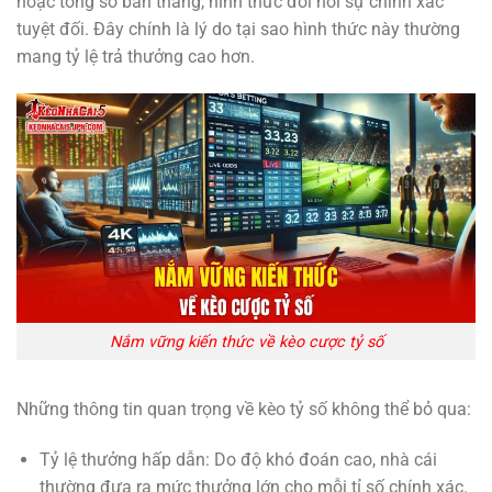
hoặc tổng số bàn thắng, hình thức đòi hỏi sự chính xác
tuyệt đối. Đây chính là lý do tại sao hình thức này thường
mang tỷ lệ trả thưởng cao hơn.
Nắm vững kiến thức về kèo cược tỷ số
Những thông tin quan trọng về kèo tỷ số không thể bỏ qua:
Tỷ lệ thưởng hấp dẫn: Do độ khó đoán cao, nhà cái
thường đưa ra mức thưởng lớn cho mỗi tỉ số chính xác.