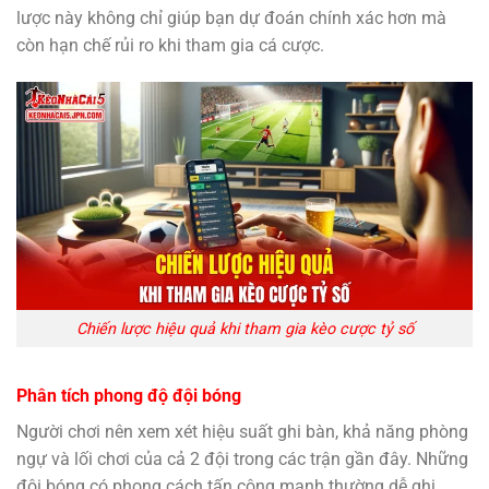
lược này không chỉ giúp bạn dự đoán chính xác hơn mà
còn hạn chế rủi ro khi tham gia cá cược.
Chiến lược hiệu quả khi tham gia kèo cược tỷ số
Phân tích phong độ đội bóng
Người chơi nên xem xét hiệu suất ghi bàn, khả năng phòng
ngự và lối chơi của cả 2 đội trong các trận gần đây. Những
đội bóng có phong cách tấn công mạnh thường dễ ghi