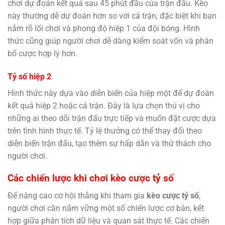
chơi dự đoán kết quả sau 45 phút đầu của trận đấu. Kèo
này thường dễ dự đoán hơn so với cả trận, đặc biệt khi bạn
nắm rõ lối chơi và phong độ hiệp 1 của đội bóng. Hình
thức cũng giúp người chơi dễ dàng kiểm soát vốn và phân
bổ cược hợp lý hơn.
Tỷ số hiệp 2
Hình thức này dựa vào diễn biến của hiệp một để dự đoán
kết quả hiệp 2 hoặc cả trận. Đây là lựa chọn thú vị cho
những ai theo dõi trận đấu trực tiếp và muốn đặt cược dựa
trên tình hình thực tế. Tỷ lệ thưởng có thể thay đổi theo
diễn biến trận đấu, tạo thêm sự hấp dẫn và thử thách cho
người chơi.
Các chiến lược khi chơi kèo cược tỷ số
Để nâng cao cơ hội thắng khi tham gia
kèo cược tỷ số
,
người chơi cần nắm vững một số chiến lược cơ bản, kết
hợp giữa phân tích dữ liệu và quan sát thực tế. Các chiến