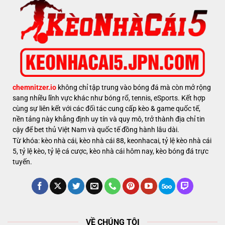
chemnitzer.io
không chỉ tập trung vào bóng đá mà còn mở rộng
sang nhiều lĩnh vực khác như bóng rổ, tennis, eSports. Kết hợp
cùng sự liên kết với các đối tác cung cấp kèo & game quốc tế,
nền tảng này khẳng định uy tín và quy mô, trở thành địa chỉ tin
cậy để bet thủ Việt Nam và quốc tế đồng hành lâu dài.
Từ khóa: kèo nhà cái, kèo nhà cái 88, keonhacai, tỷ lệ kèo nhà cái
5, tỷ lệ kèo, tỷ lệ cá cược, kèo nhà cái hôm nay, kèo bóng đá trực
tuyến.
VỀ CHÚNG TÔI