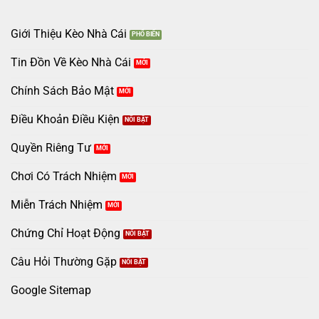
Giới Thiệu Kèo Nhà Cái
Tin Đồn Về Kèo Nhà Cái
Chính Sách Bảo Mật
Điều Khoản Điều Kiện
Quyền Riêng Tư
Chơi Có Trách Nhiệm
Miễn Trách Nhiệm
Chứng Chỉ Hoạt Động
Câu Hỏi Thường Gặp
Google Sitemap