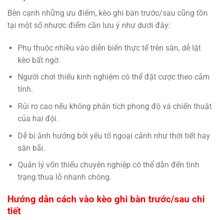
Bên cạnh những ưu điểm, kèo ghi bàn trước/sau cũng tồn
tại một số nhược điểm cần lưu ý như dưới đây:
Phụ thuộc nhiều vào diễn biến thực tế trên sân, dễ lật
kèo bất ngờ.
Người chơi thiếu kinh nghiệm có thể đặt cược theo cảm
tính.
Rủi ro cao nếu không phân tích phong độ và chiến thuật
của hai đội.
Dễ bị ảnh hưởng bởi yếu tố ngoại cảnh như thời tiết hay
sân bãi.
Quản lý vốn thiếu chuyên nghiệp có thể dẫn đến tình
trạng thua lỗ nhanh chóng.
Hướng dẫn cách vào kèo ghi bàn trước/sau chi
tiết