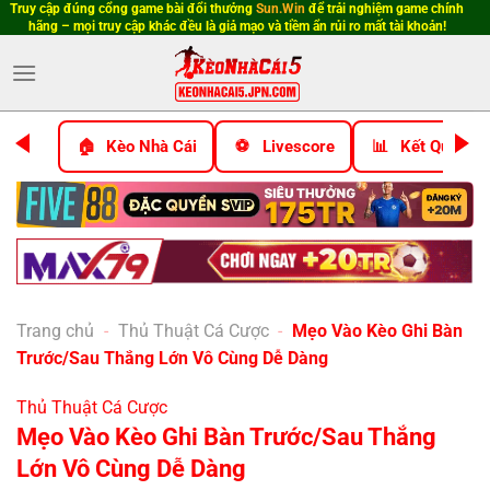
Truy cập đúng cổng game bài đổi thưởng
Sun.Win
để trải nghiệm game chính
Bỏ
hãng – mọi truy cập khác đều là giả mạo và tiềm ẩn rủi ro mất tài khoản!
qua
nội
dung
Kèo Nhà Cái
Livescore
Kết Quả Bó
Trang chủ
-
Thủ Thuật Cá Cược
-
Mẹo Vào Kèo Ghi Bàn
Trước/Sau Thắng Lớn Vô Cùng Dễ Dàng
Thủ Thuật Cá Cược
Mẹo Vào Kèo Ghi Bàn Trước/Sau Thắng
Lớn Vô Cùng Dễ Dàng