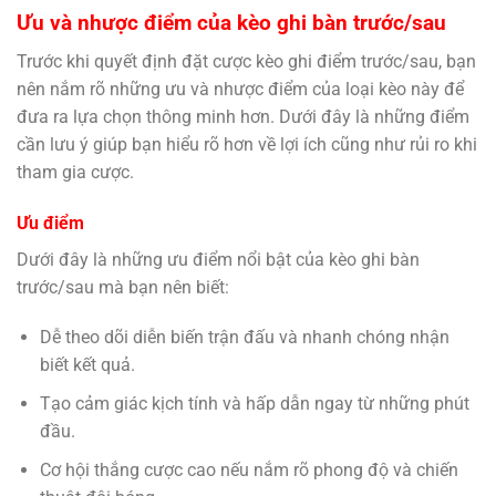
Ưu và nhược điểm của kèo ghi bàn trước/sau
Trước khi quyết định đặt cược kèo ghi điểm trước/sau, bạn
nên nắm rõ những ưu và nhược điểm của loại kèo này để
đưa ra lựa chọn thông minh hơn. Dưới đây là những điểm
cần lưu ý giúp bạn hiểu rõ hơn về lợi ích cũng như rủi ro khi
tham gia cược.
Ưu điểm
Dưới đây là những ưu điểm nổi bật của kèo ghi bàn
trước/sau mà bạn nên biết:
Dễ theo dõi diễn biến trận đấu và nhanh chóng nhận
biết kết quả.
Tạo cảm giác kịch tính và hấp dẫn ngay từ những phút
đầu.
Cơ hội thắng cược cao nếu nắm rõ phong độ và chiến