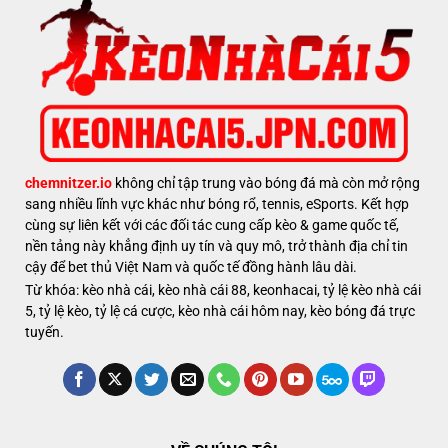
chemnitzer.io
không chỉ tập trung vào bóng đá mà còn mở rộng
sang nhiều lĩnh vực khác như bóng rổ, tennis, eSports. Kết hợp
cùng sự liên kết với các đối tác cung cấp kèo & game quốc tế,
nền tảng này khẳng định uy tín và quy mô, trở thành địa chỉ tin
cậy để bet thủ Việt Nam và quốc tế đồng hành lâu dài.
Từ khóa: kèo nhà cái, kèo nhà cái 88, keonhacai, tỷ lệ kèo nhà cái
5, tỷ lệ kèo, tỷ lệ cá cược, kèo nhà cái hôm nay, kèo bóng đá trực
tuyến.