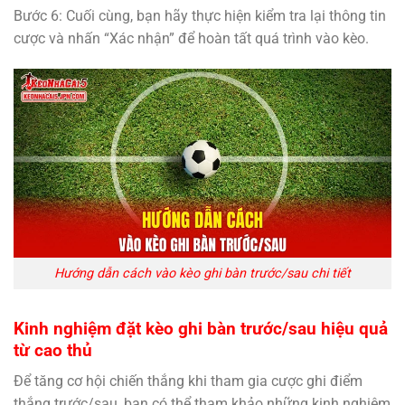
Bước 6: Cuối cùng, bạn hãy thực hiện kiểm tra lại thông tin
cược và nhấn “Xác nhận” để hoàn tất quá trình vào kèo.
Hướng dẫn cách vào kèo ghi bàn trước/sau chi tiết
Kinh nghiệm đặt kèo ghi bàn trước/sau hiệu quả
từ cao thủ
Để tăng cơ hội chiến thắng khi tham gia cược ghi điểm
thắng trước/sau, bạn có thể tham khảo những kinh nghiệm