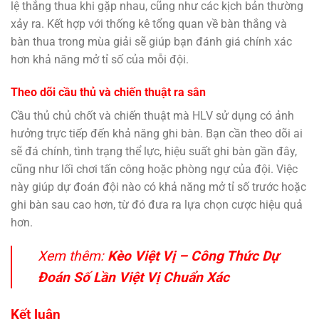
lệ thắng thua khi gặp nhau, cũng như các kịch bản thường
xảy ra. Kết hợp với thống kê tổng quan về bàn thắng và
bàn thua trong mùa giải sẽ giúp bạn đánh giá chính xác
hơn khả năng mở tỉ số của mỗi đội.
Theo dõi cầu thủ và chiến thuật ra sân
Cầu thủ chủ chốt và chiến thuật mà HLV sử dụng có ảnh
hưởng trực tiếp đến khả năng ghi bàn. Bạn cần theo dõi ai
sẽ đá chính, tình trạng thể lực, hiệu suất ghi bàn gần đây,
cũng như lối chơi tấn công hoặc phòng ngự của đội. Việc
này giúp dự đoán đội nào có khả năng mở tỉ số trước hoặc
ghi bàn sau cao hơn, từ đó đưa ra lựa chọn cược hiệu quả
hơn.
Xem thêm:
Kèo Việt Vị – Công Thức Dự
Đoán Số Lần Việt Vị Chuẩn Xác
Kết luận