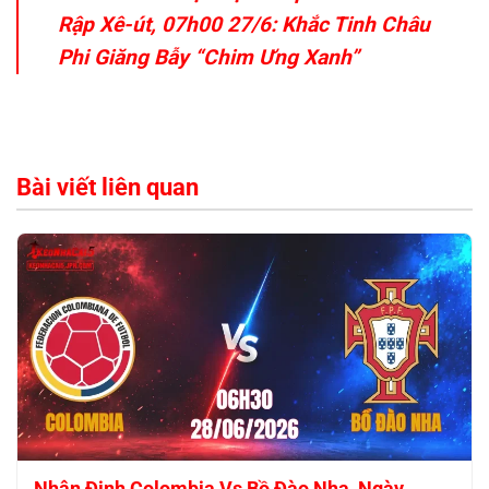
Rập Xê-út, 07h00 27/6: Khắc Tinh Châu
Phi Giăng Bẫy “Chim Ưng Xanh”
Bài viết liên quan