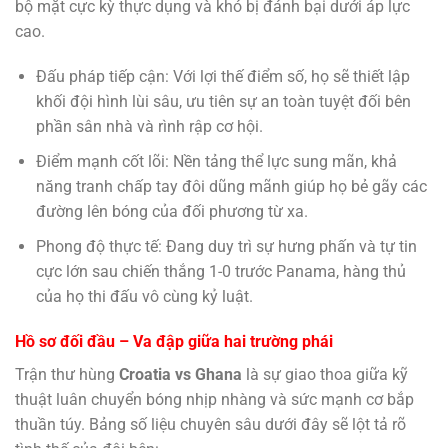
bộ mặt cực kỳ thực dụng và khó bị đánh bại dưới áp lực
cao.
Đấu pháp tiếp cận: Với lợi thế điểm số, họ sẽ thiết lập
khối đội hình lùi sâu, ưu tiên sự an toàn tuyệt đối bên
phần sân nhà và rình rập cơ hội.
Điểm mạnh cốt lõi: Nền tảng thể lực sung mãn, khả
năng tranh chấp tay đôi dũng mãnh giúp họ bẻ gãy các
đường lên bóng của đối phương từ xa.
Phong độ thực tế: Đang duy trì sự hưng phấn và tự tin
cực lớn sau chiến thắng 1-0 trước Panama, hàng thủ
của họ thi đấu vô cùng kỷ luật.
Hồ sơ đối đầu – Va đập giữa hai trường phái
Trận thư hùng
Croatia vs Ghana
là sự giao thoa giữa kỹ
thuật luân chuyển bóng nhịp nhàng và sức mạnh cơ bắp
thuần túy. Bảng số liệu chuyên sâu dưới đây sẽ lột tả rõ