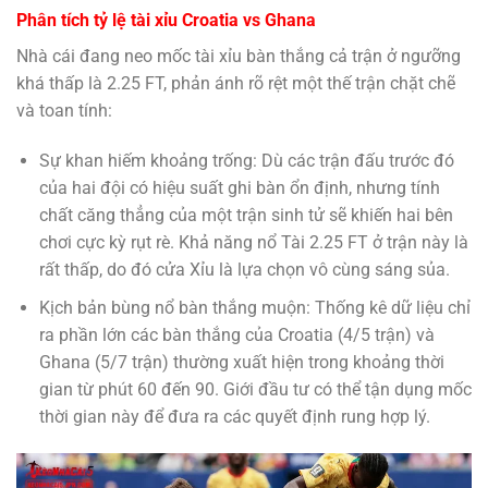
Phân tích tỷ lệ tài xỉu Croatia vs Ghana
Nhà cái đang neo mốc tài xỉu bàn thắng cả trận ở ngưỡng
khá thấp là 2.25 FT, phản ánh rõ rệt một thế trận chặt chẽ
và toan tính:
Sự khan hiếm khoảng trống: Dù các trận đấu trước đó
của hai đội có hiệu suất ghi bàn ổn định, nhưng tính
chất căng thẳng của một trận sinh tử sẽ khiến hai bên
chơi cực kỳ rụt rè. Khả năng nổ Tài 2.25 FT ở trận này là
rất thấp, do đó cửa Xỉu là lựa chọn vô cùng sáng sủa.
Kịch bản bùng nổ bàn thắng muộn: Thống kê dữ liệu chỉ
ra phần lớn các bàn thắng của Croatia (4/5 trận) và
Ghana (5/7 trận) thường xuất hiện trong khoảng thời
gian từ phút 60 đến 90. Giới đầu tư có thể tận dụng mốc
thời gian này để đưa ra các quyết định rung hợp lý.