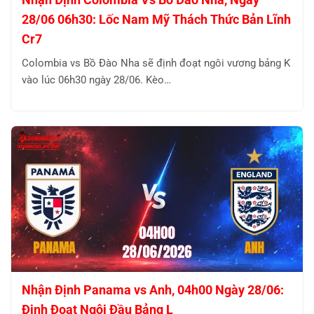
Nhận Định Colombia Vs Bồ Đào Nha, Ngày
28/06 06h30: Lốc Nam Mỹ Thách Thức Bản Lĩnh
Cr7
Colombia vs Bồ Đào Nha sẽ định đoạt ngôi vương bảng K
vào lúc 06h30 ngày 28/06. Kèo…
Nhận Định Panama vs Anh, 04h00 Ngày 28/06:
Định Đoạt Ngôi Đầu Bảng L