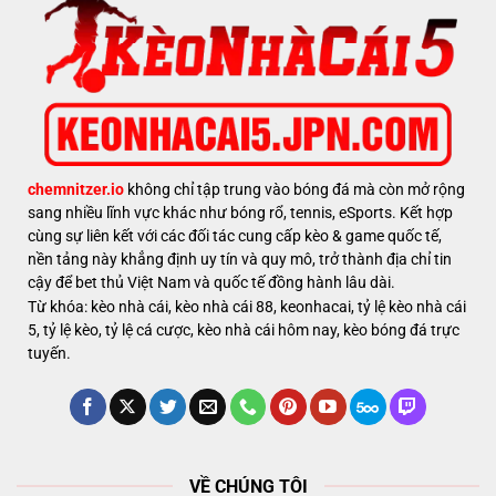
chemnitzer.io
không chỉ tập trung vào bóng đá mà còn mở rộng
sang nhiều lĩnh vực khác như bóng rổ, tennis, eSports. Kết hợp
cùng sự liên kết với các đối tác cung cấp kèo & game quốc tế,
nền tảng này khẳng định uy tín và quy mô, trở thành địa chỉ tin
cậy để bet thủ Việt Nam và quốc tế đồng hành lâu dài.
Từ khóa: kèo nhà cái, kèo nhà cái 88, keonhacai, tỷ lệ kèo nhà cái
5, tỷ lệ kèo, tỷ lệ cá cược, kèo nhà cái hôm nay, kèo bóng đá trực
tuyến.
VỀ CHÚNG TÔI