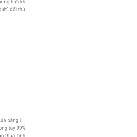
hừng hực khí
iệt” đối thủ
của bảng L.
rong tay 99%
n thua, tinh