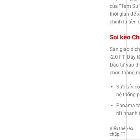
của “Tam Sư”.
thời gian để
chính là tiền
Soi kèo C
Sàn giao dịc
-2.0 FT. Đây l
Đầu tư vào th
chọn thông m
Sức tấn cô
hệ thống p
Panama toà
rất nhanh 
Biến thể kèo
chấp FT