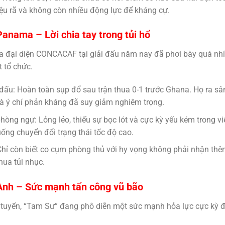
rệu rã và không còn nhiều động lực để kháng cự.
Panama – Lời chia tay trong tủi hổ
ủa đại diện CONCACAF tại giải đấu năm nay đã phơi bày quá nh
 tổ chức.
 đấu: Hoàn toàn sụp đổ sau trận thua 0-1 trước Ghana. Họ ra sâ
và ý chí phản kháng đã suy giảm nghiêm trọng.
hòng ngự: Lỏng lẻo, thiếu sự bọc lót và cực kỳ yếu kém trong vi
uống chuyển đổi trạng thái tốc độ cao.
Chỉ còn biết co cụm phòng thủ với hy vọng không phải nhận th
ua tủi nhục.
Anh – Sức mạnh tấn công vũ bão
n tuyến, “Tam Sư” đang phô diễn một sức mạnh hỏa lực cực kỳ 