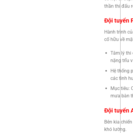
thần thi đấu 
Đội tuyển 
Hành trình c
cố hữu về mặt
Tâm lý thi
nặng trĩu 
Hệ thống p
các tình h
Mục tiêu: 
mưa bàn th
Đội tuyển 
Bên kia chiế
khó lường.