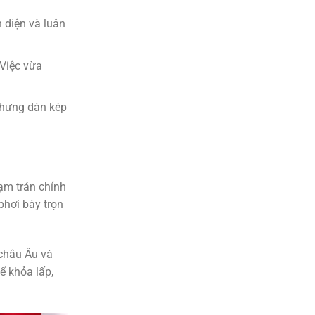
n diện và luân
 Việc vừa
 nhưng dàn kép
ạm trán chính
phơi bày trọn
 châu Âu và
ể khỏa lấp,