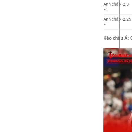
Anh chấp -2.0
FT
Anh chấp -2.25
FT
Kèo châu Á: 