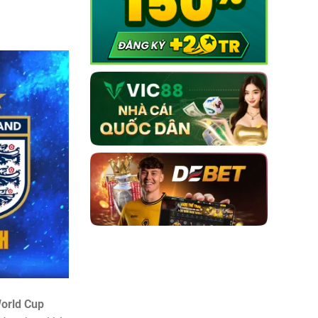
orld Cup