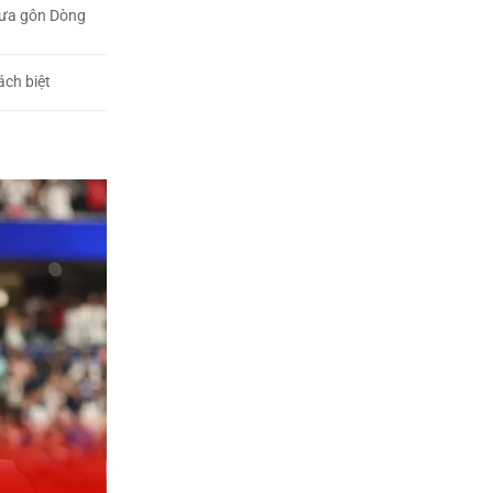
mưa gôn
Dòng
ách biệt