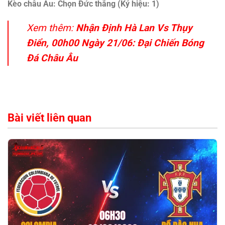
Kèo châu Âu: Chọn Đức thắng (Ký hiệu: 1)
Xem thêm:
Nhận Định Hà Lan Vs Thụy
Điển, 00h00 Ngày 21/06: Đại Chiến Bóng
Đá Châu Âu
Bài viết liên quan