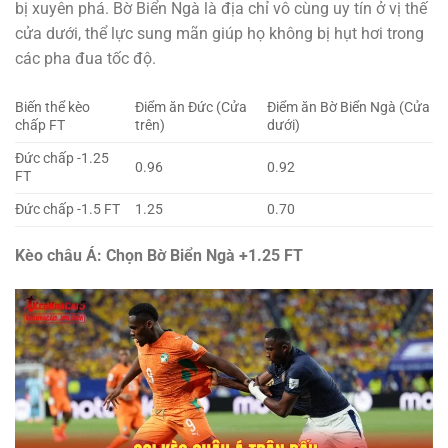
bị xuyên phá. Bờ Biển Ngà là địa chỉ vô cùng uy tín ở vị thế
cửa dưới, thể lực sung mãn giúp họ không bị hụt hơi trong
các pha đua tốc độ.
Biến thể kèo
Điểm ăn Đức (Cửa
Điểm ăn Bờ Biển Ngà (Cửa
chấp FT
trên)
dưới)
Đức chấp -1.25
0.96
0.92
FT
Đức chấp -1.5 FT
1.25
0.70
Kèo châu Á: Chọn Bờ Biển Ngà +1.25 FT