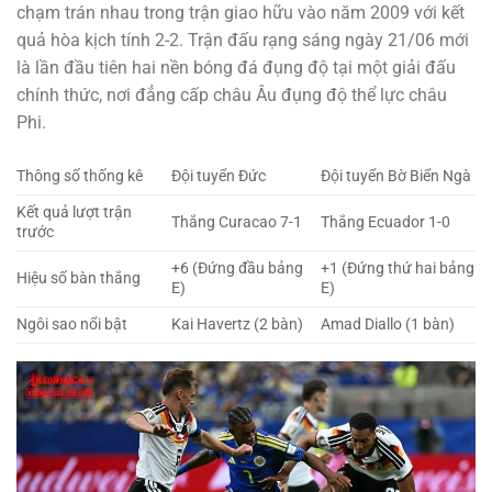
chạm trán nhau trong trận giao hữu vào năm 2009 với kết
quả hòa kịch tính 2-2. Trận đấu rạng sáng ngày 21/06 mới
là lần đầu tiên hai nền bóng đá đụng độ tại một giải đấu
chính thức, nơi đẳng cấp châu Âu đụng độ thể lực châu
Phi.
Thông số thống kê
Đội tuyển Đức
Đội tuyển Bờ Biển Ngà
Kết quả lượt trận
Thắng Curacao 7-1
Thắng Ecuador 1-0
trước
+6 (Đứng đầu bảng
+1 (Đứng thứ hai bảng
Hiệu số bàn thắng
E)
E)
Ngôi sao nổi bật
Kai Havertz (2 bàn)
Amad Diallo (1 bàn)