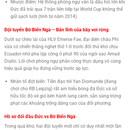
Nhược điểm: Hệ thống phòng ngự vẫn là dấu hỏi lớn khi
Đức đã trải qua 7 trận liên tiếp tại World Cup không thể
giữ sạch lưới (tính từ năm 2014).
Đội tuyển Bờ Biển Ngà – Bản lĩnh của bầy voi rừng
Dưới sự chèo lái của HLV Emerse Fae, đại diện châu Phi
vừa có chiến thắng nghẹt thở 1-0 trước đối thủ khó chịu
Ecuador nhờ pha lập công ở phút 90 của ngôi sao Amad
Diallo. Lối chơi phòng ngự phản công thực dụng vô cùng
hiệu quả giúp họ đứng vững trước áp lực.
Nhân tố đột biến: Tiền đạo trẻ Yan Diomande (đang
chơi cho RB Leipzig) rất am hiểu bóng đá Đức và sở
hữu tốc độ xé gió bên hành lang cánh, sẵn sàng trừng
phạt các khoảng trống dâng cao của đối phương.
Hồ sơ đối đầu Đức vs Bờ Biển Ngà
Trong quá khứ, hai đội tuyển mới chỉ có duy nhất một lần