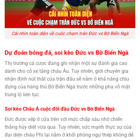
Cái nhìn toàn diện về cuộc chạm trán Đức vs Bờ Biển Ngà
Dự đoán bóng đá, soi kèo Đức vs Bờ Biển Ngà
Thị trường cá cược đang ghi nhận một sự đánh giá cao
dành cho cỗ xe tăng châu Âu. Tuy nhiên, giới chuyên gia
nhận định nút thắt của trận đấu sẽ nằm ở khả năng chịu
đựng của hàng thủ Bờ Biển Ngà trước những pha vỗ mặt
trung lộ liên tục.
Soi kèo Châu Á cuộc đối đầu Đức vs Bờ Biển Ngà
Đức được xếp ở cửa trên với mức chấp sâu nhờ chiến
thắng hủy diệt vừa qua. Tuy nhiên, sức mạnh thực sự của
đại diện châu Phi lại nằm ở khối phòng ngự thép không dễ