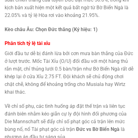
kịch bản xuất hiện một kết quả bất ngờ từ Bờ Biển Ngà là
22.05% và tỷ lệ Hòa rơi vào khoảng 21.95%.
Kèo châu Âu: Chọn Đức thắng (Ký hiệu: 1)
Phân tích tỷ lệ tài xỉu
Giới đầu tư dễ bị đánh lừa bởi cơn mưa bàn thắng của Đức
ở lượt trước. Mốc Tài Xỉu (O/U) đối đầu với một hàng thủ
rắn mặt, chỉ thủng lưới 0.5 bàn/trận như Bờ Biển Ngà rất dễ
khép lại ở cửa Xỉu 2.75 FT. Đội khách sẽ chủ động chơi
chặt chẽ, không để khoảng trống cho Musiala hay Wirtz
khai thác.
Về chỉ số phụ, các tình huống áp đặt thế trận và liên tục
đánh biên nhằm kéo giãn cự ly đội hình đối phương của
Die Mannschaft sẽ đẩy chỉ số phạt góc cả trận lên mức
bùng nổ, nổ Tài phạt góc cả trận
Đức vs Bờ Biển Ngà
là
phương án đầu tư sáng sủa.