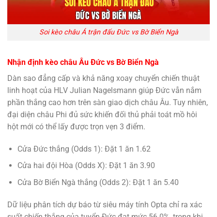
Soi kèo châu Á trận đấu Đức vs Bờ Biển Ngà
Nhận định kèo châu Âu Đức vs Bờ Biển Ngà
Dàn sao đẳng cấp và khả năng xoay chuyển chiến thuật
linh hoạt của HLV Julian Nagelsmann giúp Đức vẫn nắm
phần thắng cao hơn trên sàn giao dịch châu Âu. Tuy nhiên,
đại diện châu Phi đủ sức khiến đối thủ phải toát mồ hôi
hột mới có thể lấy được trọn vẹn 3 điểm.
Cửa Đức thắng (Odds 1): Đặt 1 ăn 1.62
Cửa hai đội Hòa (Odds X): Đặt 1 ăn 3.90
Cửa Bờ Biển Ngà thắng (Odds 2): Đặt 1 ăn 5.40
Dữ liệu phân tích dự báo từ siêu máy tính Opta chỉ ra xác
suất chiến thắng của tuyển Đức đạt mức 56.0%, trong khi