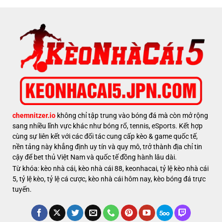
chemnitzer.io
không chỉ tập trung vào bóng đá mà còn mở rộng
sang nhiều lĩnh vực khác như bóng rổ, tennis, eSports. Kết hợp
cùng sự liên kết với các đối tác cung cấp kèo & game quốc tế,
nền tảng này khẳng định uy tín và quy mô, trở thành địa chỉ tin
cậy để bet thủ Việt Nam và quốc tế đồng hành lâu dài.
Từ khóa: kèo nhà cái, kèo nhà cái 88, keonhacai, tỷ lệ kèo nhà cái
5, tỷ lệ kèo, tỷ lệ cá cược, kèo nhà cái hôm nay, kèo bóng đá trực
tuyến.