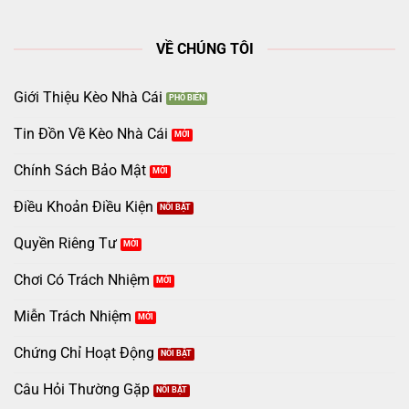
VỀ CHÚNG TÔI
Giới Thiệu Kèo Nhà Cái
Tin Đồn Về Kèo Nhà Cái
Chính Sách Bảo Mật
Điều Khoản Điều Kiện
Quyền Riêng Tư
Chơi Có Trách Nhiệm
Miễn Trách Nhiệm
Chứng Chỉ Hoạt Động
Câu Hỏi Thường Gặp