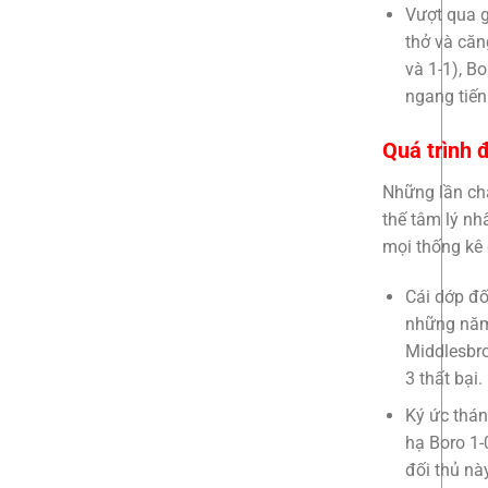
Vượt qua g
thở và căn
và 1-1), B
ngang tiến
Quá trình 
Những lần ch
thế tâm lý nh
mọi thống kê 
Cái dớp đố
những năm 
Middlesbro
3 thất bại.
Ký ức thán
hạ Boro 1-
đối thủ nà