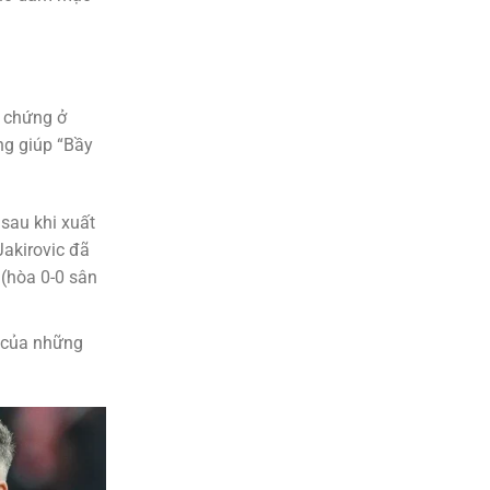
m chứng ở
ọng giúp “Bầy
 sau khi xuất
Jakirovic đã
 (hòa 0-0 sân
y của những