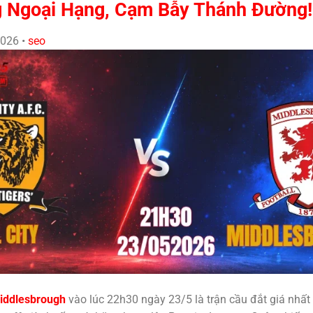
 Ngoại Hạng, Cạm Bẫy Thánh Đường!
2026
•
seo
 Middlesbrough
vào lúc 22h30 ngày 23/5 là trận cầu đắt giá nhất t