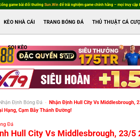
cổng game bài đổi thưởng
Sun.Win
để trải nghiệm game chính hãng – mọi truy cập kh
KÈO NHÀ CÁI
TRANG BÓNG ĐÁ
THỦ THUẬT CÁ CƯ
SOI KÈO
Nhận Định Bóng Đá
-
Nhận Định Hull City Vs Middlesbrough, 
ại Hạng, Cạm Bẫy Thánh Đường!
óng Đá
nh Hull City Vs Middlesbrough, 23/5