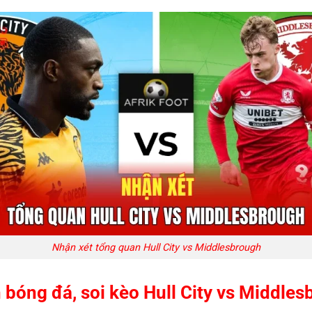
Nhận xét tổng quan Hull City vs Middlesbrough
 bóng đá, soi kèo Hull City vs Middle