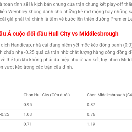
à toan tính sẽ là kịch bản chung của trận chung kết play-off th
 diễn Wembley không dành cho những kẻ mơ mộng hay những sa
 cái giá phải trả chính là tấm vé bước lên thiên đường Premier L
âu Á cuộc đối đầu Hull City vs Middlesbrough
 dịch Handicap, nhà cái đang niêm yết mốc kèo đồng banh (0:0
h chấp nhẹ -0.25 quả cả trận nhờ chất lượng hàng công đồng đề
ế về thể lực khi không phải đá hiệp phụ ở bán kết, tuy nhiên Mid
ên vượt kèo trong các trận cầu đinh.
Chọn Hull City (Cửa dưới)
Chọn Middlesbrough (Cử
0.95
0.87
-0.25
1.08
0.76
0.71
1.19