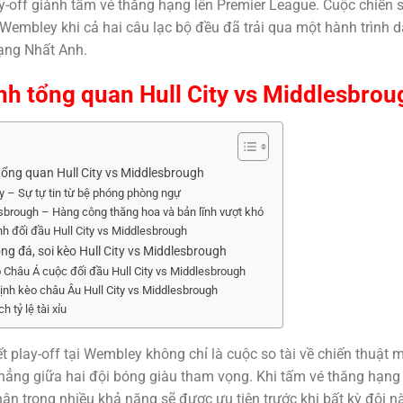
y-off giành tấm vé thăng hạng lên Premier League. Cuộc chiến si
embley khi cả hai câu lạc bộ đều đã trải qua một hành trình d
Hạng Nhất Anh.
nh tổng quan Hull City vs Middlesbrou
tổng quan Hull City vs Middlesbrough
ty – Sự tự tin từ bệ phóng phòng ngự
sbrough – Hàng công thăng hoa và bản lĩnh vượt khó
nh đối đầu Hull City vs Middlesbrough
g đá, soi kèo Hull City vs Middlesbrough
o Châu Á cuộc đối đầu Hull City vs Middlesbrough
ịnh kèo châu Âu Hull City vs Middlesbrough
h tỷ lệ tài xỉu
t play-off tại Wembley không chỉ là cuộc so tài về chiến thuật
thẳng giữa hai đội bóng giàu tham vọng. Khi tấm vé thăng hạng
hận trọng nhiều khả năng sẽ được ưu tiên trước khi bất kỳ đội