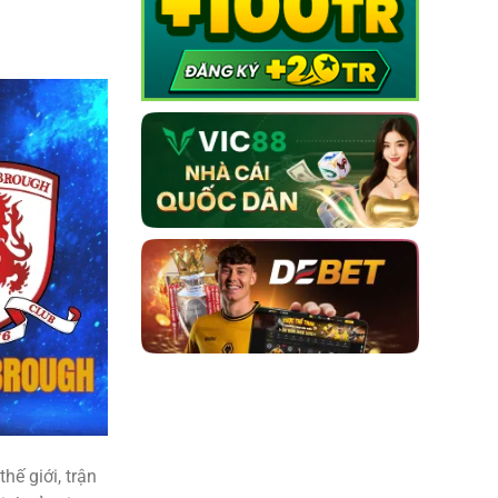
hế giới, trận