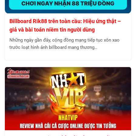
Billboard Rik88 trên toàn cầu: Hiệu ứng thật –
giả và bài toán niềm tin người dùng
Những ngày gần đây, cộng đồng mạng tiếp tục xôn xao
trước loạt hình ảnh billboard mang thương…