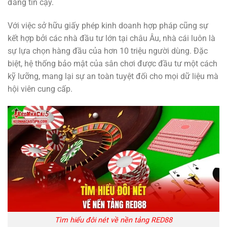
đáng tin cậy.
Với việc sở hữu giấy phép kinh doanh hợp pháp cũng sự
kết hợp bởi các nhà đầu tư lớn tại châu Âu, nhà cái luôn là
sự lựa chọn hàng đầu của hơn 10 triệu người dùng. Đặc
biệt, hệ thống bảo mật của sân chơi được đầu tư một cách
kỹ lưỡng, mang lại sự an toàn tuyệt đối cho mọi dữ liệu mà
hội viên cung cấp.
Tìm hiểu đôi nét về nền tảng RED88