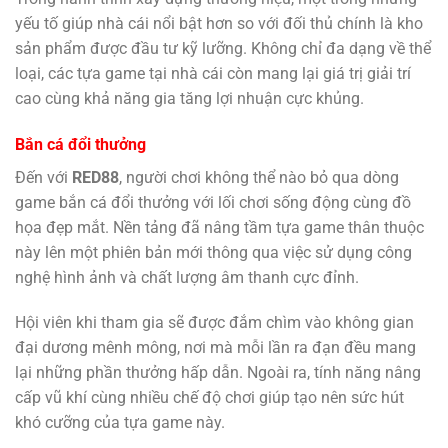
yếu tố giúp nhà cái nổi bật hơn so với đối thủ chính là kho
sản phẩm được đầu tư kỹ lưỡng. Không chỉ đa dạng về thể
loại, các tựa game tại nhà cái còn mang lại giá trị giải trí
cao cùng khả năng gia tăng lợi nhuận cực khủng.
Bắn cá đổi thưởng
Đến với
RED88
, người chơi không thể nào bỏ qua dòng
game bắn cá đổi thưởng với lối chơi sống động cùng đồ
họa đẹp mắt. Nền tảng đã nâng tầm tựa game thân thuộc
này lên một phiên bản mới thông qua việc sử dụng công
nghệ hình ảnh và chất lượng âm thanh cực đỉnh.
Hội viên khi tham gia sẽ được đắm chìm vào không gian
đại dương mênh mông, nơi mà mỗi lần ra đạn đều mang
lại những phần thưởng hấp dẫn. Ngoài ra, tính năng nâng
cấp vũ khí cùng nhiều chế độ chơi giúp tạo nên sức hút
khó cưỡng của tựa game này.