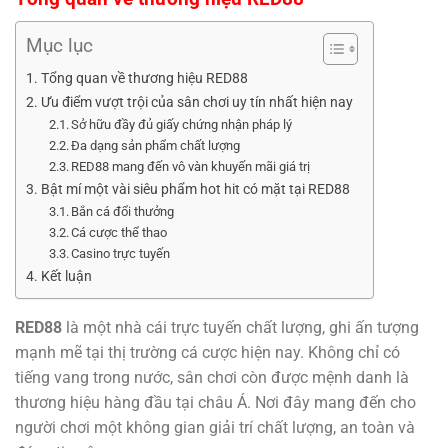
Mục lục
Tổng quan về thương hiệu RED88
Ưu điểm vượt trội của sân chơi uy tín nhất hiện nay
Sở hữu đầy đủ giấy chứng nhận pháp lý
Đa dạng sản phẩm chất lượng
RED88 mang đến vô vàn khuyến mãi giá trị
Bật mí một vài siêu phẩm hot hit có mặt tại RED88
Bắn cá đổi thưởng
Cá cược thể thao
Casino trực tuyến
Kết luận
RED88
là một nhà cái trực tuyến chất lượng, ghi ấn tượng
mạnh mẽ tại thị trường cá cược hiện nay. Không chỉ có
tiếng vang trong nước, sân chơi còn được mệnh danh là
thương hiệu hàng đầu tại châu Á. Nơi đây mang đến cho
người chơi một không gian giải trí chất lượng, an toàn và