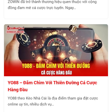
ZOWIN đã trở thành thương hiệu quen thuộc với cộng
đồng đam mê cá cược trực tuyến. Ngay…
YO88 – Đắm Chìm Với Thiên Đường Cá Cược
Hàng Đầu
YO88 theo Kèo Nhà Cái là địa điểm tham gia đặt cược
online uy tín, nhiều dịch vụ…