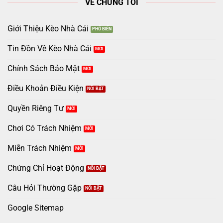
VỀ CHÚNG TÔI
Giới Thiệu Kèo Nhà Cái
Tin Đồn Về Kèo Nhà Cái
Chính Sách Bảo Mật
Điều Khoản Điều Kiện
Quyền Riêng Tư
Chơi Có Trách Nhiệm
Miễn Trách Nhiệm
Chứng Chỉ Hoạt Động
Câu Hỏi Thường Gặp
Google Sitemap