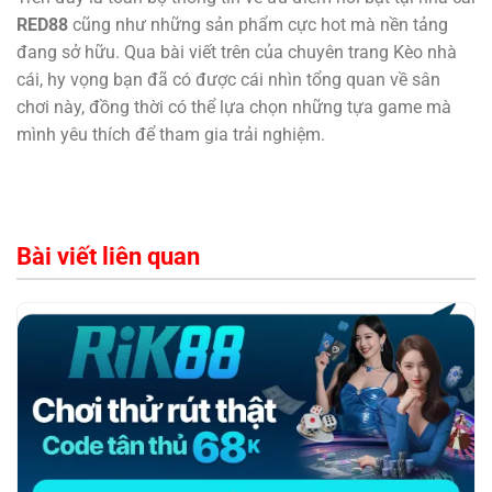
RED88
cũng như những sản phẩm cực hot mà nền tảng
đang sở hữu. Qua bài viết trên của chuyên trang Kèo nhà
cái, hy vọng bạn đã có được cái nhìn tổng quan về sân
chơi này, đồng thời có thể lựa chọn những tựa game mà
mình yêu thích để tham gia trải nghiệm.
Bài viết liên quan