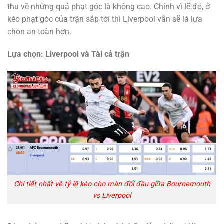
thu về những quả phạt góc là không cao. Chính vì lẽ đó, ở
kèo phạt góc của trận sắp tới thì Liverpool vẫn sẽ là lựa
chọn an toàn hơn.
Lựa chọn: Liverpool và Tài cả trận
Chi tiết nhất về tỷ lệ kèo cho màn đối đầu giữa Bournemouth
vs Liverpool