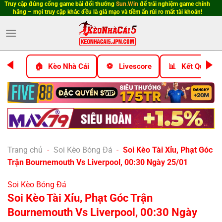
Truy cập đúng cổng game bài đổi thưởng
Sun.Win
để trải nghiệm game chính
Bỏ
hãng – mọi truy cập khác đều là giả mạo và tiềm ẩn rủi ro mất tài khoản!
qua
nội
dung
Kèo Nhà Cái
Livescore
Kết Quả Bó
Trang chủ
-
Soi Kèo Bóng Đá
-
Soi Kèo Tài Xỉu, Phạt Góc
Trận Bournemouth Vs Liverpool, 00:30 Ngày 25/01
Soi Kèo Bóng Đá
Soi Kèo Tài Xỉu, Phạt Góc Trận
Bournemouth Vs Liverpool, 00:30 Ngày