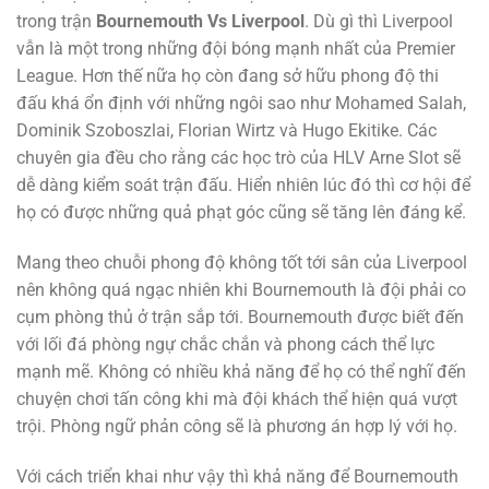
trong trận
Bournemouth Vs Liverpool
. Dù gì thì Liverpool
vẫn là một trong những đội bóng mạnh nhất của Premier
League. Hơn thế nữa họ còn đang sở hữu phong độ thi
đấu khá ổn định với những ngôi sao như Mohamed Salah,
Dominik Szoboszlai, Florian Wirtz và Hugo Ekitike. Các
chuyên gia đều cho rằng các học trò của HLV Arne Slot sẽ
dễ dàng kiểm soát trận đấu. Hiển nhiên lúc đó thì cơ hội để
họ có được những quả phạt góc cũng sẽ tăng lên đáng kể.
Mang theo chuỗi phong độ không tốt tới sân của Liverpool
nên không quá ngạc nhiên khi Bournemouth là đội phải co
cụm phòng thủ ở trận sắp tới. Bournemouth được biết đến
với lối đá phòng ngự chắc chắn và phong cách thể lực
mạnh mẽ. Không có nhiều khả năng để họ có thể nghĩ đến
chuyện chơi tấn công khi mà đội khách thể hiện quá vượt
trội. Phòng ngữ phản công sẽ là phương án hợp lý với họ.
Với cách triển khai như vậy thì khả năng để Bournemouth