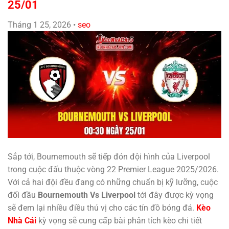
25/01
Tháng 1 25, 2026
•
seo
Sắp tới, Bournemouth sẽ tiếp đón đội hình của Liverpool
trong cuộc đấu thuộc vòng 22 Premier League 2025/2026.
Với cả hai đội đều đang có những chuẩn bị kỹ lưỡng, cuộc
đối đầu
Bournemouth Vs Liverpool
tới đây được kỳ vọng
sẽ đem lại nhiều điều thú vị cho các tín đồ bóng đá.
Kèo
Nhà Cái
kỳ vọng sẽ cung cấp bài phân tích kèo chi tiết