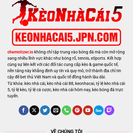
chemnitzer.io
không chỉ tập trung vào bóng đá mà còn mở rộng
sang nhiều lĩnh vực khác như bóng rổ, tennis, eSports. Kết hợp
cùng sự liên kết với các đối tác cung cấp kèo & game quốc tế,
nền tảng này khẳng định uy tín và quy mô, trở thành địa chỉ tin
cậy để bet thủ Việt Nam và quốc tế đồng hành lâu dài.
Từ khóa: kèo nhà cái, kèo nhà cái 88, keonhacai, tỷ lệ kèo nhà cái
5, tỷ lệ kèo, tỷ lệ cá cược, kèo nhà cái hôm nay, kèo bóng đá trực
tuyến.
VỀ CHÚNG TÔI