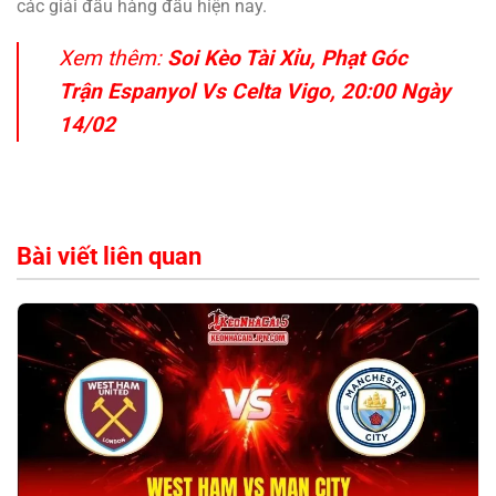
các giải đấu hàng đầu hiện nay.
Xem thêm:
Soi Kèo Tài Xỉu, Phạt Góc
Trận Espanyol Vs Celta Vigo, 20:00 Ngày
14/02
Bài viết liên quan