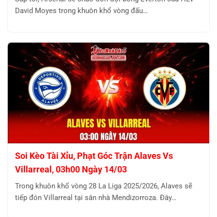
David Moyes trong khuôn khổ vòng đấu…
Soi Kèo Tài Xỉu, Phạt Góc Trận Alaves Vs
Villarreal, 03h00 Ngày 14/03
Trong khuôn khổ vòng 28 La Liga 2025/2026, Alaves sẽ
tiếp đón Villarreal tại sân nhà Mendizorroza. Đây…