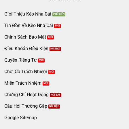
Giới Thiệu Kèo Nhà Cái
Tin Đồn Về Kèo Nhà Cái
Chính Sách Bảo Mật
Điều Khoản Điều Kiện
Quyền Riêng Tư
Chơi Có Trách Nhiệm
Miễn Trách Nhiệm
Chứng Chỉ Hoạt Động
Câu Hỏi Thường Gặp
Google Sitemap