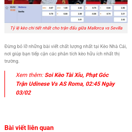
Tỷ lệ kèo chi tiết nhất cho trận đấu giữa Mallorca vs Sevilla
Đừng bỏ lỡ những bài viết chất lượng nhất tại Kèo Nhà Cái,
nơi giúp bạn tiếp cận các phân tích kèo hữu ích nhất thị
trường.
Xem thêm:
Soi Kèo Tài Xỉu, Phạt Góc
Trận Udinese Vs AS Roma, 02:45 Ngày
03/02
Bài viết liên quan