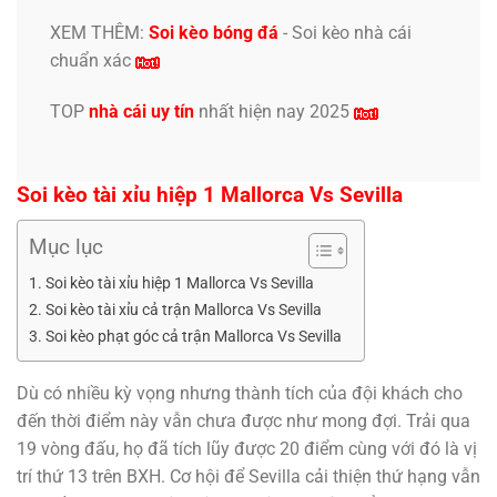
XEM THÊM:
Soi kèo bóng đá
- S
oi kèo nhà cái
chuẩn xác
TOP
nhà cái uy tín
nhất hiện nay 2025
Soi kèo tài xỉu hiệp 1 Mallorca Vs Sevilla
Mục lục
Soi kèo tài xỉu hiệp 1 Mallorca Vs Sevilla
Soi kèo tài xỉu cả trận Mallorca Vs Sevilla
Soi kèo phạt góc cả trận Mallorca Vs Sevilla
Dù có nhiều kỳ vọng nhưng thành tích của đội khách cho
đến thời điểm này vẫn chưa được như mong đợi. Trải qua
19 vòng đấu, họ đã tích lũy được 20 điểm cùng với đó là vị
trí thứ 13 trên BXH. Cơ hội để Sevilla cải thiện thứ hạng vẫn