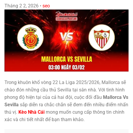
Tháng 2 2, 2026
•
seo
Trong khuôn khổ vòng 22 La Liga 2025/2026, Mallorca sẽ
chào đón những cầu thủ Sevilla tại sân nhà. Với tình hình
phong độ hiện tại của cả hai đội, cuộc đối đầu
Mallorca Vs
Sevilla
sắp diễn ra chắc chắn sẽ đem đến nhiều điểm nhấn
thú vị.
Kèo Nhà Cái
mong muốn cung cấp thông tin chính
xác và chi tiết nhất để bạn tham khảo.