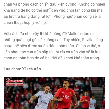
chắn và phong cách chiến đấu kiên cường. Không có nhiều
khả năng để họ có thể nghĩ đến việc chơi tấn công khi mà
áp lực trụ hạng đang rất lớn. Phòng ngự phản công sẽ là
chiến thuật hợp lý với họ.
Với cách đá như vậy thì khả năng để Mallorca tạo ra
những quả phạt góc là không cao. Tuy nhiên, Sevilla cũng
chưa thể hiện được sự áp đảo hoàn toàn. Chính vì thế, ở
kèo phạt góc của trận sắp tới thì xỉu cả trận vẫn sẽ là lựa
chọn an toàn hơn do cả hai đội đều chơi khá thận trọng.
Lựa chọn: Xỉu cả trận