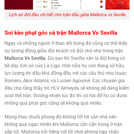
Lịch sử đối đầu chi tiết cho trận đấu giữa Mallorca vs Sevilla
Soi kèo phạt góc cả trận Mallorca Vs Sevilla
Ngay cả những người ít theo dõi bóng đá cũng có thể thấy
sự tương đồng giữa đội khách và đội chủ nhà trong trận
Mallorca Vs Sevilla
. Dù sao thì Sevilla vẫn là đội bóng có
bề dày lịch sử của La Liga. Hơn nữa họ còn đang sở hữu
lực lượng thi đấu khá đồng đều với các cầu thủ như Isaac
Romero, Akor Adams, và Lucien Agoumé. Các chuyên gia
đều cho rằng thầy trò HLV Almeyda sẽ không dễ dàng kiểm
soát thế trận. Đương nhiên lúc đó thì cơ hội để họ có được
những quả phạt góc cũng sẽ không quá nhiều.
Mang theo chuỗi phong độ không tốt tới sân nhà nên
không quá ngạc nhiên khi Mallorca cần cẩn trọng ở trận
sắp tới. Mallorca nổi tiếng với lối chơi phòng ngự chắc