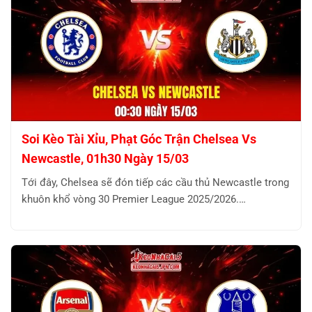
Soi Kèo Tài Xỉu, Phạt Góc Trận Chelsea Vs
Newcastle, 01h30 Ngày 15/03
Tới đây, Chelsea sẽ đón tiếp các cầu thủ Newcastle trong
khuôn khổ vòng 30 Premier League 2025/2026.…