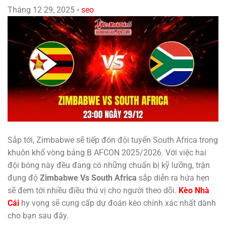
Tháng 12 29, 2025
•
seo
Sắp tới, Zimbabwe sẽ tiếp đón đội tuyển South Africa trong
khuôn khổ vòng bảng B AFCON 2025/2026. Với việc hai
đội bóng này đều đang có những chuẩn bị kỹ lưỡng, trận
đụng độ
Zimbabwe Vs South Africa
sắp diễn ra hứa hẹn
sẽ đem tới nhiều điều thú vị cho người theo dõi.
Kèo Nhà
Cái
hy vọng sẽ cung cấp dự đoán kèo chính xác nhất dành
cho bạn sau đây.