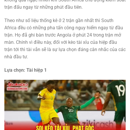
trận đấu ngay từ những phút đầu tiên.
Theo như số liệu thống kê ở 2 trận gần nhất thì South
Africa đều có những pha tấn công nguy hiểm ngay từ đầu
trận. Họ đã ghi bàn trước Angola ở phút 24 trong trận mở
màn. Chính vì điều này, đối với kèo tài xỉu của hiệp đầu
trận tới thì tài vẫn sẽ là sự lựa chọn đáng cân nhắc của các
nhà đầu tư.
Lựa chọn: Tài hiệp 1