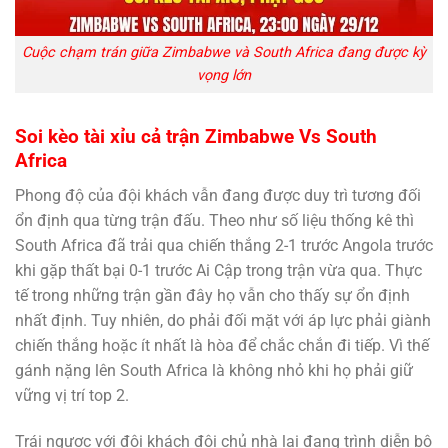
Cuộc chạm trán giữa Zimbabwe và South Africa đang được kỳ
vọng lớn
Soi kèo tài xỉu cả trận Zimbabwe Vs South
Africa
Phong độ của đội khách vẫn đang được duy trì tương đối
ổn định qua từng trận đấu. Theo như số liệu thống kê thì
South Africa đã trải qua chiến thắng 2-1 trước Angola trước
khi gặp thất bại 0-1 trước Ai Cập trong trận vừa qua. Thực
tế trong những trận gần đây họ vẫn cho thấy sự ổn định
nhất định. Tuy nhiên, do phải đối mặt với áp lực phải giành
chiến thắng hoặc ít nhất là hòa để chắc chắn đi tiếp. Vì thế
gánh nặng lên South Africa là không nhỏ khi họ phải giữ
vững vị trí top 2.
Trái ngược với đội khách đội chủ nhà lại đang trình diễn bộ