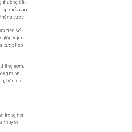
ng thường đặt
ợc áp mốc cao
 thắng cược.
ựa trên số
y giúp người
ặt cược hợp
n thắng sớm,
thông minh
g, tránh rủi
an trọng hơn
ại chuyên