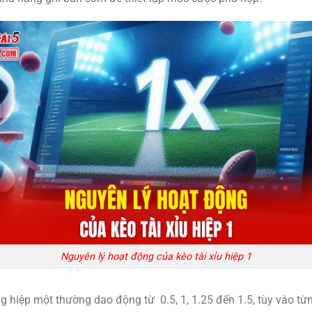
Nguyên lý hoạt động của kèo tài xỉu hiệp 1
 hiệp một thường dao động từ 0.5, 1, 1.25 đến 1.5, tùy vào từn