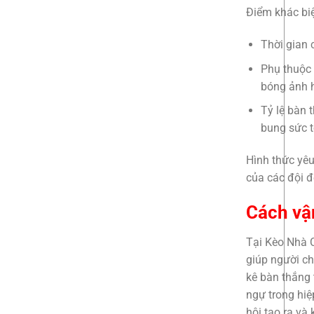
Điểm khác biệt
Thời gian 
Phụ thuộc 
bóng ảnh h
Tỷ lệ bàn 
bung sức t
Hình thức yêu
của các đội đ
Cách vận
Tại Kèo Nhà 
giúp người ch
kê bàn thắng
ngự trong hiệ
hội tạo ra và