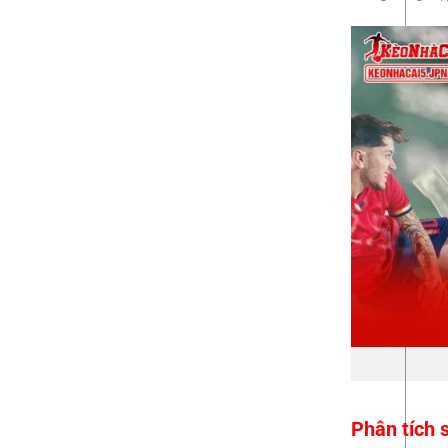
Phân tích 