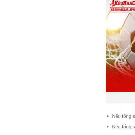
Nếu tổng s
Nếu tổng s