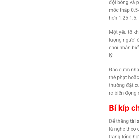
đội bóng và p
mốc thấp 0.5
hơn 1.25-1.5
Một yếu tố kh
lượng người đ
chơi nhận biế
lý.
Đặc cược nhan
thẻ phạt hoặc
thường đặt cư
ro biến động
Bí kíp c
Để thắng
tài 
là nghe theo 
trang tổng hợ