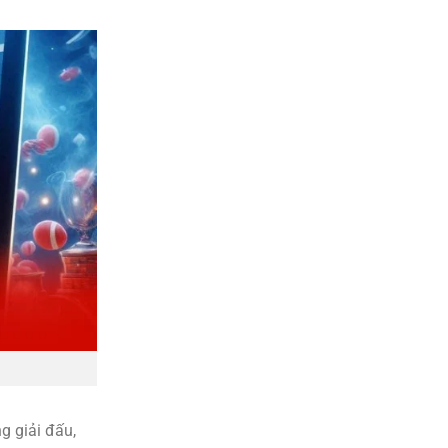
g giải đấu,