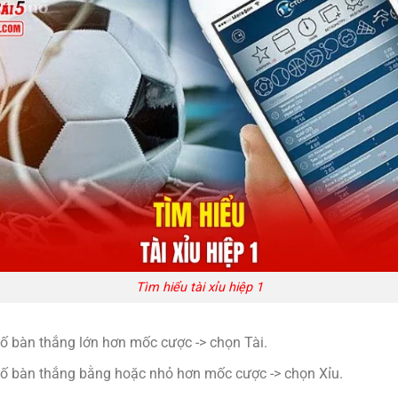
Tìm hiểu tài xỉu hiệp 1
ố bàn thắng lớn hơn mốc cược -> chọn Tài.
ố bàn thắng bằng hoặc nhỏ hơn mốc cược -> chọn Xỉu.