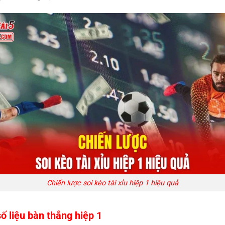
Chiến lược soi kèo tài xỉu hiệp 1 hiệu quả
số liệu bàn thắng hiệp 1