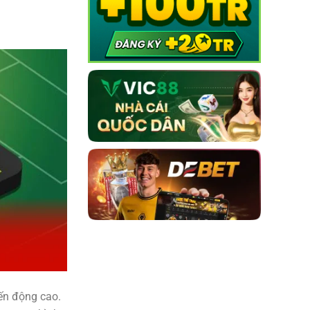
iến động cao.