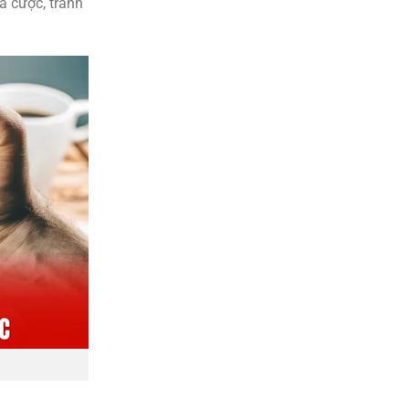
á cược, tránh