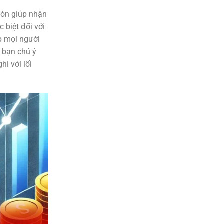
còn giúp nhận
 biệt đối với
úp mọi người
 bạn chú ý
hi với lối