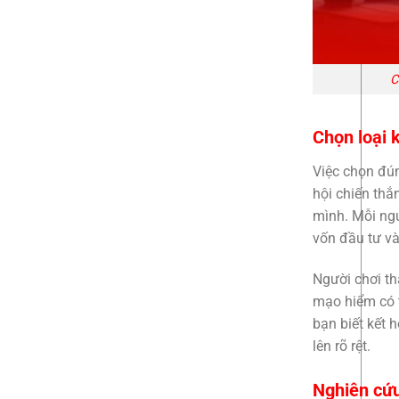
C
Chọn loại 
Việc chọn đún
hội chiến thắ
mình. Mỗi ngư
vốn đầu tư và
Người chơi th
mạo hiểm có t
bạn biết kết 
lên rõ rệt.
Nghiên cứu