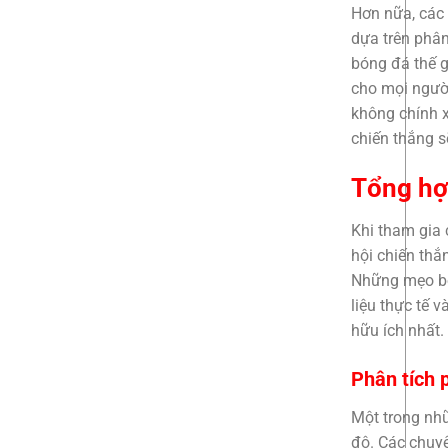
Hơn nữa, các
dựa trên phân
bóng đá thế g
cho mọi người
không chính x
chiến thắng s
Tổng hợ
Khi tham gia 
hội chiến thắ
Những mẹo bó
liệu thực tế 
hữu ích nhất.
Phân tích 
Một trong nhữ
độ. Các chuyê