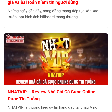
giả và bài toán niềm tin người dùng
Những ngày gần đây, cộng đồng mạng tiếp tục xôn xao
trước loạt hình ảnh billboard mang thương…
NHATVIP – Review Nhà Cái Cá Cược Online
Được Tin Tưởng
NHATVIP là thương hiệu uy tín hàng đầu tại châu Á nói