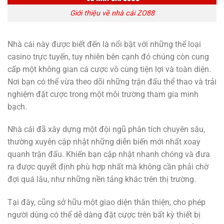
Giới thiệu về nhà cái ZO88
Nhà cái này được biết đến là nổi bật với những thể loại
casino trực tuyến, tuy nhiên bên cạnh đó chúng còn cung
cấp một không gian cá cược vô cùng tiện lợi và toàn diện.
Nơi bạn có thể vừa theo dõi những trận đấu thể thao và trải
nghiệm đặt cược trong một môi trường tham gia minh
bạch.
Nhà cái đã xây dựng một đội ngũ phân tích chuyên sâu,
thường xuyên cập nhật những diễn biến mới nhất xoay
quanh trận đấu. Khiến bạn cập nhật nhanh chóng và đưa
ra được quyết định phù hợp nhất mà không cần phải chờ
đợi quá lâu, như những nền tảng khác trên thị trường.
Tại đây, cũng sở hữu một giao diện thân thiện, cho phép
người dùng có thể dễ dàng đặt cược trên bất kỳ thiết bị