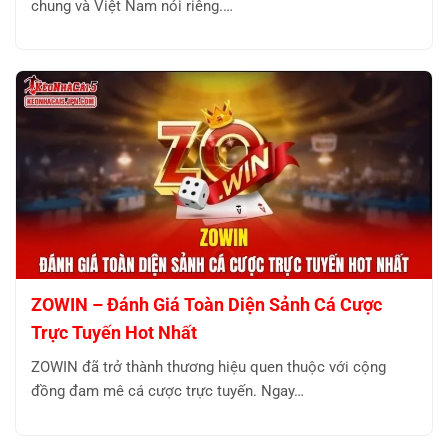
chung và Việt Nam nói riêng.…
ZOWIN – Đánh Giá Toàn Diện Sảnh Cá Cược
Trực Tuyến Hot Nhất
ZOWIN đã trở thành thương hiệu quen thuộc với cộng
đồng đam mê cá cược trực tuyến. Ngay…