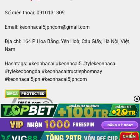
Số điện thoại: 0910131309
Email:
keonhacai5jpncom@gmail.com
Địa chỉ: 164 P. Hoa Bằng, Yên Hoà, Cầu Giấy, Hà Nội, Việt
Nam
Hashtags:
#keonhacai #keonhcai5 #tylekeonhacai
#tylekeobongda #keonhacaitructiephomnay
#keonhacai5jpn #keonhacai5jpncom
Copyright 2026 ©
Kèo Nhà Cái
| Bản quyền thuộc về chemnitzer.io |