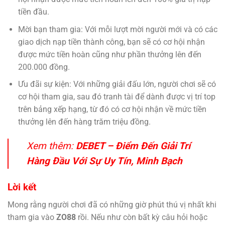
tiền đầu.
Mời bạn tham gia: Với mỗi lượt mời người mới và có các
giao dịch nạp tiền thành công, bạn sẽ có cơ hội nhận
được mức tiền hoàn cũng như phần thưởng lên đến
200.000 đồng.
Ưu đãi sự kiện: Với những giải đấu lớn, người chơi sẽ có
cơ hội tham gia, sau đó tranh tài để dành được vị trí top
trên bảng xếp hạng, từ đó có cơ hội nhận về mức tiền
thưởng lên đến hàng trăm triệu đồng.
Xem thêm:
DEBET – Điểm Đến Giải Trí
Hàng Đầu Với Sự Uy Tín, Minh Bạch
Lời kết
Mong rằng người chơi đã có những giờ phút thú vị nhất khi
tham gia vào
ZO88
rồi. Nếu như còn bất kỳ câu hỏi hoặc