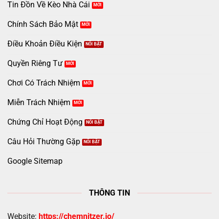
Tin Đồn Về Kèo Nhà Cái
Chính Sách Bảo Mật
Điều Khoản Điều Kiện
Quyền Riêng Tư
Chơi Có Trách Nhiệm
Miễn Trách Nhiệm
Chứng Chỉ Hoạt Động
Câu Hỏi Thường Gặp
Google Sitemap
THÔNG TIN
Website:
https://chemnitzer.io/