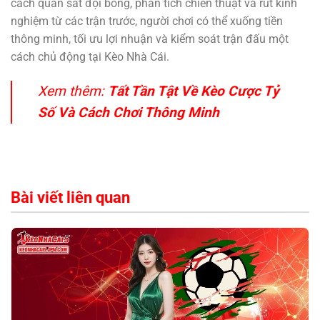
cách quan sát đội bóng, phân tích chiến thuật và rút kinh
nghiệm từ các trận trước, người chơi có thể xuống tiền
thông minh, tối ưu lợi nhuận và kiểm soát trận đấu một
cách chủ động tại Kèo Nhà Cái.
Xem thêm:
Tất Tần Tật Về Kèo Cược Tỷ
Số Và Cách Chơi Thông Minh
Bài viết liên quan