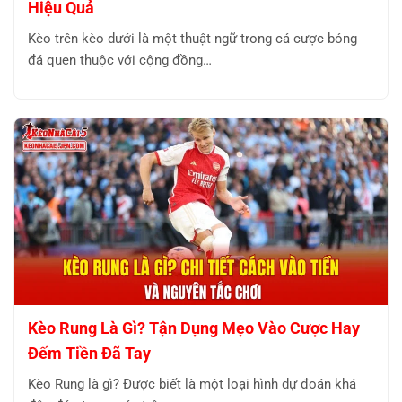
Hiệu Quả
Kèo trên kèo dưới là một thuật ngữ trong cá cược bóng
đá quen thuộc với cộng đồng…
Kèo Rung Là Gì? Tận Dụng Mẹo Vào Cược Hay
Đếm Tiền Đã Tay
Kèo Rung là gì? Được biết là một loại hình dự đoán khá