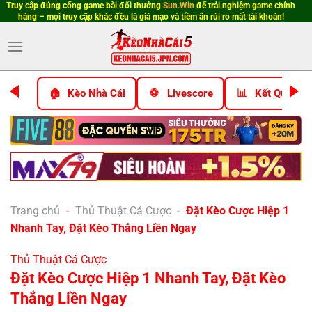
Truy cập đúng cổng game bài đổi thưởng
Sun.Win
để trải nghiệm game chính
Bỏ
hãng – mọi truy cập khác đều là giả mạo và tiềm ẩn rủi ro mất tài khoản!
qua
nội
dung
Kèo Nhà Cái
Livescore
Kết Quả Bó
Trang chủ
-
Thủ Thuật Cá Cược
-
Đặt Kèo Cược Hiệp 1
Nhanh Tay, Đặt Kèo Thắng Liền Ngay
Thủ Thuật Cá Cược
Đặt Kèo Cược Hiệp 1 Nhanh Tay, Đặt Kèo
Thắng Liền Ngay