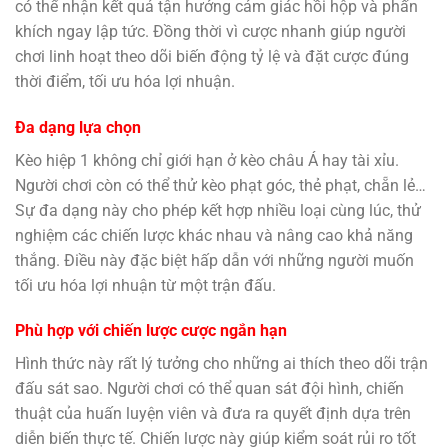
có thể nhận kết quả tận hưởng cảm giác hồi hộp và phấn
khích ngay lập tức. Đồng thời vì cược nhanh giúp người
chơi linh hoạt theo dõi biến động tỷ lệ và đặt cược đúng
thời điểm, tối ưu hóa lợi nhuận.
Đa dạng lựa chọn
Kèo hiệp 1 không chỉ giới hạn ở kèo châu Á hay tài xỉu.
Người chơi còn có thể thử kèo phạt góc, thẻ phạt, chẵn lẻ…
Sự đa dạng này cho phép kết hợp nhiều loại cùng lúc, thử
nghiệm các chiến lược khác nhau và nâng cao khả năng
thắng. Điều này đặc biệt hấp dẫn với những người muốn
tối ưu hóa lợi nhuận từ một trận đấu.
Phù hợp với chiến lược cược ngắn hạn
Hình thức này rất lý tưởng cho những ai thích theo dõi trận
đấu sát sao. Người chơi có thể quan sát đội hình, chiến
thuật của huấn luyện viên và đưa ra quyết định dựa trên
diễn biến thực tế. Chiến lược này giúp kiểm soát rủi ro tốt