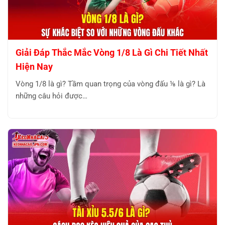
Giải Đáp Thắc Mắc Vòng 1/8 Là Gì Chi Tiết Nhất
Hiện Nay
Vòng 1/8 là gì? Tầm quan trọng của vòng đấu ⅛ là gì? Là
những câu hỏi được…