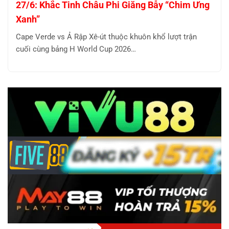
27/6: Khắc Tinh Châu Phi Giăng Bẫy “Chim Ưng
Xanh”
Cape Verde vs Ả Rập Xê-út thuộc khuôn khổ lượt trận
cuối cùng bảng H World Cup 2026…