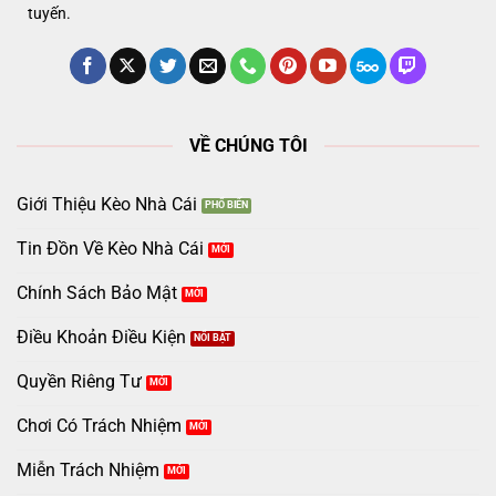
tuyến.
VỀ CHÚNG TÔI
Giới Thiệu Kèo Nhà Cái
Tin Đồn Về Kèo Nhà Cái
Chính Sách Bảo Mật
Điều Khoản Điều Kiện
Quyền Riêng Tư
Chơi Có Trách Nhiệm
Miễn Trách Nhiệm