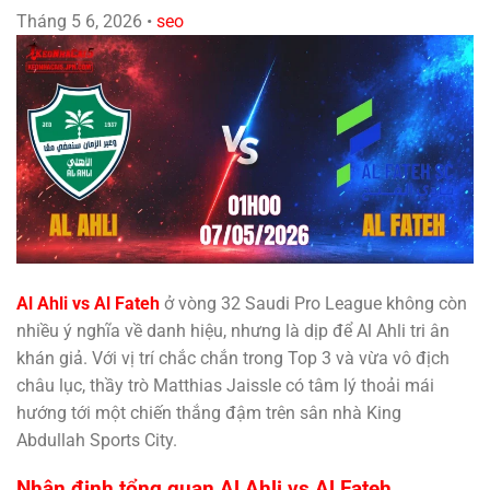
Tháng 5 6, 2026
•
seo
Al Ahli vs Al Fateh
ở vòng 32 Saudi Pro League không còn
nhiều ý nghĩa về danh hiệu, nhưng là dịp để Al Ahli tri ân
khán giả. Với vị trí chắc chắn trong Top 3 và vừa vô địch
châu lục, thầy trò Matthias Jaissle có tâm lý thoải mái
hướng tới một chiến thắng đậm trên sân nhà King
Abdullah Sports City.
Nhận định tổng quan Al Ahli vs Al Fateh