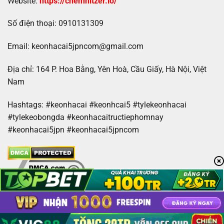
Website:
https://chemnitzer.io/
Số điện thoại: 0910131309
Email:
keonhacai5jpncom@gmail.com
Địa chỉ: 164 P. Hoa Bằng, Yên Hoà, Cầu Giấy, Hà Nội, Việt
Nam
Hashtags:
#keonhacai #keonhcai5 #tylekeonhacai
#tylekeobongda #keonhacaitructiephomnay
#keonhacai5jpn #keonhacai5jpncom
Copyright 2026 ©
Kèo Nhà Cái
| Bản quyền thuộc về chemnitzer.io |