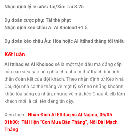
Nhận định tỷ lệ cược Tài/Xỉu: Tài 3.25
Dự đoán cược phụ: Tài thẻ phạt
Nhận định kèo châu Á: Al Kholood +1.5
Dự đoán kèo châu Âu: Hòa hoặc Al Ittihad thắng tối thiểu
Kết luận
Al Ittihad vs Al Kholood
sẽ là một trận đấu mà đẳng cấp
của các siêu sao bên phía chủ nhà bị thử thách bởi tinh
thần đoàn kết của đội khách. Theo nhận định từ Kèo Nhà
Cái, đội nhà có thể thắng về mặt tỷ số nhờ những khoảnh
khắc tỏa sáng cá nhân, nhưng về mặt kèo Châu Á, clb làm
khách mới là cái tên đáng tin cậy.
Xem thêm:
Nhận Định Al Ettifaq vs Al Najma, 05/05
01h00: Tái Hiện “Cơn Mưa Bàn Thắng”, Nối Dài Mạch
Thắng