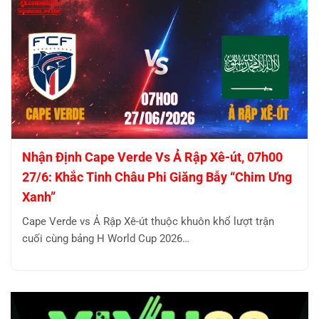
Nhận Định Cape Verde Vs Ả Rập Xê-út, 07h00
27/6: Khắc Tinh Châu Phi Giăng Bẫy “Chim Ưng
Xanh”
Cape Verde vs Ả Rập Xê-út thuộc khuôn khổ lượt trận
cuối cùng bảng H World Cup 2026…