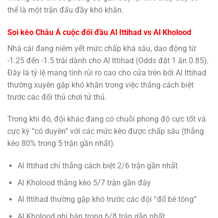
thể là một trận đấu đầy khó khăn.
Soi kèo Châu Á cuộc đối đầu Al Ittihad vs Al Kholood
Nhà cái đang niêm yết mức chấp khá sâu, dao động từ
-1.25 đến -1.5 trái dành cho Al Ittihad (Odds đặt 1 ăn 0.85).
Đây là tỷ lệ mang tính rủi ro cao cho cửa trên bởi Al Ittihad
thường xuyên gặp khó khăn trong việc thắng cách biệt
trước các đối thủ chơi tử thủ.
Trong khi đó, đội khác đang có chuỗi phong độ cực tốt và
cực kỳ “có duyên” với các mức kèo được chấp sâu (thắng
kèo 80% trong 5 trận gần nhất).
Al Ittihad chỉ thắng cách biệt 2/6 trận gần nhất
Al Kholood thắng kèo 5/7 trận gần đây
Al Ittihad thường gặp khó trước các đội “đổ bê tông”
Al Kholood ghi bàn trong 6/8 trận gần nhất