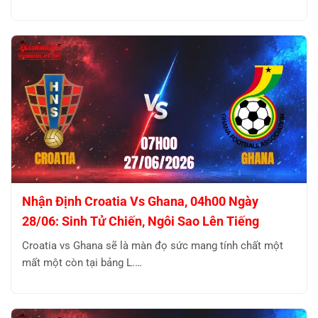
Nhận Định Croatia Vs Ghana, 04h00 Ngày
28/06: Sinh Tử Chiến, Ngôi Sao Lên Tiếng
Croatia vs Ghana sẽ là màn đọ sức mang tính chất một
mất một còn tại bảng L.…