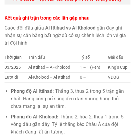
Kết quả ghi trận trong các lần gặp nhau
Cuộc đối đầu giữa
Al Ittihad vs Al Kholood
gần đây ghi
nhận sự cân bằng bất ngờ dù có sự chênh lệch lớn về giá
trị đội hình.
Thời gian
Trận đấu
Tỷ số
Giải đấu
03/2026
Al Ittihad – Al-Kholood
1 – 1 (Pen)
King’s Cup
Lượt đi
Al-Kholood – Al Ittihad
0 – 1
VĐQG
Phong độ Al Ittihad:
Thắng 3, thua 2 trong 5 trận gần
nhất. Hàng công nổ súng đều đặn nhưng hàng thủ
chưa mang lại sự an tâm.
Phong độ Al-Kholood:
Thắng 2, hòa 2, thua 1 trong 5
vòng đấu gần đây. Tỷ lệ thắng kèo Châu Á của đội
khách đang rất ấn tượng.