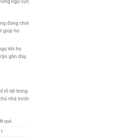
 phòng ngự cực
ông đang chơi
t giúp họ
ngự khi họ
trận gần đây,
 rõ rệt trong
 chủ nhà trước
ết quả
-1