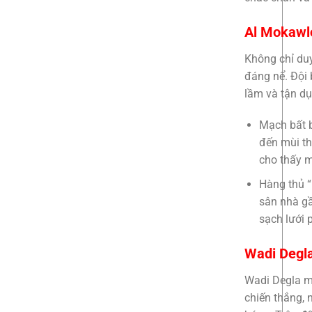
Al Mokawlo
Không chỉ duy
đáng nể. Đội 
lầm và tận dụ
Mạch bất b
đến mùi th
cho thấy m
Hàng thủ “
sân nhà gầ
sạch lưới 
Wadi Degla
Wadi Degla m
chiến thắng, 