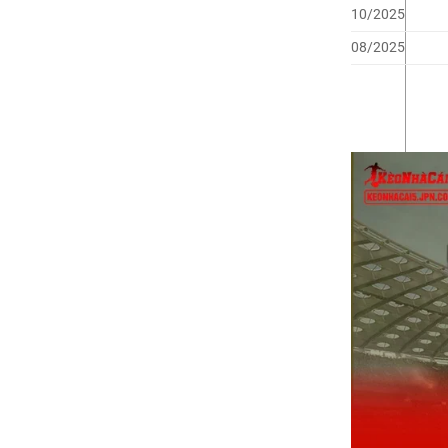
10/2025
08/2025