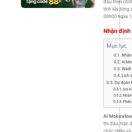
đấu then chố
tích lũy từng
00h00 ngày 19
Nhận định 
Mục lục
Nhận 
Al Mo
Wadi 
Lịch 
Dự đoán b
Soi k
Nhận
Phân t
Al Mokawloon
thi đấu, trận 
chắc chắn và 