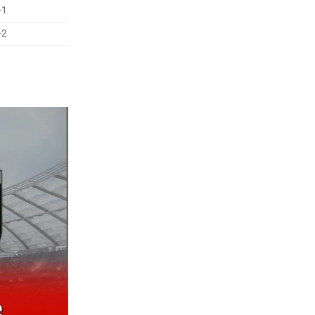
-1
-2