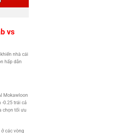
b vs
 khiến nhà cái
ọn hấp dẫn
 Al Mokawloon
-0.25 trái cả
a chọn tối ưu
 ở các vòng