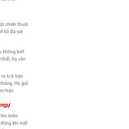
ật chiến thuật
 tối đa sai
p không biết
 nhất, họ vẫn
 ra 6/6 trận
 thắng. Họ giữ
àn/trận.
 ngự
 tìm kiếm
ị động khi mất