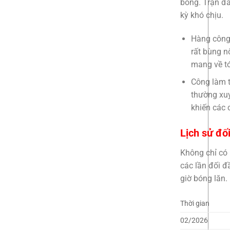
bóng. Trận đấ
kỳ khó chịu.
Hàng công 
rất bùng n
mang về tớ
Công làm t
thường xuy
khiến các 
Lịch sử đố
Không chỉ có 
các lần đối đ
giờ bóng lăn.
Thời gian
02/2026