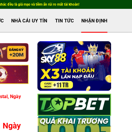
ác đều là giả mạo và tiềm ẩn rủi ro mất tài khoản!
ỢC
NHÀ CÁI UY TÍN
TIN TỨC
NHẬN ĐỊNH
stal, Ngày
, Ngày