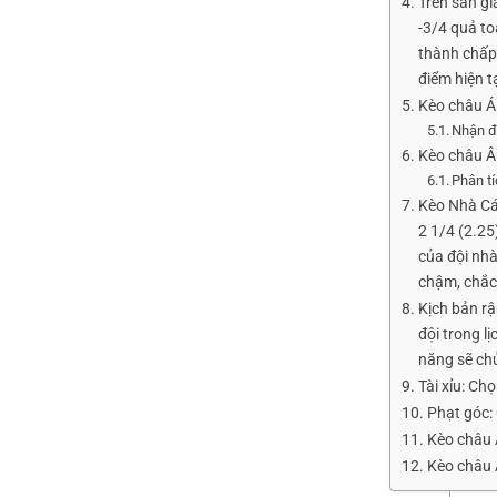
Trên sàn gi
-3/4 quả to
thành chấp 
điểm hiện tạ
Kèo châu Á
Nhận đị
Kèo châu Â
Phân tíc
Kèo Nhà Cái
2 1/4 (2.25
của đội nhà
chậm, chắc
Kịch bản rậ
đội trong l
năng sẽ chủ
Tài xỉu: Ch
Phạt góc: 
Kèo châu 
Kèo châu 