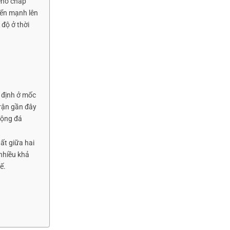
teno chấp
yển mạnh lên
 độ ở thời
n định ở mốc
trận gần đây
động đá
ất giữa hai
 nhiều khả
ế.