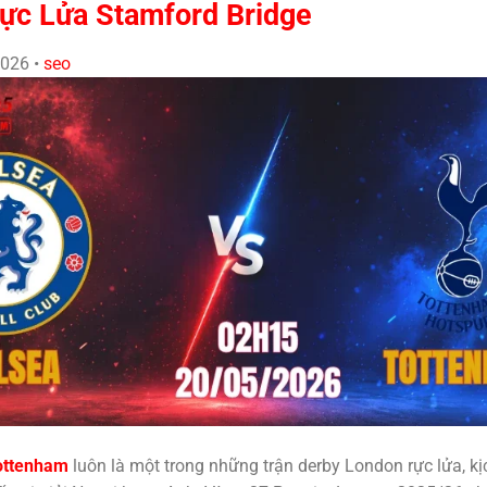
ực Lửa Stamford Bridge
2026
•
seo
ottenham
luôn là một trong những trận derby London rực lửa, kị