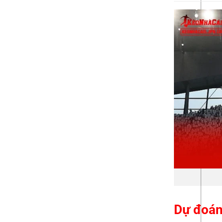
Dự đoán