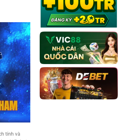
ch tính và