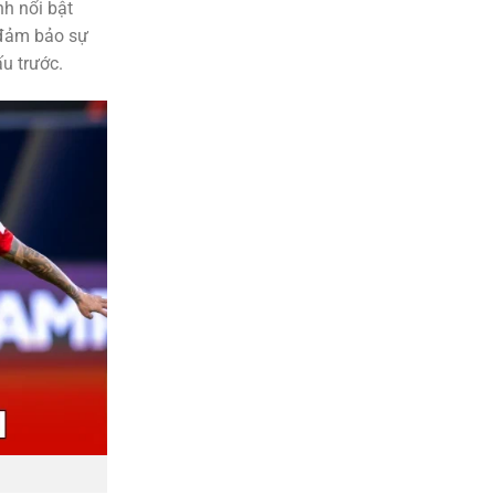
nh nổi bật
 đảm bảo sự
u trước.