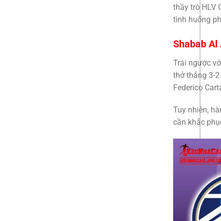
thầy trò HLV
tình huống ph
Shabab Al 
Trái ngược vớ
thở thắng 3-2
Federico Cart
Tuy nhiên, hà
cần khắc phục