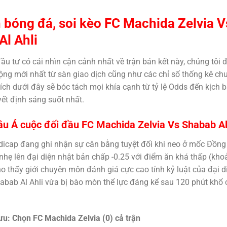
 bóng đá, soi kèo FC Machida Zelvia V
Al Ahli
ầu tư có cái nhìn cận cảnh nhất về trận bán kết này, chúng tôi 
ng mới nhất từ sàn giao dịch cũng như các chỉ số thống kê ch
ch dưới đây sẽ bóc tách mọi khía cạnh từ tỷ lệ Odds đến kịch b
ết định sáng suốt nhất.
âu Á cuộc đối đầu FC Machida Zelvia Vs Shabab Al
icap đang ghi nhận sự cân bằng tuyệt đối khi neo ở mốc Đồng 
 nhẹ lên đại diện nhật bản chấp -0.25 với điểm ăn khá thấp (kho
cho thấy giới chuyên môn đánh giá cực cao tính kỷ luật của đại d
habab Al Ahli vừa bị bào mòn thể lực đáng kể sau 120 phút khổ c
ưu: Chọn FC Machida Zelvia (0) cả trận