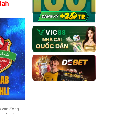
dah
n vận động