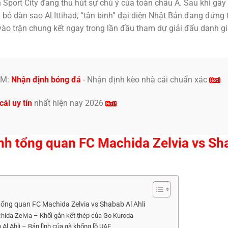
 Sport City đang thu hút sự chú ý của toàn châu Á. Sau khi gâ
i bỏ dàn sao Al Ittihad, “tân binh” đại diện Nhật Bản đang đứng 
vào trận chung kết ngay trong lần đầu tham dự giải đấu danh gi
ÊM:
Nhận định bóng đá
-
Nhận định kèo nhà cái
chuẩn xác
cái uy tín
nhất hiện nay 2026
nh tổng quan FC Machida Zelvia vs Sh
tổng quan FC Machida Zelvia vs Shabab Al Ahli
hida Zelvia – Khối gắn kết thép của Go Kuroda
Al Ahli – Bản lĩnh của gã khổng lồ UAE