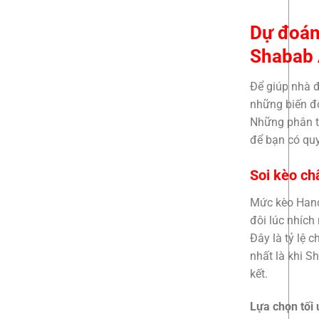
Dự đoán
Shabab 
Để giúp nhà đ
những biến độ
Những phân tí
để bạn có quy
Soi kèo ch
Mức kèo Hand
đôi lúc nhích
Đây là tỷ lệ 
nhất là khi S
kết.
Lựa chọn tối 