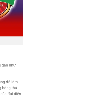
g gần như
ung đã làm
g hàng thủ
 của đại diện