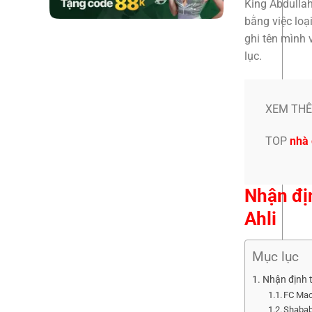
King Abdullah
bằng việc loạ
ghi tên mình 
lục.
XEM TH
TOP
nhà 
Nhận đị
Ahli
Mục lục
Nhận định 
FC Mac
Shabab 