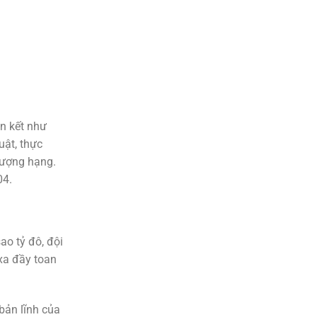
n kết như
uật, thực
hượng hạng.
04.
o tỷ đô, đội
xa đầy toan
 bản lĩnh của