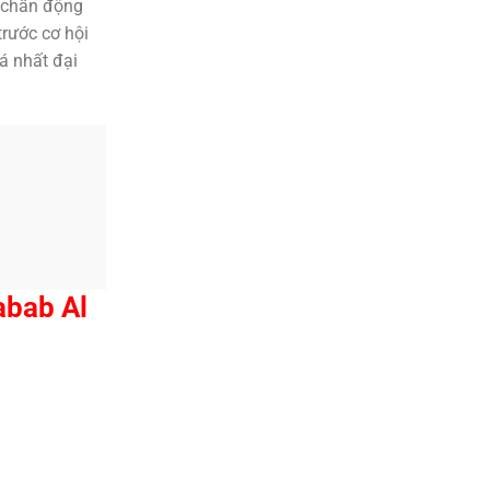
y chấn động
trước cơ hội
á nhất đại
abab Al