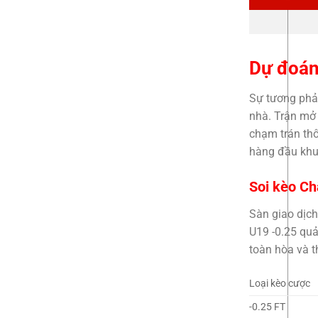
Dự đoán
Sự tương phả
nhà. Trận mở
chạm trán thô
hàng đầu khu
Soi kèo Ch
Sàn giao dịc
U19 -0.25 quả
toàn hòa và t
Loại kèo cược
-0.25 FT