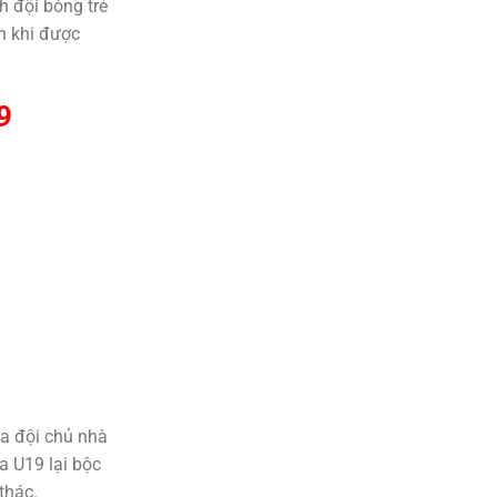
h đội bóng trẻ
n khi được
9
a đội chủ nhà
a U19 lại bộc
thác.