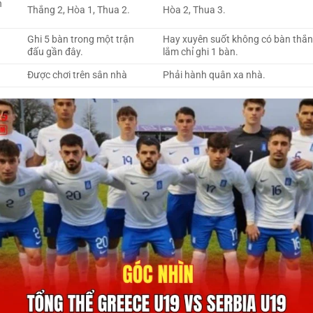
n
Thắng 2, Hòa 1, Thua 2.
Hòa 2, Thua 3.
Ghi 5 bàn trong một trận
Hay xuyên suốt không có bàn thắ
đấu gần đây.
lắm chỉ ghi 1 bàn.
Được chơi trên sân nhà
Phải hành quân xa nhà.