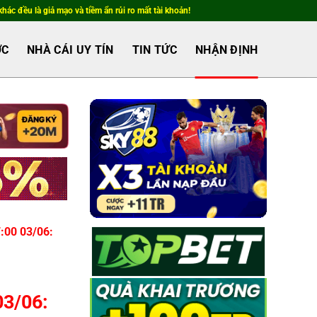
ác đều là giả mạo và tiềm ẩn rủi ro mất tài khoản!
ỢC
NHÀ CÁI UY TÍN
TIN TỨC
NHẬN ĐỊNH
:00 03/06:
03/06: