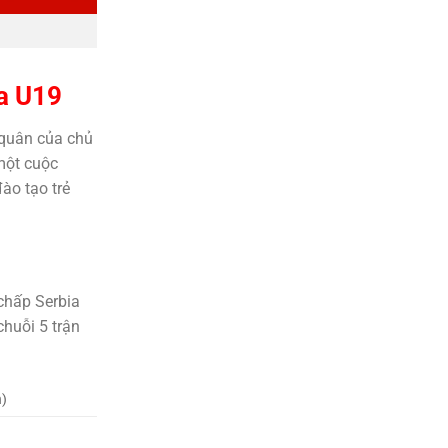
ia U19
 quân của chủ
một cuộc
ào tạo trẻ
chấp Serbia
chuỗi 5 trận
h)