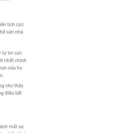
iễn tích cực
 thế sân nhà
 tự tin cực
ét nhất chính
nhọn của họ
o.
ng cho thấy
g điều tiết
 đánh mất sự