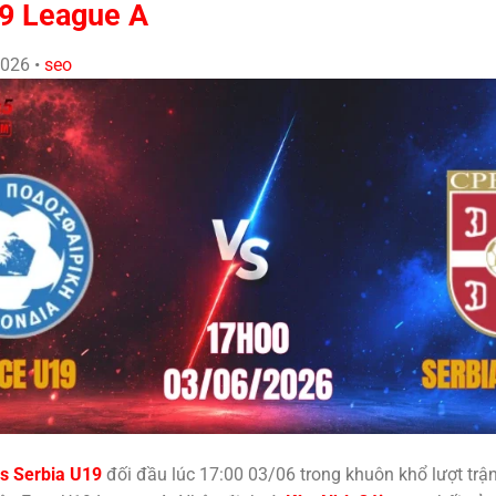
19 League A
2026
•
seo
s Serbia U19
đối đầu lúc 17:00 03/06 trong khuôn khổ lượt tr