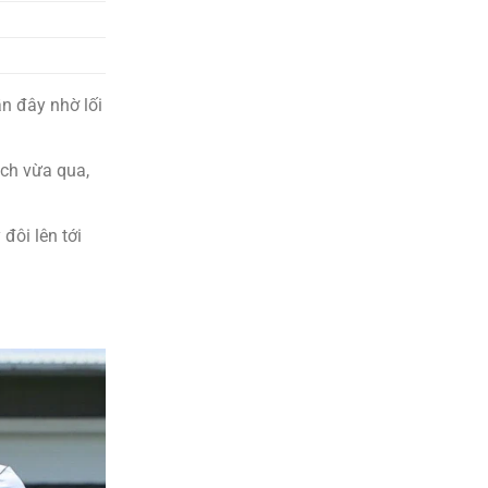
n đây nhờ lối
ách vừa qua,
đôi lên tới