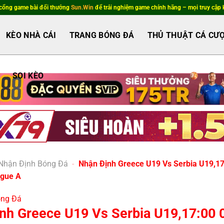
cổng game bài đổi thưởng
Sun.Win
để trải nghiệm game chính hãng – mọi truy cập kh
KÈO NHÀ CÁI
TRANG BÓNG ĐÁ
THỦ THUẬT CÁ CƯ
SOI KÈO
Nhận Định Bóng Đá
-
Nhận Định Greece U19 Vs Serbia U19,17
ague A
óng Đá
nh Greece U19 Vs Serbia U19,17:00 