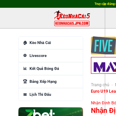
Bỏ
Truy cập đúng 
qua
nội
dung
Kèo Nhà Cái
Livescore
Kết Quả Bóng Đá
Bảng Xếp Hạng
Trang chủ
-
Euro U19 Le
Lịch Thi Đấu
Nhận Định B
Nhận Đị