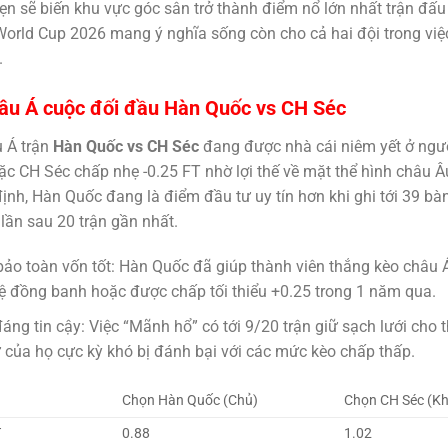
n sẽ biến khu vực góc sân trở thành điểm nổ lớn nhất trận đấu
orld Cup 2026 mang ý nghĩa sống còn cho cả hai đội trong việ
.
âu Á cuộc đối đầu Hàn Quốc vs CH Séc
 Á trận
Hàn Quốc vs CH Séc
đang được nhà cái niêm yết ở ng
ặc CH Séc chấp nhẹ -0.25 FT nhờ lợi thế về mặt thể hình châu Âu
định, Hàn Quốc đang là điểm đầu tư uy tín hơn khi ghi tới 39 bà
 lần sau 20 trận gần nhất.
bảo toàn vốn tốt: Hàn Quốc đã giúp thành viên thắng kèo châu 
 lệ đồng banh hoặc được chấp tối thiểu +0.25 trong 1 năm qua.
áng tin cậy: Việc “Mãnh hổ” có tới 9/20 trận giữ sạch lưới cho 
của họ cực kỳ khó bị đánh bại với các mức kèo chấp thấp.
Chọn Hàn Quốc (Chủ)
Chọn CH Séc (K
T
0.88
1.02