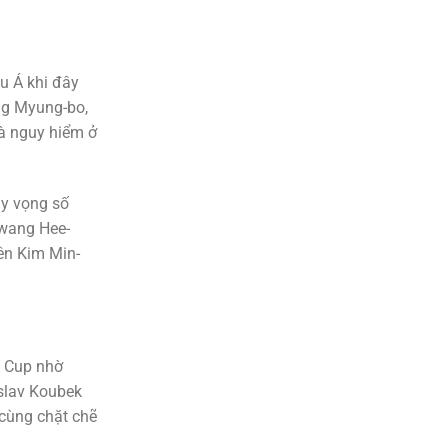
u Á khi đây
ong Myung-bo,
và nguy hiểm ở
hy vọng số
Hwang Hee-
ên Kim Min-
d Cup nhờ
oslav Koubek
 cùng chặt chẽ