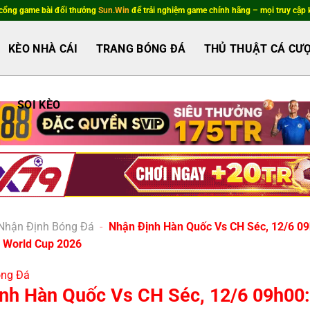
cổng game bài đổi thưởng
Sun.Win
để trải nghiệm game chính hãng – mọi truy cập kh
KÈO NHÀ CÁI
TRANG BÓNG ĐÁ
THỦ THUẬT CÁ CƯ
SOI KÈO
Nhận Định Bóng Đá
-
Nhận Định Hàn Quốc Vs CH Séc, 12/6 09
 World Cup 2026
óng Đá
nh Hàn Quốc Vs CH Séc, 12/6 09h00: