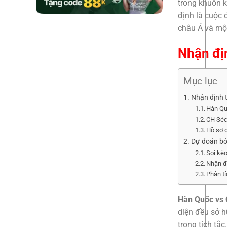
trong khuôn 
định là cuộc 
châu Á và mộ
Nhận đị
Mục lục
Nhận định 
Hàn Qu
CH Séc
Hồ sơ 
Dự đoán bó
Soi kè
Nhận đ
Phân tíc
Hàn Quốc vs
diện đều sở h
trong tích tắc.