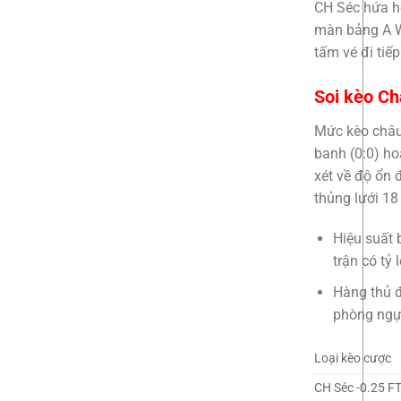
CH Séc hứa hẹ
màn bảng A W
tấm vé đi tiếp
Soi kèo Ch
Mức kèo châu
banh (0:0) ho
xét về độ ổn 
thủng lưới 18
Hiệu suất 
trận có tỷ
Hàng thủ đ
phòng ngự 
Loại kèo cược
CH Séc -0.25 F