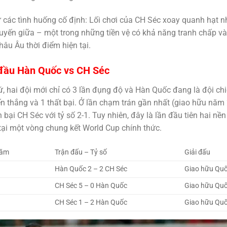
 các tình huống cố định: Lối chơi của CH Séc xoay quanh hạt
uyến giữa – một trong những tiền vệ có khả năng tranh chấp v
hâu Âu thời điểm hiện tại.
 đầu Hàn Quốc vs CH Séc
, hai đội mới chỉ có 3 lần đụng độ và Hàn Quốc đang là đội ch
ến thắng và 1 thất bại. Ở lần chạm trán gần nhất (giao hữu năm
bại CH Séc với tỷ số 2-1. Tuy nhiên, đây là lần đầu tiên hai nề
 tại một vòng chung kết World Cup chính thức.
Năm
Trận đấu – Tỷ số
Giải đấu
Hàn Quốc 2 – 2 CH Séc
Giao hữu Quố
CH Séc 5 – 0 Hàn Quốc
Giao hữu Quố
CH Séc 1 – 2 Hàn Quốc
Giao hữu Quố