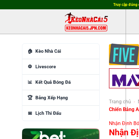
Bỏ
Truy cập đúng 
qua
nội
dung
Kèo Nhà Cái
Livescore
Kết Quả Bóng Đá
Bảng Xếp Hạng
Trang chủ
-
Chiến Bảng A
Lịch Thi Đấu
Nhận Định B
Nhận Đị