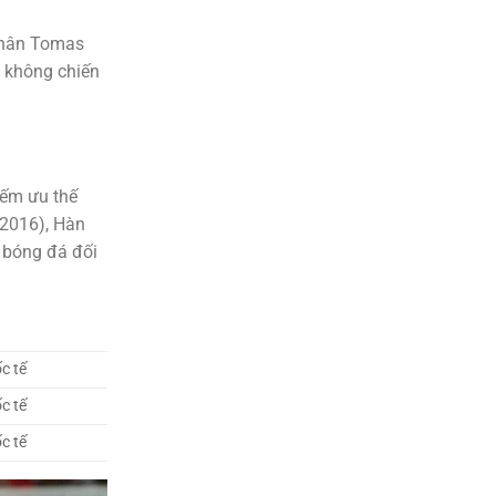
 nhân Tomas
à không chiến
iếm ưu thế
 2016), Hàn
n bóng đá đối
c tế
c tế
c tế