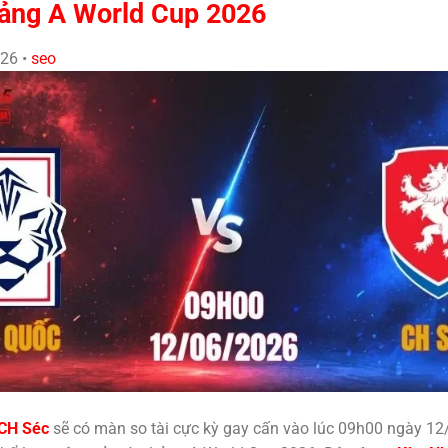
ảng A World Cup 2026
026
•
seo
 CH Séc
sẽ có màn so tài cực kỳ gay cấn vào lúc 09h00 ngày 12