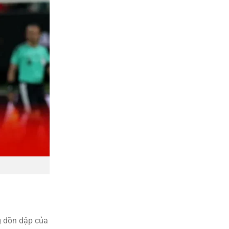
g dồn dập của