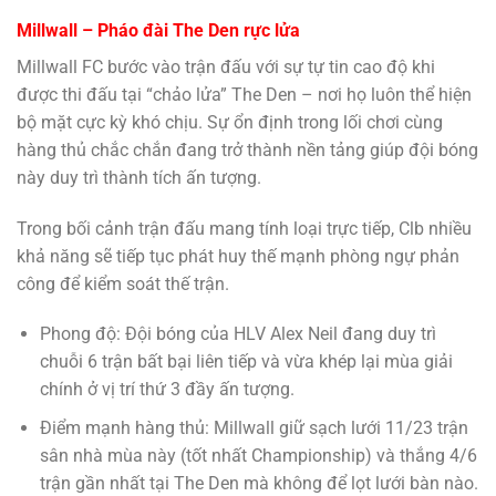
Millwall – Pháo đài The Den rực lửa
Millwall FC bước vào trận đấu với sự tự tin cao độ khi
được thi đấu tại “chảo lửa” The Den – nơi họ luôn thể hiện
bộ mặt cực kỳ khó chịu. Sự ổn định trong lối chơi cùng
hàng thủ chắc chắn đang trở thành nền tảng giúp đội bóng
này duy trì thành tích ấn tượng.
Trong bối cảnh trận đấu mang tính loại trực tiếp, Clb nhiều
khả năng sẽ tiếp tục phát huy thế mạnh phòng ngự phản
công để kiểm soát thế trận.
Phong độ: Đội bóng của HLV Alex Neil đang duy trì
chuỗi 6 trận bất bại liên tiếp và vừa khép lại mùa giải
chính ở vị trí thứ 3 đầy ấn tượng.
Điểm mạnh hàng thủ: Millwall giữ sạch lưới 11/23 trận
sân nhà mùa này (tốt nhất Championship) và thắng 4/6
trận gần nhất tại The Den mà không để lọt lưới bàn nào.