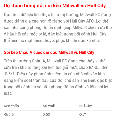
Dự đoán bóng đá, soi kèo Millwall vs Hull City
Dựa trên dữ liệu kèo thực tế từ thị trường, Millwall FC đang
được đánh giá cao hơn rõ rệt so với Hull City AFC. Lợi thế
sân nhà cùng phong độ ổn định giúp Millwall chiếm ưu thế
ở hầu hết các mốc tỷ lệ, đặc biệt trong bối cảnh Hull City
thể hiện bộ mặt thiếu thuyết phục khi thi đấu xa nhà.
Soi kèo Châu Á cuộc đối đầu Millwall vs Hull City
Trên thị trường Châu Á, Millwall FC đang cho thấy vị thế
cửa trên khá rõ ràng khi liên tục giữ mức chấp từ -0.5 đến
-0.5/1. Điều này phản ánh niềm tin của nhà cái vào khả
năng kiểm soát trận đấu của đội chủ sân The Den, đặc biệt
trong bối cảnh họ sở hữu phong độ ổn định và lối chơi kỷ
luật.
Kèo chấp
Millwall
Hull City
-0/0.5
0.53
-0.71