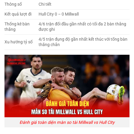
Thông số
Chi tiết
Kết quả lượt đi
Hull City 0 – 0 Millwall
Thống kê bàn
4/6 trận đối đầu gần nhất có tối đa 2 bàn thắng
thắng
được ghi
4/5 trận đụng độ gần nhất kết thúc với tổng bàn
Xu hướng tỷ số
thắng chẵn
Đánh giá toàn diện màn so tài Millwall vs Hull City