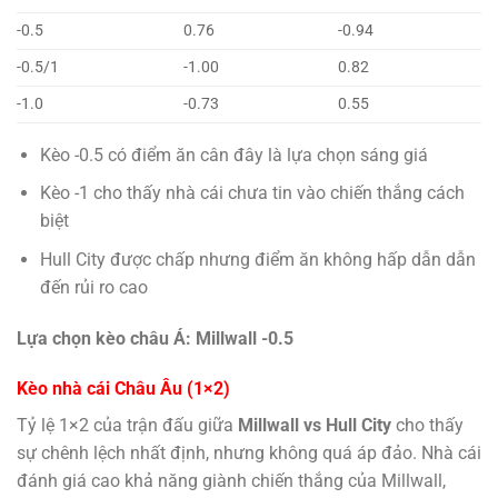
-0.5
0.76
-0.94
-0.5/1
-1.00
0.82
-1.0
-0.73
0.55
Kèo -0.5 có điểm ăn cân đây là lựa chọn sáng giá
Kèo -1 cho thấy nhà cái chưa tin vào chiến thắng cách
biệt
Hull City được chấp nhưng điểm ăn không hấp dẫn dẫn
đến rủi ro cao
Lựa chọn kèo châu Á: Millwall -0.5
Kèo nhà cái Châu Âu (1×2)
Tỷ lệ 1×2 của trận đấu giữa
Millwall vs Hull City
cho thấy
sự chênh lệch nhất định, nhưng không quá áp đảo. Nhà cái
đánh giá cao khả năng giành chiến thắng của Millwall,