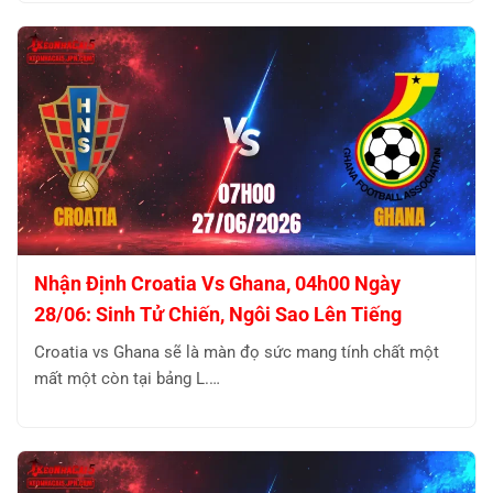
Nhận Định Croatia Vs Ghana, 04h00 Ngày
28/06: Sinh Tử Chiến, Ngôi Sao Lên Tiếng
Croatia vs Ghana sẽ là màn đọ sức mang tính chất một
mất một còn tại bảng L.…