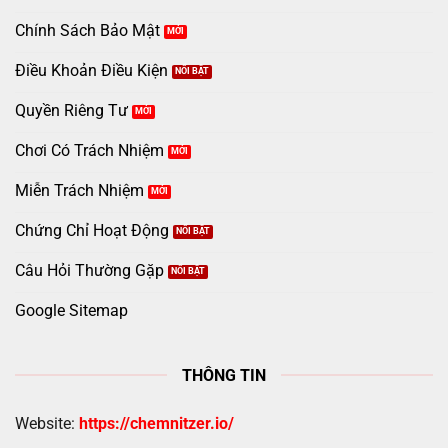
Chính Sách Bảo Mật
Điều Khoản Điều Kiện
Quyền Riêng Tư
Chơi Có Trách Nhiệm
Miễn Trách Nhiệm
Chứng Chỉ Hoạt Động
Câu Hỏi Thường Gặp
Google Sitemap
THÔNG TIN
Website:
https://chemnitzer.io/