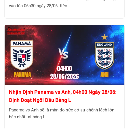
vào lúc 06h30 ngày 28/06. Kèo…
Nhận Định Panama vs Anh, 04h00 Ngày 28/06:
Định Đoạt Ngôi Đầu Bảng L
Panama vs Anh sẽ là màn đọ sức có sự chênh lệch lớn
bậc nhất tại bảng L…