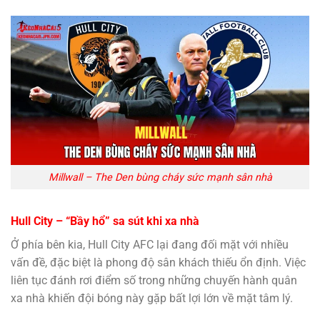
Millwall – The Den bùng cháy sức mạnh sân nhà
Hull City – “Bầy hổ” sa sút khi xa nhà
Ở phía bên kia, Hull City AFC lại đang đối mặt với nhiều
vấn đề, đặc biệt là phong độ sân khách thiếu ổn định. Việc
liên tục đánh rơi điểm số trong những chuyến hành quân
xa nhà khiến đội bóng này gặp bất lợi lớn về mặt tâm lý.