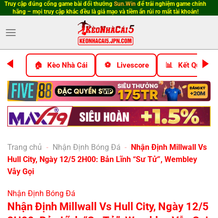
Truy cập đúng cổng game bài đổi thưởng
Sun.Win
để trải nghiệm game chính
Bỏ
hãng – mọi truy cập khác đều là giả mạo và tiềm ẩn rủi ro mất tài khoản!
qua
nội
dung
Kèo Nhà Cái
Livescore
Kết Quả Bó
Trang chủ
-
Nhận Định Bóng Đá
-
Nhận Định Millwall Vs
Hull City, Ngày 12/5 2H00: Bản Lĩnh “Sư Tử”, Wembley
Vẫy Gọi
Nhận Định Bóng Đá
Nhận Định Millwall Vs Hull City, Ngày 12/5