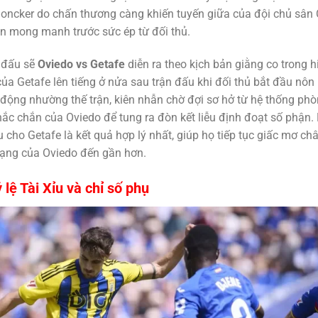
oncker do chấn thương càng khiến tuyến giữa của đội chủ sân 
nên mong manh trước sức ép từ đối thủ.
 đấu sẽ
Oviedo vs Getafe
diễn ra theo kịch bản giằng co trong h
 của Getafe lên tiếng ở nửa sau trận đấu khi đối thủ bắt đầu nôn
động nhường thế trận, kiên nhẫn chờ đợi sơ hở từ hệ thống ph
c chắn của Oviedo để tung ra đòn kết liễu định đoạt số phận.
ểu cho Getafe là kết quả hợp lý nhất, giúp họ tiếp tục giấc mơ ch
ạng của Oviedo đến gần hơn.
 lệ Tài Xỉu và chỉ số phụ