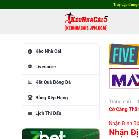
Bỏ
Truy cập đúng 
qua
nội
dung
Kèo Nhà Cái
Livescore
Kết Quả Bóng Đá
Bảng Xếp Hạng
Trang chủ
-
Cờ Căng Thẳ
Lịch Thi Đấu
Nhận Định B
Nhận Đị