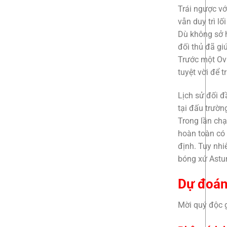
Trái ngược vớ
vẫn duy trì l
Dù không sở 
đối thủ đã gi
Trước một Ovi
tuyệt vời để 
Lịch sử đối 
tại đấu trườn
Trong lần chạ
hoàn toàn có 
định. Tuy nhi
bóng xứ Astu
Dự đoán
Mời quý độc g