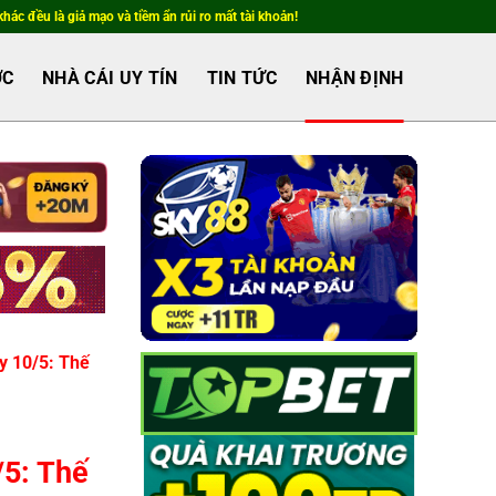
ác đều là giả mạo và tiềm ẩn rủi ro mất tài khoản!
ỢC
NHÀ CÁI UY TÍN
TIN TỨC
NHẬN ĐỊNH
y 10/5: Thế
/5: Thế