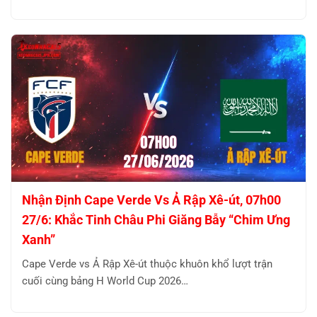
Nhận Định Cape Verde Vs Ả Rập Xê-út, 07h00
27/6: Khắc Tinh Châu Phi Giăng Bẫy “Chim Ưng
Xanh”
Cape Verde vs Ả Rập Xê-út thuộc khuôn khổ lượt trận
cuối cùng bảng H World Cup 2026…