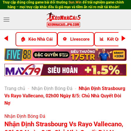
Truy cập đúng cổng game bài đổi thưởng
Sun.Win
để trải nghiệm game chính
Bỏ
hãng – mọi truy cập khác đều là giả mạo và tiềm ẩn rủi ro mất tài khoản!
qua
nội
dung
Kèo Nhà Cái
Livescore
Kết Quả Bó
Trang chủ
-
Nhận Định Bóng Đá
-
Nhận Định Strasbourg
Vs Rayo Vallecano, 02h00 Ngày 8/5: Chủ Nhà Quyết Đòi
Nợ
Nhận Định Bóng Đá
Nhận Định Strasbourg Vs Rayo Vallecano,