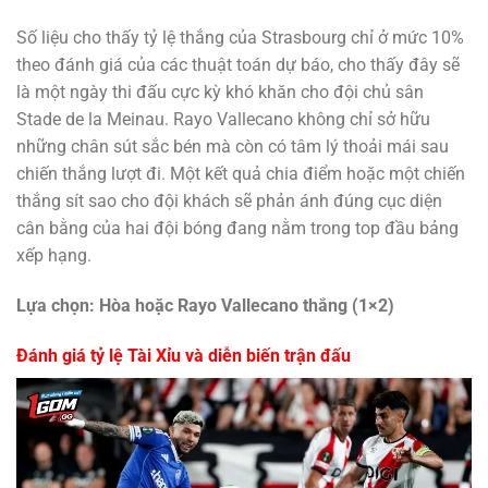
Số liệu cho thấy tỷ lệ thắng của Strasbourg chỉ ở mức 10%
theo đánh giá của các thuật toán dự báo, cho thấy đây sẽ
là một ngày thi đấu cực kỳ khó khăn cho đội chủ sân
Stade de la Meinau. Rayo Vallecano không chỉ sở hữu
những chân sút sắc bén mà còn có tâm lý thoải mái sau
chiến thắng lượt đi. Một kết quả chia điểm hoặc một chiến
thắng sít sao cho đội khách sẽ phản ánh đúng cục diện
cân bằng của hai đội bóng đang nằm trong top đầu bảng
xếp hạng.
Lựa chọn: Hòa hoặc Rayo Vallecano thắng (1×2)
Đánh giá tỷ lệ Tài Xỉu và diễn biến trận đấu