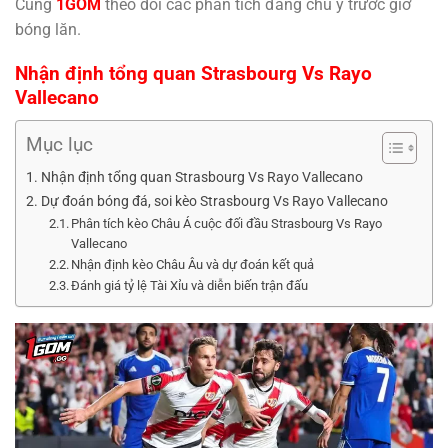
Cùng
1GOM
theo dõi các phân tích đáng chú ý trước giờ
bóng lăn.
Nhận định tổng quan Strasbourg Vs Rayo
Vallecano
Mục lục
Nhận định tổng quan Strasbourg Vs Rayo Vallecano
Dự đoán bóng đá, soi kèo Strasbourg Vs Rayo Vallecano
Phân tích kèo Châu Á cuộc đối đầu Strasbourg Vs Rayo
Vallecano
Nhận định kèo Châu Âu và dự đoán kết quả
Đánh giá tỷ lệ Tài Xỉu và diễn biến trận đấu