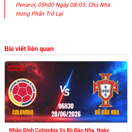
Penarol, 05h00 Ngày 08/05: Chủ Nhà
Hưng Phấn Trở Lại
Bài viết liên quan
Nhận Định Colombia Vs Bồ Đào Nha, Ngày