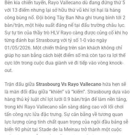
Bên kia chiến tuyến, Rayo Vallecano dù đang đứng thứ 5
với 13 điểm nhưng lại sở hữu thứ vũ khí lợi hại là hàng
công bùng nổ. Đội bóng Tây Ban Nha ghi trung bình tới 2
bàn/trận, một hiệu suất đáng nể tại đấu trường châu lục.
Sự tự tin của thầy trò HLV Rayo càng được củng cố khi họ
từng đánh bại Strasbourg với tỷ số 1-0 vào ngày
01/05/2026. Một chiến thắng trên sân khách không chỉ
giúp họ san bằng cách biệt điểm số mà còn tạo ra lợi thế
cực lớn trong cuộc đua giành vé đi tiếp vào vòng knock-
out.
Trận đấu giữa
Strasbourg Vs Rayo Vallecano
hứa hẹn sẽ
là màn đối đầu giữa “khiên” và “kiếm”. Strasbourg dựa vào
hàng thủ kỷ luật chỉ lọt lưới 0.9 bàn/trận để làm nền tảng,
trong khi Rayo Vallecano sẵn sàng dâng cao với lối chơi
tấn công rực lửa đặc trưng. Sự cân bằng về tương quan
lực lượng cùng tính chất quan trọng của ngôi đầu bảng sẽ
biến 90 phút tại Stade de la Meinau trở thành một cuộc