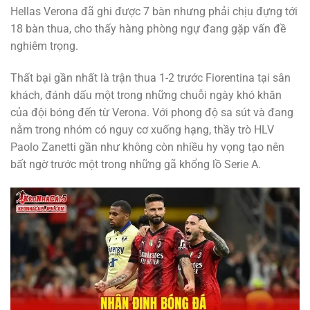
Hellas Verona đã ghi được 7 bàn nhưng phải chịu đựng tới
18 bàn thua, cho thấy hàng phòng ngự đang gặp vấn đề
nghiêm trọng.
Thất bại gần nhất là trận thua 1-2 trước Fiorentina tại sân
khách, đánh dấu một trong những chuỗi ngày khó khăn
của đội bóng đến từ Verona. Với phong độ sa sút và đang
nằm trong nhóm có nguy cơ xuống hạng, thầy trò HLV
Paolo Zanetti gần như không còn nhiều hy vọng tạo nên
bất ngờ trước một trong những gã khổng lồ Serie A.