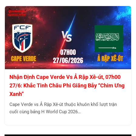
Nhận Định Cape Verde Vs Ả Rập Xê-út, 07h00
27/6: Khắc Tinh Châu Phi Giăng Bẫy “Chim Ưng
Xanh”
Cape Verde vs Ả Rập Xê-út thuộc khuôn khổ lượt trận
cuối cùng bảng H World Cup 2026…