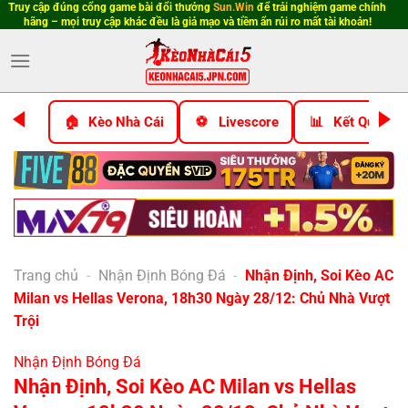
Truy cập đúng cổng game bài đổi thưởng
Sun.Win
để trải nghiệm game chính
Bỏ
hãng – mọi truy cập khác đều là giả mạo và tiềm ẩn rủi ro mất tài khoản!
qua
nội
dung
Kèo Nhà Cái
Livescore
Kết Quả Bó
Trang chủ
-
Nhận Định Bóng Đá
-
Nhận Định, Soi Kèo AC
Milan vs Hellas Verona, 18h30 Ngày 28/12: Chủ Nhà Vượt
Trội
Nhận Định Bóng Đá
Nhận Định, Soi Kèo AC Milan vs Hellas