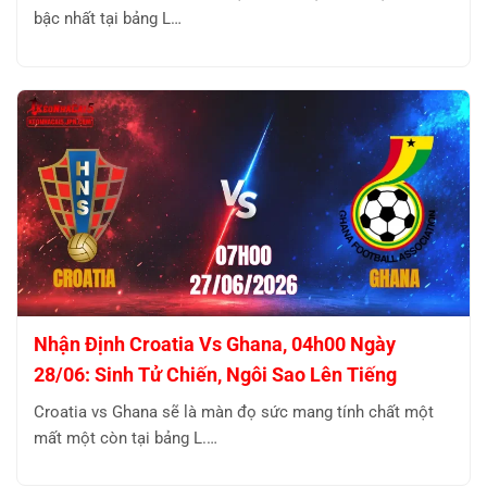
bậc nhất tại bảng L…
Nhận Định Croatia Vs Ghana, 04h00 Ngày
28/06: Sinh Tử Chiến, Ngôi Sao Lên Tiếng
Croatia vs Ghana sẽ là màn đọ sức mang tính chất một
mất một còn tại bảng L.…