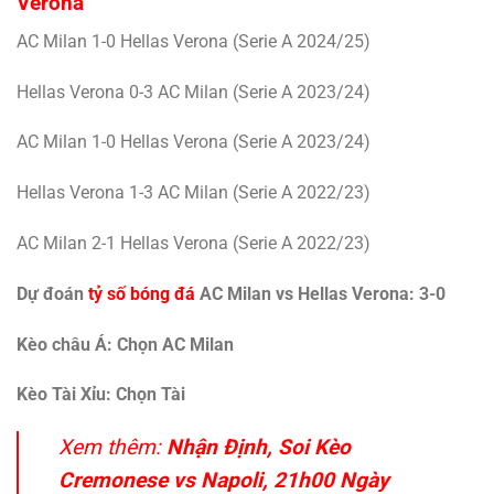
Verona
AC Milan 1-0 Hellas Verona (Serie A 2024/25)
Hellas Verona 0-3 AC Milan (Serie A 2023/24)
AC Milan 1-0 Hellas Verona (Serie A 2023/24)
Hellas Verona 1-3 AC Milan (Serie A 2022/23)
AC Milan 2-1 Hellas Verona (Serie A 2022/23)
Dự đoán
tỷ số bóng đá
AC Milan vs Hellas Verona: 3-0
Kèo châu Á: Chọn AC Milan
Kèo Tài Xỉu: Chọn Tài
Xem thêm:
Nhận Định, Soi Kèo
Cremonese vs Napoli, 21h00 Ngày