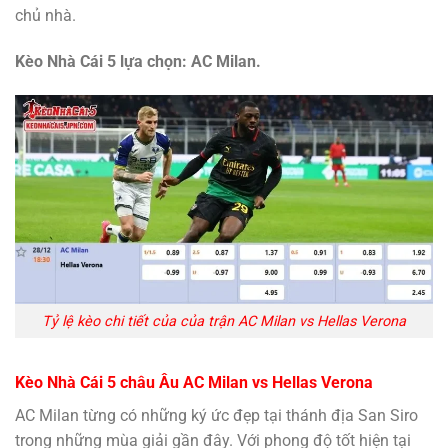
chủ nhà.
Kèo Nhà Cái 5 lựa chọn: AC Milan.
Tỷ lệ kèo chi tiết của của trận AC Milan vs Hellas Verona
Kèo Nhà Cái 5 châu Âu AC Milan vs Hellas Verona
AC Milan từng có những ký ức đẹp tại thánh địa San Siro
trong những mùa giải gần đây. Với phong độ tốt hiện tại