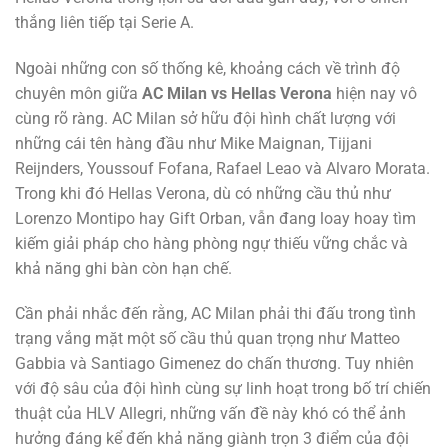
thắng liên tiếp tại Serie A.
Ngoài những con số thống kê, khoảng cách về trình độ
chuyên môn giữa
AC Milan vs Hellas Verona
hiện nay vô
cùng rõ ràng. AC Milan sở hữu đội hình chất lượng với
những cái tên hàng đầu như Mike Maignan, Tijjani
Reijnders, Youssouf Fofana, Rafael Leao và Alvaro Morata.
Trong khi đó Hellas Verona, dù có những cầu thủ như
Lorenzo Montipo hay Gift Orban, vẫn đang loay hoay tìm
kiếm giải pháp cho hàng phòng ngự thiếu vững chắc và
khả năng ghi bàn còn hạn chế.
Cần phải nhắc đến rằng, AC Milan phải thi đấu trong tình
trạng vắng mặt một số cầu thủ quan trọng như Matteo
Gabbia và Santiago Gimenez do chấn thương. Tuy nhiên
với độ sâu của đội hình cùng sự linh hoạt trong bố trí chiến
thuật của HLV Allegri, những vấn đề này khó có thể ảnh
hưởng đáng kể đến khả năng giành trọn 3 điểm của đội