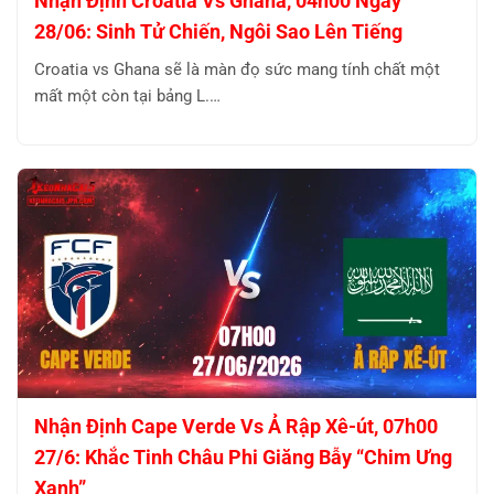
Nhận Định Croatia Vs Ghana, 04h00 Ngày
28/06: Sinh Tử Chiến, Ngôi Sao Lên Tiếng
Croatia vs Ghana sẽ là màn đọ sức mang tính chất một
mất một còn tại bảng L.…
Nhận Định Cape Verde Vs Ả Rập Xê-út, 07h00
27/6: Khắc Tinh Châu Phi Giăng Bẫy “Chim Ưng
Xanh”