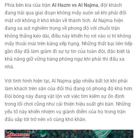
Phía bên kia của trận
Al Hazm vs Al Najma
, đội khách
đang trải qua giai đoạn không mấy suôn sẻ khi phải đối
mặt với không ít khó khăn về thành tích. Al Najma hiện
đang sa sút nghiêm trọng về phong độ với chuỗi trận
không thắng kéo dài, điều này khiến họ rơi vào vị trí không
mấy thoải mái trên bảng xếp hạng. Những thất bại liên tiếp
gần đây đã làm giảm đi sự tự tin của toàn đội, đặc biệt là
khả năng giữ vững hàng phòng ngự khi phải thi đấu xa
nhà.
Với tình hình hiện tại, Al Najma gặp nhiều bất lợi khi phải
làm khách trên sân của đối thủ đang có phong độ khá hơn.
Đội bóng này đang vật lộn với việc tìm kiếm sự ổn định
trong lối chơi cũng như cải thiện hiệu suất ghi bàn. Những
yếu tố này khiến nhiệm vụ giành điểm của họ trong trận
đấu sắp tới trở nên vô cùng khó khăn.