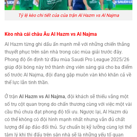
Tỷ lệ kèo chi tiết của của trận Al Hazm vs Al Najma
Kèo nhà cái châu Âu Al Hazm vs Al Najma
Al Hazm từng ghi dấu ấn mạnh mẽ với những chiến thắng
thuyết phục trên sân nhà trong các mùa giải trước đây.
Phong độ ổn định từ đầu mùa Saudi Pro League 2025/26
giúp đội bóng này trở thành ứng viên sáng giá cho ba điểm
số trước Al Najma, đội đang gặp muôn vàn khó khăn cả về
thể lực lẫn tinh thần.
Ở trận
Al Hazm vs Al Najma
, đội khách sẽ thiếu vắng một
số trụ cột quan trọng do chấn thương cùng với việc một vài
cầu thủ chưa đạt phong độ tối ưu. Ngược lại, Al Hazm dù
có thể không có đội hình mạnh nhất nhưng vẫn đủ chất
lượng để áp đảo đối thủ. Sự chuẩn bị kỹ lưỡng cùng lợi thế
tâm lý khi thi đấu trên sân nhà sẽ là những yếu tố quan