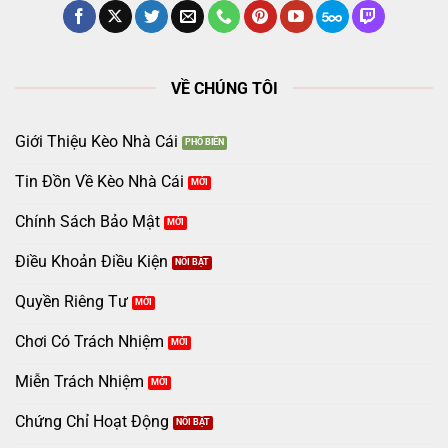
VỀ CHÚNG TÔI
Giới Thiệu Kèo Nhà Cái
Tin Đồn Về Kèo Nhà Cái
Chính Sách Bảo Mật
Điều Khoản Điều Kiện
Quyền Riêng Tư
Chơi Có Trách Nhiệm
Miễn Trách Nhiệm
Chứng Chỉ Hoạt Động