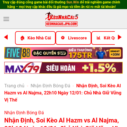
Truy cập đúng cổng game bài đổi thưởng
Sun.Win
để trải nghiệm game chính
Bỏ
hãng – mọi truy cập khác đều là giả mạo và tiềm ẩn rủi ro mất tài khoản!
qua
nội
dung
Kèo Nhà Cái
Livescore
Kết Quả Bó
Trang chủ
-
Nhận Định Bóng Đá
-
Nhận Định, Soi Kèo Al
Hazm vs Al Najma, 22h10 Ngày 12/01: Chủ Nhà Giữ Vững
Vị Thế
Nhận Định Bóng Đá
Nhận Định, Soi Kèo Al Hazm vs Al Najma,