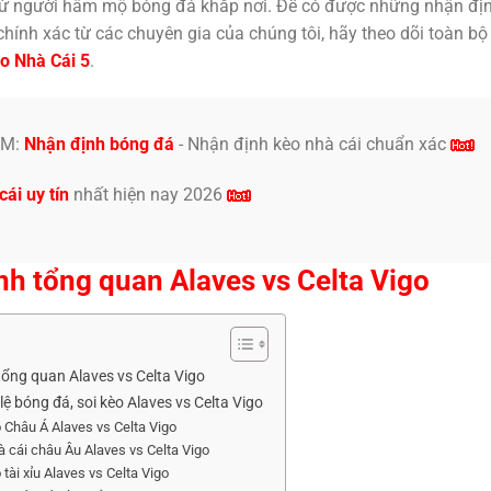
từ người hâm mộ bóng đá khắp nơi. Để có được những nhận định
hính xác từ các chuyên gia của chúng tôi, hãy theo dõi toàn bộ
o Nhà Cái 5
.
ÊM:
Nhận định bóng đá
-
Nhận định kèo nhà cái
chuẩn xác
cái uy tín
nhất hiện nay 2026
nh tổng quan Alaves vs Celta Vigo
ổng quan Alaves vs Celta Vigo
lệ bóng đá, soi kèo Alaves vs Celta Vigo
 Châu Á Alaves vs Celta Vigo
 cái châu Âu Alaves vs Celta Vigo
 tài xỉu Alaves vs Celta Vigo