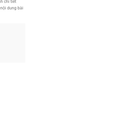
 chi tiết
 nội dung bài