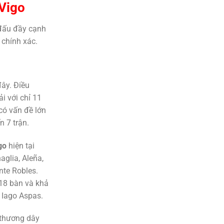
 Vigo
 đấu đầy cạnh
 chính xác.
đây. Điều
i với chỉ 11
có vấn đề lớn
n 7 trận.
go
hiện tại
aglia, Aleña,
nte Robles.
 18 bàn và khả
 Iago Aspas.
 thương dây