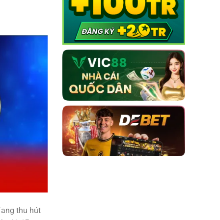
ang thu hút