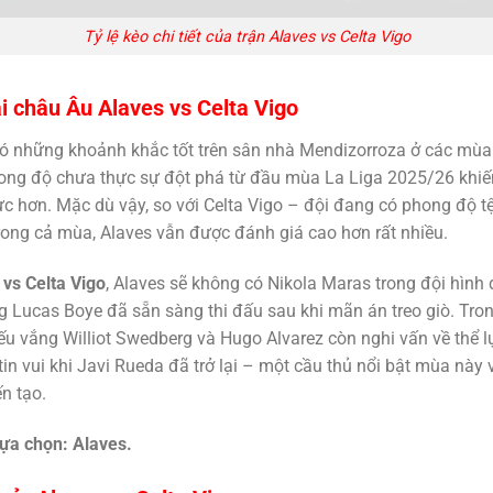
Tỷ lệ kèo chi tiết của trận Alaves vs Celta Vigo
i châu Âu Alaves vs Celta Vigo
ó những khoảnh khắc tốt trên sân nhà Mendizorroza ở các mùa 
hong độ chưa thực sự đột phá từ đầu mùa La Liga 2025/26 khiế
ực hơn. Mặc dù vậy, so với Celta Vigo – đội đang có phong độ tệ 
rong cả mùa, Alaves vẫn được đánh giá cao hơn rất nhiều.
 vs Celta Vigo
, Alaves sẽ không có Nikola Maras trong đội hình
 Lucas Boye đã sẵn sàng thi đấu sau khi mãn án treo giò. Tron
iếu vắng Williot Swedberg và Hugo Alvarez còn nghi vấn về thể l
tin vui khi Javi Rueda đã trở lại – một cầu thủ nổi bật mùa này 
ến tạo.
lựa chọn: Alaves.