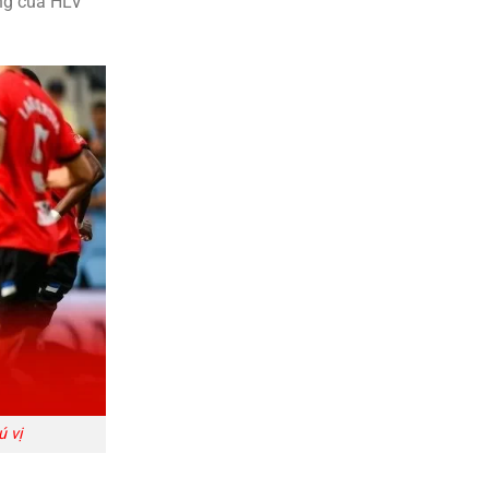
óng của HLV
 vị