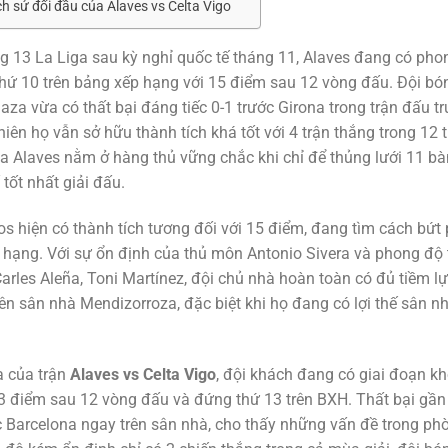
ch sử đối đầu của Alaves vs Celta Vigo
 13 La Liga sau kỳ nghỉ quốc tế tháng 11, Alaves đang có pho
thứ 10 trên bảng xếp hạng với 15 điểm sau 12 vòng đấu. Đội b
laza vừa có thất bại đáng tiếc 0-1 trước Girona trong trận đấu t
nhiên họ vẫn sở hữu thành tích khá tốt với 4 trận thắng trong 12 
 Alaves nằm ở hàng thủ vững chắc khi chỉ để thủng lưới 11 bà
tốt nhất giải đấu.
s hiện có thành tích tương đối với 15 điểm, đang tìm cách bứt
 hạng. Với sự ổn định của thủ môn Antonio Sivera và phong độ 
arles Aleña, Toni Martínez, đội chủ nhà hoàn toàn có đủ tiềm l
rên sân nhà Mendizorroza, đặc biệt khi họ đang có lợi thế sân n
.
a của trận
Alaves vs Celta Vigo
, đội khách đang có giai đoạn kh
 điểm sau 12 vòng đấu và đứng thứ 13 trên BXH. Thất bại gần 
c Barcelona ngay trên sân nhà, cho thấy những vấn đề trong p