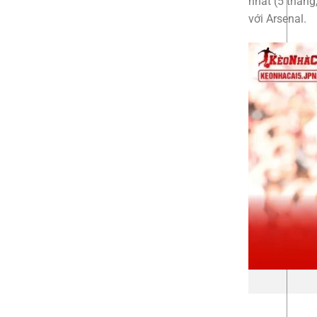
nhất (5 thắng
với Arsenal.