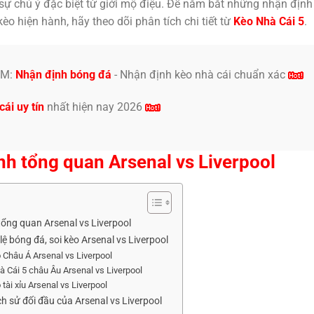
sự chú ý đặc biệt từ giới mộ điệu. Để nắm bắt những nhận định
kèo hiện hành, hãy theo dõi phân tích chi tiết từ
Kèo Nhà Cái 5
.
ÊM:
Nhận định bóng đá
-
Nhận định kèo nhà cái
chuẩn xác
cái uy tín
nhất hiện nay 2026
nh tổng quan Arsenal vs Liverpool
ổng quan Arsenal vs Liverpool
lệ bóng đá, soi kèo Arsenal vs Liverpool
 Châu Á Arsenal vs Liverpool
à Cái 5 châu Âu Arsenal vs Liverpool
 tài xỉu Arsenal vs Liverpool
ch sử đối đầu của Arsenal vs Liverpool