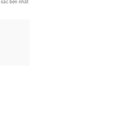
 sắc bén nhất