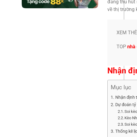
đang thu hút 
về thị trường 
XEM TH
TOP
nhà 
Nhận đị
Mục lục
Nhận định t
Dự đoán tỷ 
Soi kèo
Kèo Nh
Soi kèo
Thống kê lị