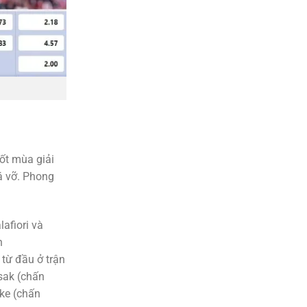
uốt mùa giải
á vỡ. Phong
afiori và
n
từ đầu ở trận
Isak (chấn
ike (chấn