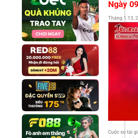
Ngày 09
Tháng 1 13, 
Cuộc so tài g