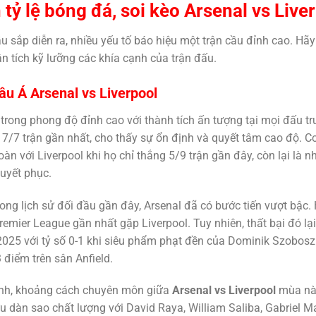
n
tỷ lệ bóng đá
, soi kèo Arsenal vs Live
u sắp diễn ra, nhiều yếu tố báo hiệu một trận cầu đỉnh cao. Hã
n tích kỹ lưỡng các khía cạnh của trận đấu.
âu Á Arsenal vs Liverpool
trong phong độ đỉnh cao với thành tích ấn tượng tại mọi đấu t
7/7 trận gần nhất, cho thấy sự ổn định và quyết tâm cao độ. Co
àn với Liverpool khi họ chỉ thắng 5/9 trận gần đây, còn lại là 
uyết phục.
rong lịch sử đối đầu gần đây, Arsenal đã có bước tiến vượt bậc. 
Premier League gần nhất gặp Liverpool. Tuy nhiên, thất bại đó lạ
025 với tỷ số 0-1 khi siêu phẩm phạt đền của Dominik Szobosz
3 điểm trên sân Anfield.
ình, khoảng cách chuyên môn giữa
Arsenal vs Liverpool
mùa này
u dàn sao chất lượng với David Raya, William Saliba, Gabriel M