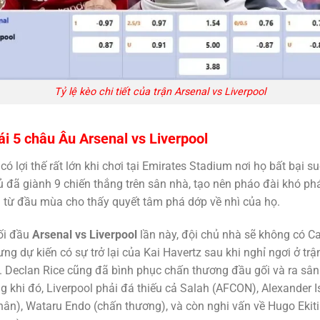
Tỷ lệ kèo chi tiết của trận Arsenal vs Liverpool
i 5 châu Âu Arsenal vs Liverpool
có lợi thế rất lớn khi chơi tại Emirates Stadium nơi họ bất bại s
 đã giành 9 chiến thắng trên sân nhà, tạo nên pháo đài khó ph
 từ đầu mùa cho thấy quyết tâm phá dớp về nhì của họ.
ối đầu
Arsenal vs Liverpool
lần này, đội chủ nhà sẽ không có Cal
g dự kiến có sự trở lại của Kai Havertz sau khi nghỉ ngơi ở trậ
Declan Rice cũng đã bình phục chấn thương đầu gối và ra sân 
g khi đó, Liverpool phải đá thiếu cả Salah (AFCON), Alexander 
ân), Wataru Endo (chấn thương), và còn nghi vấn về Hugo Ekit