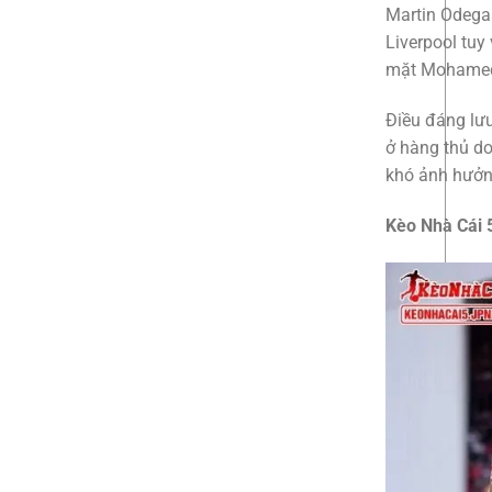
Martin Odegaa
Liverpool tuy 
mặt Mohamed
Điều đáng lưu
ở hàng thủ do
khó ảnh hưởng
Kèo Nhà Cái 5