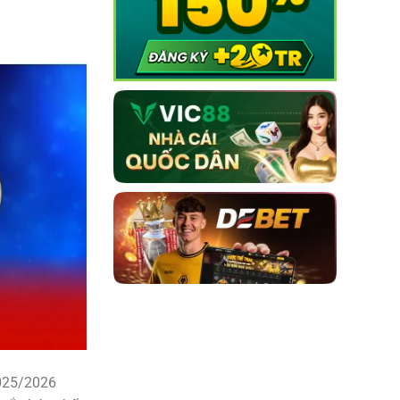
025/2026