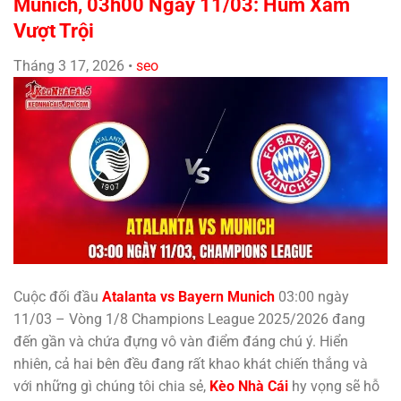
Munich, 03h00 Ngày 11/03: Hùm Xám
Vượt Trội
Tháng 3 17, 2026
•
seo
Cuộc đối đầu
Atalanta vs Bayern Munich
03:00 ngày
11/03 – Vòng 1/8 Champions League 2025/2026 đang
đến gần và chứa đựng vô vàn điểm đáng chú ý. Hiển
nhiên, cả hai bên đều đang rất khao khát chiến thắng và
với những gì chúng tôi chia sẻ,
Kèo Nhà Cái
hy vọng sẽ hỗ