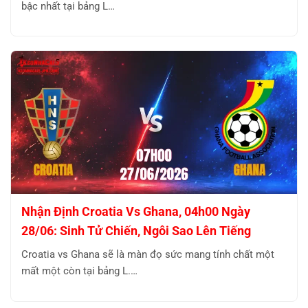
bậc nhất tại bảng L…
Nhận Định Croatia Vs Ghana, 04h00 Ngày
28/06: Sinh Tử Chiến, Ngôi Sao Lên Tiếng
Croatia vs Ghana sẽ là màn đọ sức mang tính chất một
mất một còn tại bảng L.…