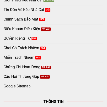
Giới Thiệu Kèo Nhà Cái
Tin Đồn Về Kèo Nhà Cái
Chính Sách Bảo Mật
Điều Khoản Điều Kiện
Quyền Riêng Tư
Chơi Có Trách Nhiệm
Miễn Trách Nhiệm
Chứng Chỉ Hoạt Động
Câu Hỏi Thường Gặp
Google Sitemap
THÔNG TIN