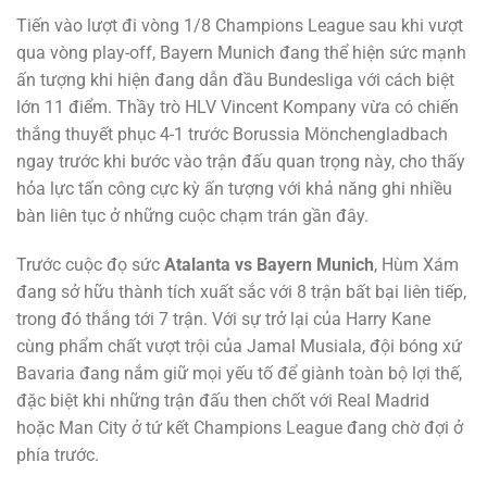
Tiến vào lượt đi vòng 1/8 Champions League sau khi vượt
qua vòng play-off, Bayern Munich đang thể hiện sức mạnh
ấn tượng khi hiện đang dẫn đầu Bundesliga với cách biệt
lớn 11 điểm. Thầy trò HLV Vincent Kompany vừa có chiến
thắng thuyết phục 4-1 trước Borussia Mönchengladbach
ngay trước khi bước vào trận đấu quan trọng này, cho thấy
hỏa lực tấn công cực kỳ ấn tượng với khả năng ghi nhiều
bàn liên tục ở những cuộc chạm trán gần đây.
Trước cuộc đọ sức
Atalanta vs Bayern Munich
, Hùm Xám
đang sở hữu thành tích xuất sắc với 8 trận bất bại liên tiếp,
trong đó thắng tới 7 trận. Với sự trở lại của Harry Kane
cùng phẩm chất vượt trội của Jamal Musiala, đội bóng xứ
Bavaria đang nắm giữ mọi yếu tố để giành toàn bộ lợi thế,
đặc biệt khi những trận đấu then chốt với Real Madrid
hoặc Man City ở tứ kết Champions League đang chờ đợi ở
phía trước.