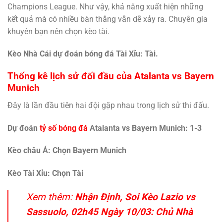
Champions League. Như vậy, khả năng xuất hiện những
kết quả mà có nhiều bàn thắng vẫn dễ xảy ra. Chuyên gia
khuyên bạn nên chọn kèo tài.
Kèo Nhà Cái dự đoán bóng đá Tài Xỉu: Tài.
Thống kê lịch sử đối đầu của Atalanta vs Bayern
Munich
Đây là lần đầu tiên hai đội gặp nhau trong lịch sử thi đấu.
Dự đoán
tỷ số bóng đá
Atalanta vs Bayern Munich: 1-3
Kèo châu Á: Chọn Bayern Munich
Kèo Tài Xỉu: Chọn Tài
Xem thêm:
Nhận Định, Soi Kèo Lazio vs
Sassuolo, 02h45 Ngày 10/03: Chủ Nhà