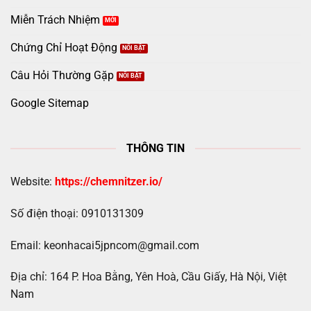
Miễn Trách Nhiệm
Chứng Chỉ Hoạt Động
Câu Hỏi Thường Gặp
Google Sitemap
THÔNG TIN
Website:
https://chemnitzer.io/
Số điện thoại: 0910131309
Email:
keonhacai5jpncom@gmail.com
Địa chỉ: 164 P. Hoa Bằng, Yên Hoà, Cầu Giấy, Hà Nội, Việt
Nam