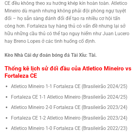
CE đều không theo xu hướng khép kín hoàn toàn. Atletico
Mineiro dù mạnh nhưng không phải đội phòng ngự tuyệt
đối – họ sẵn sàng đánh đổi để tạo ra nhiều cơ hội tấn
công hơn. Fortaleza tuy hàng thủ có vấn đề nhưng lại sở
hữu những cầu thủ có thể tạo nguy hiểm như Juan Lucero
hay Breno Lopes ở các tình huống cố định.
Kèo Nhà Cái dự đoán bóng đá Tài Xỉu: Tài.
Thống kê lịch sử đối đầu của Atletico Mineiro vs
Fortaleza CE
Atletico Mineiro 1-1 Fortaleza CE (Brasileirão 2024/25)
Fortaleza CE 1-1 Atletico Mineiro (Brasileirão 2024/25)
Atletico Mineiro 2-0 Fortaleza CE (Brasileirão 2023/24)
Fortaleza CE 1-2 Atletico Mineiro (Brasileirão 2023/24)
Atletico Mineiro 1-0 Fortaleza CE (Brasileirão 2022/23)