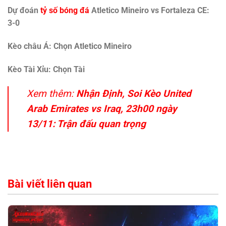
Dự đoán
tỷ số bóng đá
Atletico Mineiro vs Fortaleza CE:
3-0
Kèo châu Á: Chọn Atletico Mineiro
Kèo Tài Xỉu: Chọn Tài
Xem thêm:
Nhận Định, Soi Kèo United
Arab Emirates vs Iraq, 23h00 ngày
13/11: Trận đấu quan trọng
Bài viết liên quan