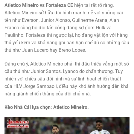
Atletico Mineiro vs Fortaleza CE
hiện tại rất rõ ràng.
Atletico Mineiro sở hữu đội hình mạnh mẽ với những cái
tên như Everson, Junior Alonso, Guilherme Arana, Alan
Franco cùng bộ đôi tấn công đáng sợ gồm Hulk và
Paulinho. Fortaleza thì ngược lại, họ đang vật lộn với hàng
thủ yếu kém và khả năng ghi bàn hạn chế dù có những cầu
thủ như Juan Lucero hay Breno Lopes.
Đáng chú ý, Atletico Mineiro phải thi đấu thiếu vắng một số
cầu thủ như Junior Santos, Lyanco do chấn thương. Tuy
nhiên với chiều sâu đội hình và sự linh hoạt chiến thuật
của HLV Jorge Sampaoli, điều này khó ảnh hưởng đến khả
năng giành chiến thắng của đội chủ nhà.
Kèo Nhà Cái lựa chọn: Atletico Mineiro.