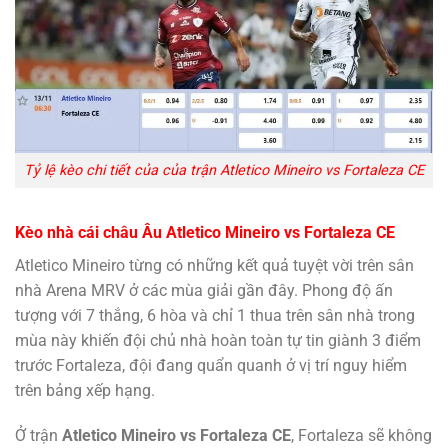
Tỷ lệ kèo chi tiết của của trận Atletico Mineiro vs Fortaleza CE
Kèo nhà cái châu Âu Atletico Mineiro vs Fortaleza CE
Atletico Mineiro từng có những kết quả tuyệt vời trên sân
nhà Arena MRV ở các mùa giải gần đây. Phong độ ấn
tượng với 7 thắng, 6 hòa và chỉ 1 thua trên sân nhà trong
mùa này khiến đội chủ nhà hoàn toàn tự tin giành 3 điểm
trước Fortaleza, đội đang quẩn quanh ở vị trí nguy hiểm
trên bảng xếp hạng.
Ở trận
Atletico Mineiro vs Fortaleza CE
, Fortaleza sẽ không