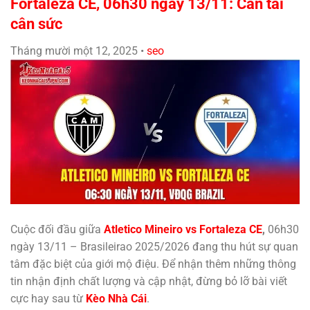
Fortaleza CE, 06h30 ngày 13/11: Cân tài
cân sức
Tháng mười một 12, 2025
•
seo
Cuộc đối đầu giữa
Atletico Mineiro vs Fortaleza CE
,
06h30
ngày 13/11 – Brasileirao 2025/2026 đang thu hút sự quan
tâm đặc biệt của giới mộ điệu. Để nhận thêm những thông
tin nhận định chất lượng và cập nhật, đừng bỏ lỡ bài viết
cực hay sau từ
Kèo Nhà Cái
.