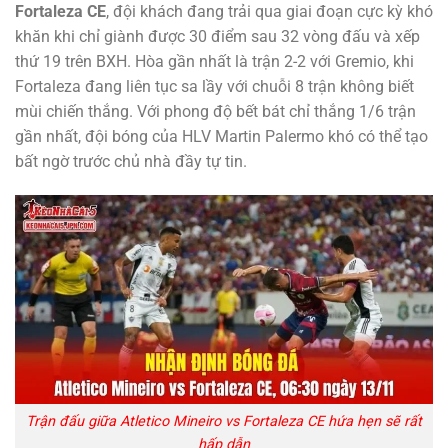
Fortaleza CE
, đội khách đang trải qua giai đoạn cực kỳ khó
khăn khi chỉ giành được 30 điểm sau 32 vòng đấu và xếp
thứ 19 trên BXH. Hòa gần nhất là trận 2-2 với Gremio, khi
Fortaleza đang liên tục sa lầy với chuỗi 8 trận không biết
mùi chiến thắng. Với phong độ bết bát chỉ thắng 1/6 trận
gần nhất, đội bóng của HLV Martin Palermo khó có thể tạo
bất ngờ trước chủ nhà đầy tự tin.
Trận đấu giữa Atletico Mineiro vs Fortaleza CE hứa hẹn sẽ rất
hấp dẫn