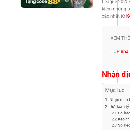
League 2025/
kiếm những ph
xác nhất từ
K
XEM TH
TOP
nhà 
Nhận đị
Mục lục
Nhận định 
Dự đoán tỷ 
Soi kè
Kèo nh
Soi kèo