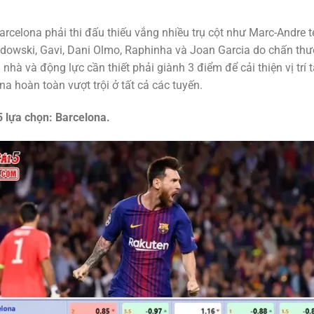
arcelona phải thi đấu thiếu vắng nhiều trụ cột như Marc-Andre t
dowski, Gavi, Dani Olmo, Raphinha và Joan Garcia do chấn th
n nhà và động lực cần thiết phải giành 3 điểm để cải thiện vị trí 
na hoàn toàn vượt trội ở tất cả các tuyến.
5 lựa chọn: Barcelona.