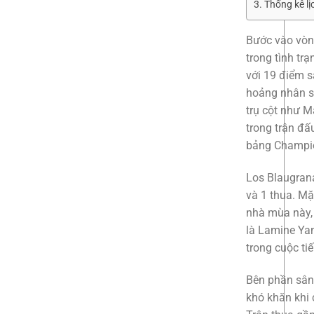
Thống kê lị
Bước vào vòn
trong tình tr
với 19 điểm s
hoảng nhân s
trụ cột như M
trong trận đấ
bảng Champi
Los Blaugran
và 1 thua. Mặ
nhà mùa này, 
là Lamine Yam
trong cuộc ti
Bên phần sân
khó khăn khi 