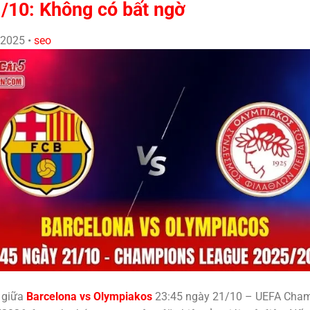
/10: Không có bất ngờ
 2025
•
seo
 giữa
Barcelona vs Olympiakos
23:45 ngày 21/10 – UEFA Cha