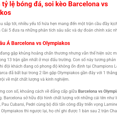
n
tỷ lệ bóng đá
, soi kèo Barcelona vs
akos
u sắp tới, nhiều yếu tố hứa hẹn mang đến một trận cầu đầy kịch
Cái 5 đưa ra những phân tích sâu sắc và dự đoán chính xác nh
âu Á Barcelona vs Olympiakos
 đang gặp khủng hoảng chấn thương nhưng vẫn thể hiện sức mạ
rong 13 trận gần nhất ở mọi đấu trường. Con số này tương phản
hi đội khách đang có phong độ không ổn định tại Champions L
arca đã bất bại trong 2 lần gặp Olympiakos gần đây với 1 thắng
trội về mặt chất lượng và kinh nghiệm.
ng con số, khoảng cách về đẳng cấp giữa
Barcelona vs
Olympi
ng. Barcelona sở hữu đội hình chất lượng với những cái tên như 
 Pau Cubarsi, Pedri cùng bộ đôi tấn công đầy triển vọng Lamin
. Olympiakos thì ngược lại, họ chỉ ghi được 1 bàn sau 2 trận C