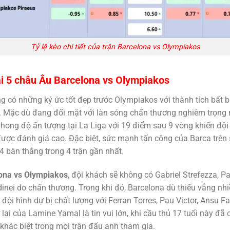
Tỷ lệ kèo chi tiết của trận Barcelona vs Olympiakos
i 5 châu Âu Barcelona vs Olympiakos
g có những ký ức tốt đẹp trước Olympiakos với thành tích bất b
. Mặc dù đang đối mặt với làn sóng chấn thương nghiêm trọng 
ong độ ấn tượng tại La Liga với 19 điểm sau 9 vòng khiến đội
ược đánh giá cao. Đặc biệt, sức mạnh tấn công của Barca trên
4 bàn thắng trong 4 trận gần nhất.
ona vs Olympiakos
, đội khách sẽ không có Gabriel Strefezza, P
inei do chấn thương. Trong khi đó, Barcelona dù thiếu vắng nhiề
đội hình dự bị chất lượng với Ferran Torres, Pau Victor, Ansu Fat
ở lại của Lamine Yamal là tin vui lớn, khi cầu thủ 17 tuổi này đ
khác biệt trong mọi trận đấu anh tham gia.