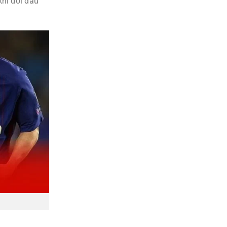
khi đối đầu