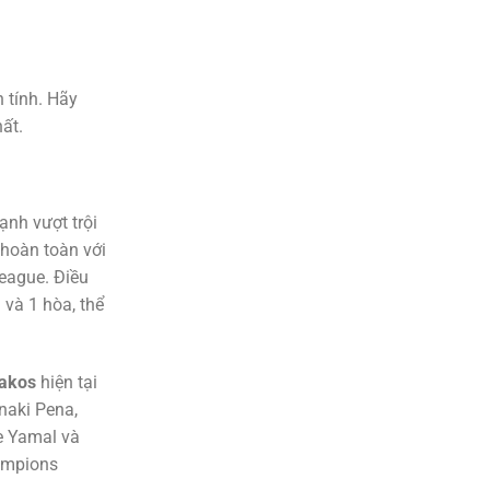
 tính. Hãy
ất.
nh vượt trội
 hoàn toàn với
eague. Điều
 và 1 hòa, thể
akos
hiện tại
Inaki Pena,
e Yamal và
hampions