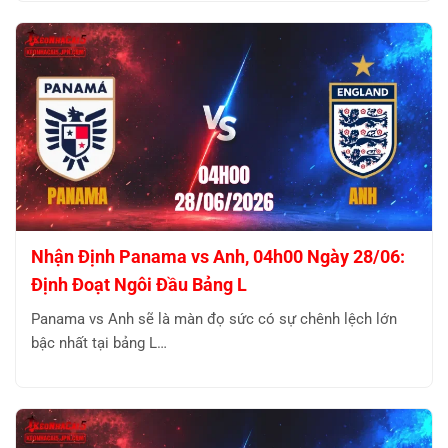
Nhận Định Panama vs Anh, 04h00 Ngày 28/06:
Định Đoạt Ngôi Đầu Bảng L
Panama vs Anh sẽ là màn đọ sức có sự chênh lệch lớn
bậc nhất tại bảng L…