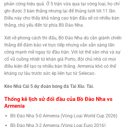
phản công hiệu quả. Ở 5 trận vừa qua tại vòng loại, họ chỉ
ghi được 3 bàn thắng nhưng lại để thủng lưới tới 11 lần.
Điều này cho thấy khả năng cao trận đấu sẽ có nhiều bàn
thắng, chủ yếu đến từ phía Bồ Đào Nha.
Xét về phong cách thi đấu, Bồ Đào Nha dù cần giành chiến
thắng để đảm bảo vé trực tiếp nhưng vẫn sẵn sàng tấn
công mạnh mẽ ngay từ đầu trận. Với lợi thế sân nhà và sự
cổ vũ cuồng nhiệt từ khán giả Porto, đội chủ nhà có mọi
điều kiện để tạo ra nhiều bàn thắng. Armenia khó có thể
kháng cự lâu trước sức ép liên tục từ Selecao.
Kèo Nhà Cái 5 dự đoán bóng đá Tài Xỉu: Tài.
Thống kê lịch sử đối đầu của Bồ Đào Nha vs
Armenia
Bồ Đào Nha 5-0 Armenia (Vòng Loại World Cup 2026)
Bồ Đào Nha 3-2 Armenia (Vòng Loại Euro 2016)