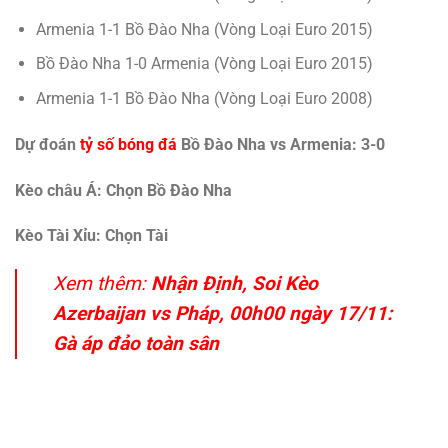
Armenia 1-1 Bồ Đào Nha (Vòng Loại Euro 2015)
Bồ Đào Nha 1-0 Armenia (Vòng Loại Euro 2015)
Armenia 1-1 Bồ Đào Nha (Vòng Loại Euro 2008)
Dự đoán
tỷ số bóng đá
Bồ Đào Nha vs Armenia: 3-0
Kèo châu Á: Chọn Bồ Đào Nha
Kèo Tài Xỉu: Chọn Tài
Xem thêm:
Nhận Định, Soi Kèo
Azerbaijan vs Pháp, 00h00 ngày 17/11:
Gà áp đảo toàn sân