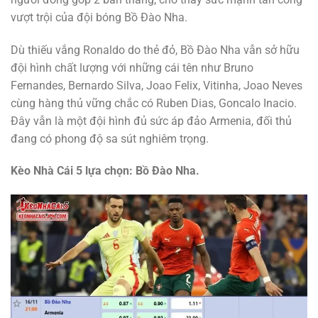
vượt trội của đội bóng Bồ Đào Nha.
Dù thiếu vắng Ronaldo do thẻ đỏ, Bồ Đào Nha vẫn sở hữu
đội hình chất lượng với những cái tên như Bruno
Fernandes, Bernardo Silva, Joao Felix, Vitinha, Joao Neves
cùng hàng thủ vững chắc có Ruben Dias, Goncalo Inacio.
Đây vẫn là một đội hình đủ sức áp đảo Armenia, đối thủ
đang có phong độ sa sút nghiêm trọng.
Kèo Nhà Cái 5 lựa chọn: Bồ Đào Nha.