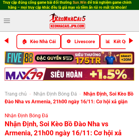
Truy cập đúng cổng game bài đổi thưởng
Sun.Win
để trải nghiệm game chính
Bỏ
hãng – mọi truy cập khác đều là giả mạo và tiềm ẩn rủi ro mất tài khoản!
qua
nội
dung
Kèo Nhà Cái
Livescore
Kết Quả Bó
Trang chủ
-
Nhận Định Bóng Đá
-
Nhận Định, Soi Kèo Bồ
Đào Nha vs Armenia, 21h00 ngày 16/11: Cơ hội xả giận
Nhận Định Bóng Đá
Nhận Định, Soi Kèo Bồ Đào Nha vs
Armenia, 21h00 ngày 16/11: Cơ hội xả