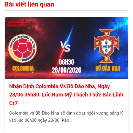
Bài viết liên quan
Nhận Định Colombia Vs Bồ Đào Nha, Ngày
28/06 06h30: Lốc Nam Mỹ Thách Thức Bản Lĩnh
Cr7
Colombia vs Bồ Đào Nha sẽ định đoạt ngôi vương bảng K
vào lúc 06h30 ngày 28/06. Kèo…