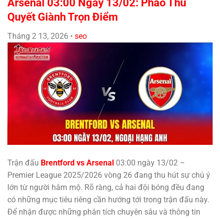
Arsenal 03:00 Ngày 13/02: Pháo Thủ
Quyết Giành Trọn Điểm
Tháng 2 13, 2026
•
seo
Trận đấu
Brentford vs Arsenal
03:00 ngày 13/02 –
Premier League 2025/2026 vòng 26 đang thu hút sự chú ý
lớn từ người hâm mộ. Rõ ràng, cả hai đội bóng đều đang
có những mục tiêu riêng cần hướng tới trong trận đấu này.
Để nhận được những phân tích chuyên sâu và thông tin