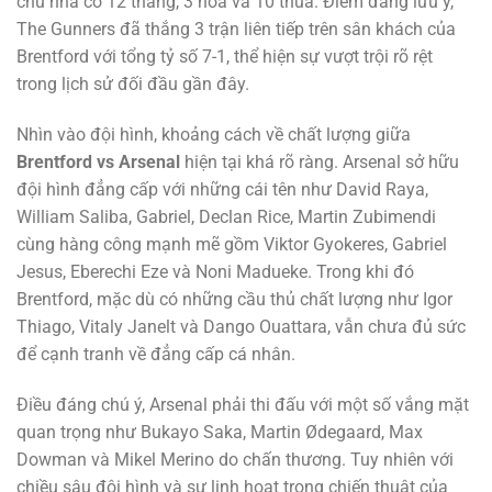
chủ nhà có 12 thắng, 3 hòa và 10 thua. Điểm đáng lưu ý,
The Gunners đã thắng 3 trận liên tiếp trên sân khách của
Brentford với tổng tỷ số 7-1, thể hiện sự vượt trội rõ rệt
trong lịch sử đối đầu gần đây.
Nhìn vào đội hình, khoảng cách về chất lượng giữa
Brentford vs Arsenal
hiện tại khá rõ ràng. Arsenal sở hữu
đội hình đẳng cấp với những cái tên như David Raya,
William Saliba, Gabriel, Declan Rice, Martin Zubimendi
cùng hàng công mạnh mẽ gồm Viktor Gyokeres, Gabriel
Jesus, Eberechi Eze và Noni Madueke. Trong khi đó
Brentford, mặc dù có những cầu thủ chất lượng như Igor
Thiago, Vitaly Janelt và Dango Ouattara, vẫn chưa đủ sức
để cạnh tranh về đẳng cấp cá nhân.
Điều đáng chú ý, Arsenal phải thi đấu với một số vắng mặt
quan trọng như Bukayo Saka, Martin Ødegaard, Max
Dowman và Mikel Merino do chấn thương. Tuy nhiên với
chiều sâu đội hình và sự linh hoạt trong chiến thuật của