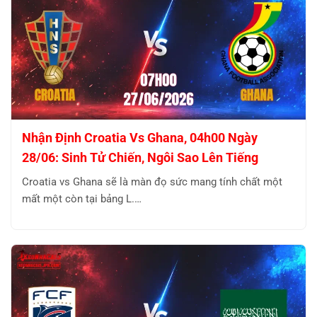
Nhận Định Croatia Vs Ghana, 04h00 Ngày
28/06: Sinh Tử Chiến, Ngôi Sao Lên Tiếng
Croatia vs Ghana sẽ là màn đọ sức mang tính chất một
mất một còn tại bảng L.…