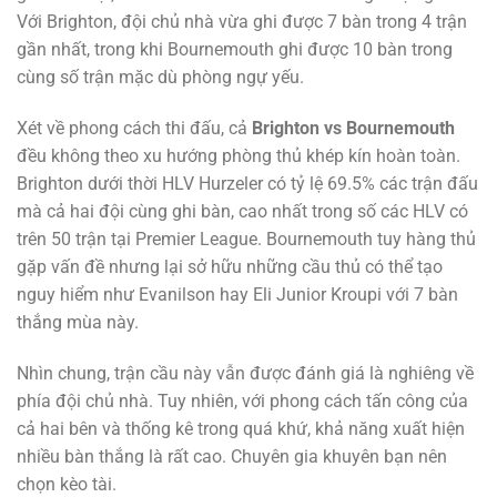
Với Brighton, đội chủ nhà vừa ghi được 7 bàn trong 4 trận
gần nhất, trong khi Bournemouth ghi được 10 bàn trong
cùng số trận mặc dù phòng ngự yếu.
Xét về phong cách thi đấu, cả
Brighton vs Bournemouth
đều không theo xu hướng phòng thủ khép kín hoàn toàn.
Brighton dưới thời HLV Hurzeler có tỷ lệ 69.5% các trận đấu
mà cả hai đội cùng ghi bàn, cao nhất trong số các HLV có
trên 50 trận tại Premier League. Bournemouth tuy hàng thủ
gặp vấn đề nhưng lại sở hữu những cầu thủ có thể tạo
nguy hiểm như Evanilson hay Eli Junior Kroupi với 7 bàn
thắng mùa này.
Nhìn chung, trận cầu này vẫn được đánh giá là nghiêng về
phía đội chủ nhà. Tuy nhiên, với phong cách tấn công của
cả hai bên và thống kê trong quá khứ, khả năng xuất hiện
nhiều bàn thắng là rất cao. Chuyên gia khuyên bạn nên
chọn kèo tài.