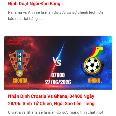
Định Đoạt Ngôi Đầu Bảng L
Panama vs Anh sẽ là màn đọ sức có sự chênh lệch lớn
bậc nhất tại bảng L…
Nhận Định Croatia Vs Ghana, 04h00 Ngày
28/06: Sinh Tử Chiến, Ngôi Sao Lên Tiếng
Croatia vs Ghana sẽ là màn đọ sức mang tính chất một