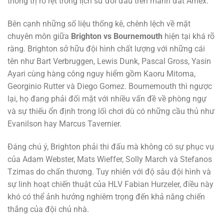
thống trị rõ rệt trong lịch sử đối đầu trên mảnh đất Amex.
Bên cạnh những số liệu thống kê, chênh lệch về mặt
chuyên môn giữa
Brighton vs Bournemouth
hiện tại khá rõ
ràng. Brighton sở hữu đội hình chất lượng với những cái
tên như Bart Verbruggen, Lewis Dunk, Pascal Gross, Yasin
Ayari cùng hàng công nguy hiểm gồm Kaoru Mitoma,
Georginio Rutter và Diego Gomez. Bournemouth thì ngược
lại, họ đang phải đối mặt với nhiều vấn đề về phòng ngự
và sự thiếu ổn định trong lối chơi dù có những cầu thủ như
Evanilson hay Marcus Tavernier.
Đáng chú ý, Brighton phải thi đấu mà không có sự phục vụ
của Adam Webster, Mats Wieffer, Solly March và Stefanos
Tzimas do chấn thương. Tuy nhiên với độ sâu đội hình và
sự linh hoạt chiến thuật của HLV Fabian Hurzeler, điều này
khó có thể ảnh hưởng nghiêm trọng đến khả năng chiến
thắng của đội chủ nhà.