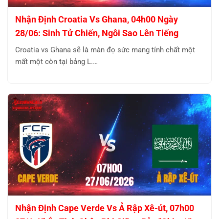
Nhận Định Croatia Vs Ghana, 04h00 Ngày
28/06: Sinh Tử Chiến, Ngôi Sao Lên Tiếng
Croatia vs Ghana sẽ là màn đọ sức mang tính chất một
mất một còn tại bảng L.…
Nhận Định Cape Verde Vs Ả Rập Xê-út, 07h00