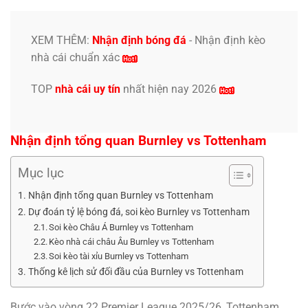
XEM THÊM:
Nhận định bóng đá
-
Nhận định kèo
nhà cái
chuẩn xác
TOP
nhà cái uy tín
nhất hiện nay 2026
Nhận định tổng quan Burnley vs Tottenham
Mục lục
Nhận định tổng quan Burnley vs Tottenham
Dự đoán tỷ lệ bóng đá, soi kèo Burnley vs Tottenham
Soi kèo Châu Á Burnley vs Tottenham
Kèo nhà cái châu Âu Burnley vs Tottenham
Soi kèo tài xỉu Burnley vs Tottenham
Thống kê lịch sử đối đầu của Burnley vs Tottenham
Bước vào vòng 22 Premier League 2025/26, Tottenham