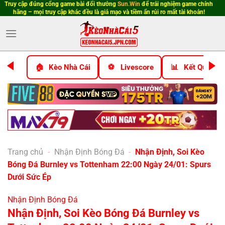
Truy cập đúng cổng game bài đổi thưởng
Sun.Win
để trải nghiệm game chính
Bỏ
hãng – mọi truy cập khác đều là giả mạo và tiềm ẩn rủi ro mất tài khoản!
qua
nội
dung
Kèo Nhà Cái
Livescore
Kết Quả Bó
Trang chủ
-
Nhận Định Bóng Đá
-
Nhận Định, Soi Kèo
Bóng Đá Burnley vs Tottenham 22:00 Ngày 24/01: Spurs
Dưới Sức Ép
Nhận Định Bóng Đá
Nhận Định, Soi Kèo Bóng Đá Burnley vs