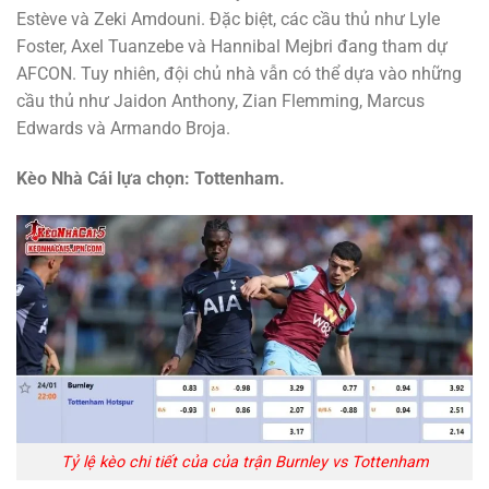
Estève và Zeki Amdouni. Đặc biệt, các cầu thủ như Lyle
Foster, Axel Tuanzebe và Hannibal Mejbri đang tham dự
AFCON. Tuy nhiên, đội chủ nhà vẫn có thể dựa vào những
cầu thủ như Jaidon Anthony, Zian Flemming, Marcus
Edwards và Armando Broja.
Kèo Nhà Cái lựa chọn: Tottenham.
Tỷ lệ kèo chi tiết của của trận Burnley vs Tottenham