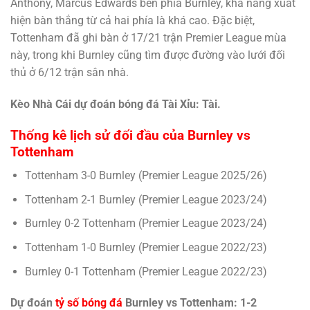
Anthony, Marcus Edwards bên phía Burnley, khả năng xuất
hiện bàn thắng từ cả hai phía là khá cao. Đặc biệt,
Tottenham đã ghi bàn ở 17/21 trận Premier League mùa
này, trong khi Burnley cũng tìm được đường vào lưới đối
thủ ở 6/12 trận sân nhà.
Kèo Nhà Cái dự đoán bóng đá Tài Xỉu: Tài.
Thống kê lịch sử đối đầu của Burnley vs
Tottenham
Tottenham 3-0 Burnley (Premier League 2025/26)
Tottenham 2-1 Burnley (Premier League 2023/24)
Burnley 0-2 Tottenham (Premier League 2023/24)
Tottenham 1-0 Burnley (Premier League 2022/23)
Burnley 0-1 Tottenham (Premier League 2022/23)
Dự đoán
tỷ số bóng đá
Burnley vs Tottenham: 1-2