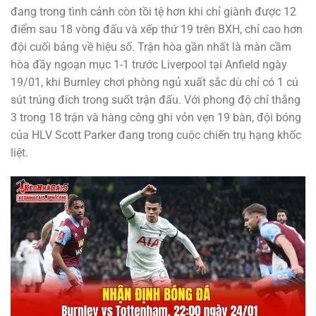
đang trong tình cảnh còn tồi tệ hơn khi chỉ giành được 12
điểm sau 18 vòng đấu và xếp thứ 19 trên BXH, chỉ cao hơn
đội cuối bảng về hiệu số. Trận hòa gần nhất là màn cầm
hòa đầy ngoạn mục 1-1 trước Liverpool tại Anfield ngày
19/01, khi Burnley chơi phòng ngủ xuất sắc dù chỉ có 1 cú
sút trúng đích trong suốt trận đấu. Với phong độ chỉ thắng
3 trong 18 trận và hàng công ghi vỏn vẹn 19 bàn, đội bóng
của HLV Scott Parker đang trong cuộc chiến trụ hạng khốc
liệt.