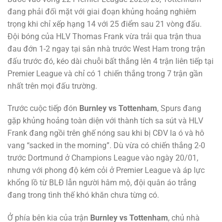
đang phải đối mặt với giai đoạn khủng hoảng nghiêm
trọng khi chỉ xếp hạng 14 với 25 điểm sau 21 vòng đấu.
Đội bóng của HLV Thomas Frank vừa trải qua trận thua
đau đớn 1-2 ngay tại sân nhà trước West Ham trong trận
đấu trước đó, kéo dài chuỗi bất thắng lên 4 trận liên tiếp tại
Premier League và chỉ có 1 chiến thắng trong 7 trận gần
nhất trên mọi đấu trường.
Trước cuộc tiếp đón
Burnley vs Tottenham
, Spurs đang
gặp khủng hoảng toàn diện với thành tích sa sút và HLV
Frank đang ngồi trên ghế nóng sau khi bị CĐV la ó và hô
vang “sacked in the morning”. Dù vừa có chiến thắng 2-0
trước Dortmund ở Champions League vào ngày 20/01,
nhưng với phong độ kém cỏi ở Premier League và áp lực
khổng lồ từ BLĐ lẫn người hâm mộ, đội quân áo trắng
đang trong tình thế khó khăn chưa từng có.
Ở phía bên kia của trận
Burnley vs Tottenham
, chủ nhà