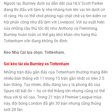
Ngược lại, Burnley dưới sự dẫn dắt của HLV Scott Parker
đang thi đấu với tâm lý nhẹ nhàng hơn khi vai trò dưới cơ
rõ ràng. Họ có thể chơi phòng ngủ chặt chẽ và tìm kiếm cơ
hội phản công như đã làm với Liverpool. Với sự xuất hiện
của những cầu thủ tốc độ như Anthony và Flemming,
Burnley hoàn toàn có thể gây khó khăn cho hàng thủ
Tottenham vốn đang không ổn định.
Kèo Nhà Cái lựa chọn: Tottenham.
Soi kèo tài xỉu Burnley vs Tottenham
Những trận đấu gần đây của Tottenham thường mang đến
nhiều bàn thắng với 11 trong 15 trận gần nhất có trên 2.5
bàn thắng. Tuy nhiên, điều đáng lưu ý là phong độ của
Spurs rất bất ổn – họ có thể thắng lớn nhưng cũng có thể
thua với tỷ số cao. Trong 21 trận ở Premier League mùa
này, đội bóng London đã ghi 30 bàn nhưng cũng thủng
lưới 28 lần.