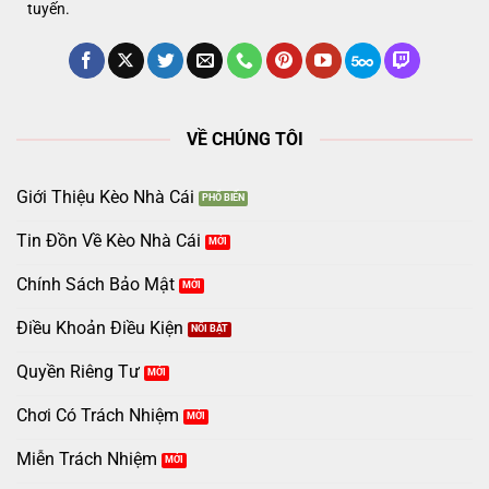
tuyến.
VỀ CHÚNG TÔI
Giới Thiệu Kèo Nhà Cái
Tin Đồn Về Kèo Nhà Cái
Chính Sách Bảo Mật
Điều Khoản Điều Kiện
Quyền Riêng Tư
Chơi Có Trách Nhiệm
Miễn Trách Nhiệm