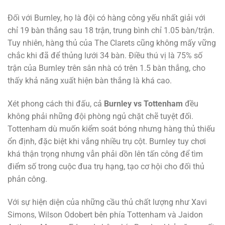
Đối với Burnley, họ là đội có hàng công yếu nhất giải với
chỉ 19 bàn thắng sau 18 trận, trung bình chỉ 1.05 bàn/trận.
Tuy nhiên, hàng thủ của The Clarets cũng không mấy vững
chắc khi đã để thủng lưới 34 bàn. Điều thú vị là 75% số
trận của Burnley trên sân nhà có trên 1.5 bàn thắng, cho
thấy khả năng xuất hiện bàn thắng là khá cao.
Xét phong cách thi đấu, cả
Burnley vs Tottenham
đều
không phải những đội phòng ngủ chặt chẽ tuyệt đối.
Tottenham dù muốn kiểm soát bóng nhưng hàng thủ thiếu
ổn định, đặc biệt khi vắng nhiều trụ cột. Burnley tuy chơi
khá thận trọng nhưng vẫn phải dồn lên tấn công để tìm
điểm số trong cuộc đua trụ hạng, tạo cơ hội cho đối thủ
phản công.
Với sự hiện diện của những cầu thủ chất lượng như Xavi
Simons, Wilson Odobert bên phía Tottenham và Jaidon