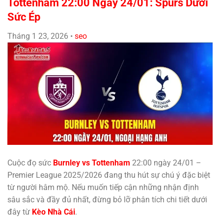
Tottenham 22:00 Ngày 24/01: Spurs Dưới
Sức Ép
Tháng 1 23, 2026
•
seo
Cuộc đọ sức
Burnley vs Tottenham
22:00 ngày 24/01 –
Premier League 2025/2026 đang thu hút sự chú ý đặc biệt
từ người hâm mộ. Nếu muốn tiếp cận những nhận định
sâu sắc và đầy đủ nhất, đừng bỏ lỡ phân tích chi tiết dưới
đây từ
Kèo Nhà Cái
.