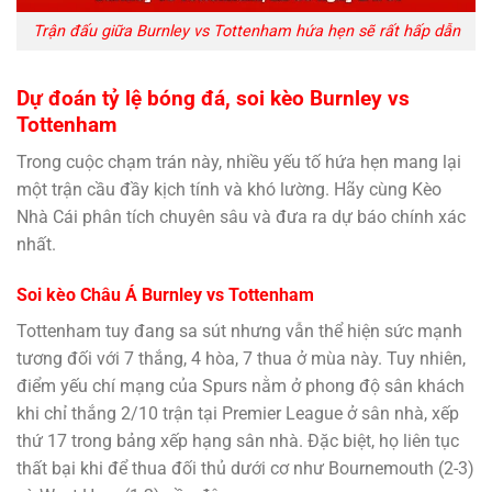
Trận đấu giữa Burnley vs Tottenham hứa hẹn sẽ rất hấp dẫn
Dự đoán
tỷ lệ bóng đá
, soi kèo Burnley vs
Tottenham
Trong cuộc chạm trán này, nhiều yếu tố hứa hẹn mang lại
một trận cầu đầy kịch tính và khó lường. Hãy cùng Kèo
Nhà Cái phân tích chuyên sâu và đưa ra dự báo chính xác
nhất.
Soi kèo Châu Á Burnley vs Tottenham
Tottenham tuy đang sa sút nhưng vẫn thể hiện sức mạnh
tương đối với 7 thắng, 4 hòa, 7 thua ở mùa này. Tuy nhiên,
điểm yếu chí mạng của Spurs nằm ở phong độ sân khách
khi chỉ thắng 2/10 trận tại Premier League ở sân nhà, xếp
thứ 17 trong bảng xếp hạng sân nhà. Đặc biệt, họ liên tục
thất bại khi để thua đối thủ dưới cơ như Bournemouth (2-3)