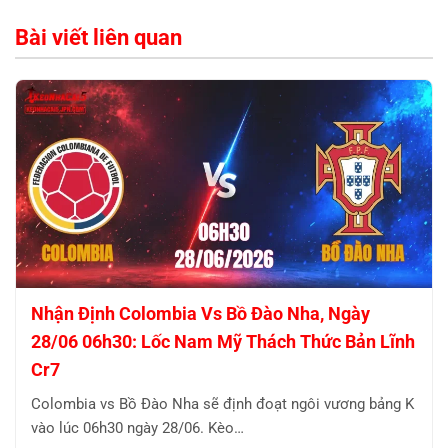
Bài viết liên quan
Nhận Định Colombia Vs Bồ Đào Nha, Ngày
28/06 06h30: Lốc Nam Mỹ Thách Thức Bản Lĩnh
Cr7
Colombia vs Bồ Đào Nha sẽ định đoạt ngôi vương bảng K
vào lúc 06h30 ngày 28/06. Kèo…