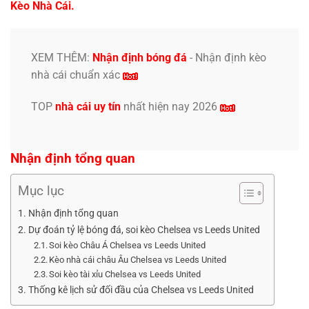
Kèo Nhà Cái.
XEM THÊM:
Nhận định bóng đá
-
Nhận định kèo
nhà cái
chuẩn xác
TOP
nhà cái uy tín
nhất hiện nay 2026
Nhận định tổng quan
Mục lục
Nhận định tổng quan
Dự đoán tỷ lệ bóng đá, soi kèo Chelsea vs Leeds United
Soi kèo Châu Á Chelsea vs Leeds United
Kèo nhà cái châu Âu Chelsea vs Leeds United
Soi kèo tài xỉu Chelsea vs Leeds United
Thống kê lịch sử đối đầu của Chelsea vs Leeds United