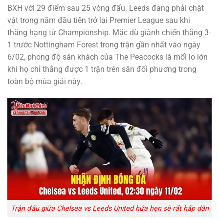
BXH với 29 điểm sau 25 vòng đấu. Leeds đang phải chật
vật trong năm đầu tiên trở lại Premier League sau khi
thăng hạng từ Championship. Mặc dù giành chiến thắng 3-
1 trước Nottingham Forest trong trận gần nhất vào ngày
6/02, phong độ sân khách của The Peacocks là mối lo lớn
khi họ chỉ thắng được 1 trận trên sân đối phương trong
toàn bộ mùa giải này.
Trận đấu giữa Chelsea vs Leeds United hứa hẹn sẽ rất hấp dẫn