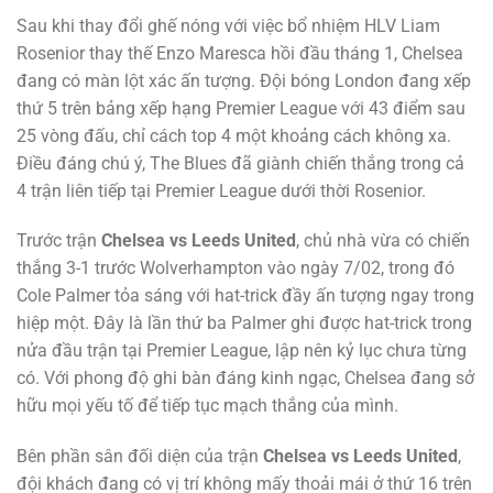
Sau khi thay đổi ghế nóng với việc bổ nhiệm HLV Liam
Rosenior thay thế Enzo Maresca hồi đầu tháng 1, Chelsea
đang có màn lột xác ấn tượng. Đội bóng London đang xếp
thứ 5 trên bảng xếp hạng Premier League với 43 điểm sau
25 vòng đấu, chỉ cách top 4 một khoảng cách không xa.
Điều đáng chú ý, The Blues đã giành chiến thắng trong cả
4 trận liên tiếp tại Premier League dưới thời Rosenior.
Trước trận
Chelsea vs Leeds United
, chủ nhà vừa có chiến
thắng 3-1 trước Wolverhampton vào ngày 7/02, trong đó
Cole Palmer tỏa sáng với hat-trick đầy ấn tượng ngay trong
hiệp một. Đây là lần thứ ba Palmer ghi được hat-trick trong
nửa đầu trận tại Premier League, lập nên kỷ lục chưa từng
có. Với phong độ ghi bàn đáng kinh ngạc, Chelsea đang sở
hữu mọi yếu tố để tiếp tục mạch thắng của mình.
Bên phần sân đối diện của trận
Chelsea vs Leeds United
,
đội khách đang có vị trí không mấy thoải mái ở thứ 16 trên