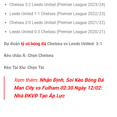
Chelsea 3-2 Leeds United (Premier League 2023/24)
Leeds United 1-1 Chelsea (Premier League 2022/23)
Chelsea 2-0 Leeds United (Premier League 2021/22)
Leeds United 0-3 Chelsea (Premier League 2020/21)
Dự đoán
tỷ số bóng đá
Chelsea vs Leeds United: 3-1
Kèo châu Á: Chọn Chelsea
Kèo Tài Xỉu: Chọn Tài
Xem thêm:
Nhận Định, Soi Kèo Bóng Đá
Man City vs Fulham 02:30 Ngày 12/02:
Nhà ĐKVĐ Tạo Áp Lực