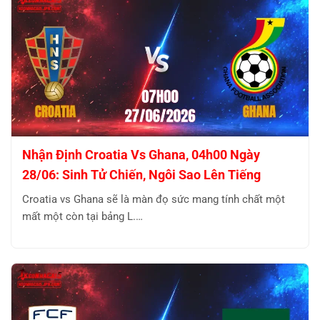
Nhận Định Croatia Vs Ghana, 04h00 Ngày
28/06: Sinh Tử Chiến, Ngôi Sao Lên Tiếng
Croatia vs Ghana sẽ là màn đọ sức mang tính chất một
mất một còn tại bảng L.…