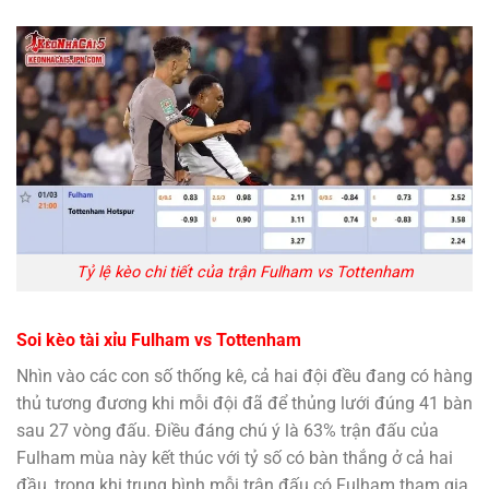
Tỷ lệ kèo chi tiết của trận Fulham vs Tottenham
Soi kèo tài xỉu Fulham vs Tottenham
Nhìn vào các con số thống kê, cả hai đội đều đang có hàng
thủ tương đương khi mỗi đội đã để thủng lưới đúng 41 bàn
sau 27 vòng đấu. Điều đáng chú ý là 63% trận đấu của
Fulham mùa này kết thúc với tỷ số có bàn thắng ở cả hai
đầu, trong khi trung bình mỗi trận đấu có Fulham tham gia