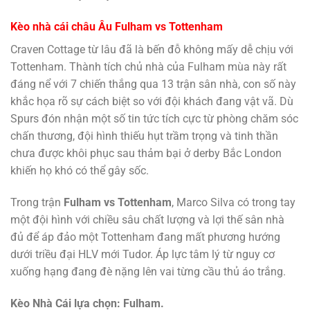
Kèo nhà cái châu Âu Fulham vs Tottenham
Craven Cottage từ lâu đã là bến đỗ không mấy dễ chịu với
Tottenham. Thành tích chủ nhà của Fulham mùa này rất
đáng nể với 7 chiến thắng qua 13 trận sân nhà, con số này
khắc họa rõ sự cách biệt so với đội khách đang vật vã. Dù
Spurs đón nhận một số tin tức tích cực từ phòng chăm sóc
chấn thương, đội hình thiếu hụt trầm trọng và tinh thần
chưa được khôi phục sau thảm bại ở derby Bắc London
khiến họ khó có thể gây sốc.
Trong trận
Fulham vs Tottenham
, Marco Silva có trong tay
một đội hình với chiều sâu chất lượng và lợi thế sân nhà
đủ để áp đảo một Tottenham đang mất phương hướng
dưới triều đại HLV mới Tudor. Áp lực tâm lý từ nguy cơ
xuống hạng đang đè nặng lên vai từng cầu thủ áo trắng.
Kèo Nhà Cái lựa chọn: Fulham.