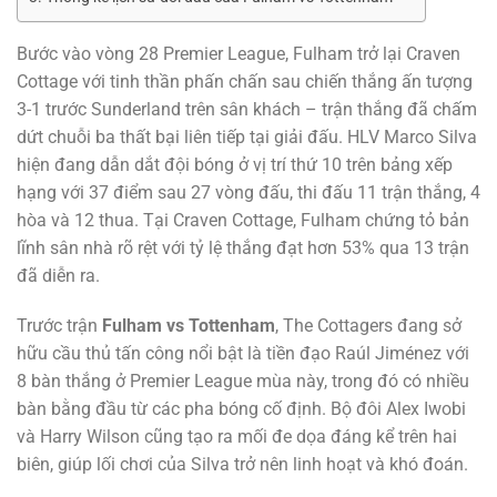
Bước vào vòng 28 Premier League, Fulham trở lại Craven
Cottage với tinh thần phấn chấn sau chiến thắng ấn tượng
3-1 trước Sunderland trên sân khách – trận thắng đã chấm
dứt chuỗi ba thất bại liên tiếp tại giải đấu. HLV Marco Silva
hiện đang dẫn dắt đội bóng ở vị trí thứ 10 trên bảng xếp
hạng với 37 điểm sau 27 vòng đấu, thi đấu 11 trận thắng, 4
hòa và 12 thua. Tại Craven Cottage, Fulham chứng tỏ bản
lĩnh sân nhà rõ rệt với tỷ lệ thắng đạt hơn 53% qua 13 trận
đã diễn ra.
Trước trận
Fulham vs Tottenham
, The Cottagers đang sở
hữu cầu thủ tấn công nổi bật là tiền đạo Raúl Jiménez với
8 bàn thắng ở Premier League mùa này, trong đó có nhiều
bàn bằng đầu từ các pha bóng cố định. Bộ đôi Alex Iwobi
và Harry Wilson cũng tạo ra mối đe dọa đáng kể trên hai
biên, giúp lối chơi của Silva trở nên linh hoạt và khó đoán.