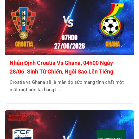
Nhận Định Croatia Vs Ghana, 04h00 Ngày
28/06: Sinh Tử Chiến, Ngôi Sao Lên Tiếng
Croatia vs Ghana sẽ là màn đọ sức mang tính chất một
mất một còn tại bảng L.…