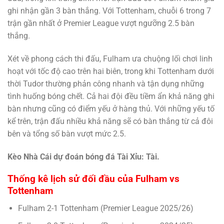
ghi nhận gần 3 bàn thắng. Với Tottenham, chuỗi 6 trong 7
trận gần nhất ở Premier League vượt ngưỡng 2.5 bàn
thắng.
Xét về phong cách thi đấu, Fulham ưa chuộng lối chơi linh
hoạt với tốc độ cao trên hai biên, trong khi Tottenham dưới
thời Tudor thường phản công nhanh và tận dụng những
tình huống bóng chết. Cả hai đội đều tiềm ẩn khả năng ghi
bàn nhưng cũng có điểm yếu ở hàng thủ. Với những yếu tố
kể trên, trận đấu nhiều khả năng sẽ có bàn thắng từ cả đôi
bên và tổng số bàn vượt mức 2.5.
Kèo Nhà Cái dự đoán bóng đá Tài Xỉu: Tài.
Thống kê lịch sử đối đầu của Fulham vs
Tottenham
Fulham 2-1 Tottenham (Premier League 2025/26)