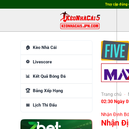
Bỏ
Truy cập đúng 
qua
nội
dung
Kèo Nhà Cái
Livescore
Kết Quả Bóng Đá
Bảng Xếp Hạng
Trang chủ
-
02:30 Ngày 0
Lịch Thi Đấu
Nhận Định B
Nhận Đị