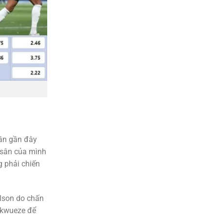
lần gần đây
n sân của mình
 phải chiến
ilson do chấn
ukwueze để