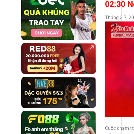
02:30 N
Tháng 3 7, 2
Cuộc chạm t