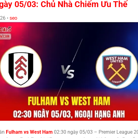
gày 05/03: Chủ Nhà Chiếm Ưu Thế
026
•
seo
rán
Fulham vs West Ham
02:30 ngày 05/03 – Premier League 