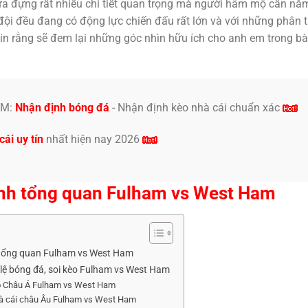
ứa đựng rất nhiều chi tiết quan trọng mà người hâm mộ cần nắm
 đội đều đang có động lực chiến đấu rất lớn và với những phân tíc
in rằng sẽ đem lại những góc nhìn hữu ích cho anh em trong b
ÊM:
Nhận định bóng đá
-
Nhận định kèo nhà cái
chuẩn xác
cái uy tín
nhất hiện nay 2026
nh tổng quan Fulham vs West Ham
tổng quan Fulham vs West Ham
 lệ bóng đá, soi kèo Fulham vs West Ham
o Châu Á Fulham vs West Ham
à cái châu Âu Fulham vs West Ham