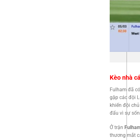
Kèo nhà c
Fulham đã có
gặp các đội L
khiến đội ch
đấu vì sự sốn
Ở trận
Fulha
thương mắt c