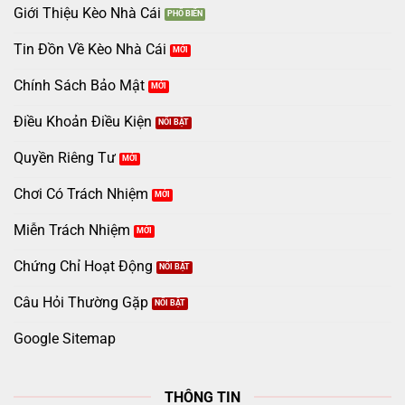
Giới Thiệu Kèo Nhà Cái
Tin Đồn Về Kèo Nhà Cái
Chính Sách Bảo Mật
Điều Khoản Điều Kiện
Quyền Riêng Tư
Chơi Có Trách Nhiệm
Miễn Trách Nhiệm
Chứng Chỉ Hoạt Động
Câu Hỏi Thường Gặp
Google Sitemap
THÔNG TIN