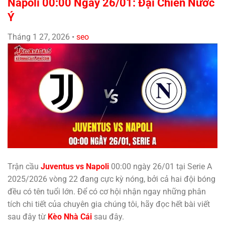
Napoli 00:00 Ngày 26/01: Đại Chiến Nước
Ý
Tháng 1 27, 2026
•
seo
Trận cầu
Juventus vs Napoli
00:00 ngày 26/01 tại Serie A
2025/2026 vòng 22 đang cực kỳ nóng, bởi cả hai đội bóng
đều có tên tuổi lớn. Để có cơ hội nhận ngay những phân
tích chi tiết của chuyên gia chúng tôi, hãy đọc hết bài viết
sau đây từ
Kèo Nhà Cái
sau đây.