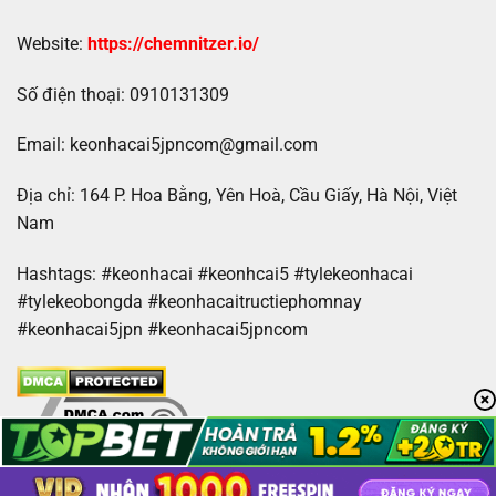
Website:
https://chemnitzer.io/
Số điện thoại: 0910131309
Email:
keonhacai5jpncom@gmail.com
Địa chỉ: 164 P. Hoa Bằng, Yên Hoà, Cầu Giấy, Hà Nội, Việt
Nam
Hashtags:
#keonhacai #keonhcai5 #tylekeonhacai
#tylekeobongda #keonhacaitructiephomnay
#keonhacai5jpn #keonhacai5jpncom