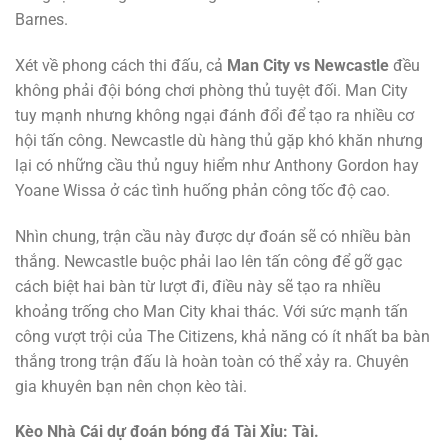
Barnes.
Xét về phong cách thi đấu, cả
Man City vs Newcastle
đều
không phải đội bóng chơi phòng thủ tuyệt đối. Man City
tuy mạnh nhưng không ngại đánh đổi để tạo ra nhiều cơ
hội tấn công. Newcastle dù hàng thủ gặp khó khăn nhưng
lại có những cầu thủ nguy hiểm như Anthony Gordon hay
Yoane Wissa ở các tình huống phản công tốc độ cao.
Nhìn chung, trận cầu này được dự đoán sẽ có nhiều bàn
thắng. Newcastle buộc phải lao lên tấn công để gỡ gạc
cách biệt hai bàn từ lượt đi, điều này sẽ tạo ra nhiều
khoảng trống cho Man City khai thác. Với sức mạnh tấn
công vượt trội của The Citizens, khả năng có ít nhất ba bàn
thắng trong trận đấu là hoàn toàn có thể xảy ra. Chuyên
gia khuyên bạn nên chọn kèo tài.
Kèo Nhà Cái dự đoán bóng đá Tài Xỉu: Tài.