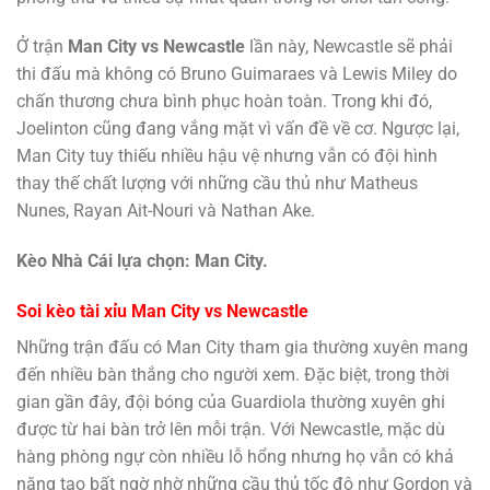
Ở trận
Man City vs Newcastle
lần này, Newcastle sẽ phải
thi đấu mà không có Bruno Guimaraes và Lewis Miley do
chấn thương chưa bình phục hoàn toàn. Trong khi đó,
Joelinton cũng đang vắng mặt vì vấn đề về cơ. Ngược lại,
Man City tuy thiếu nhiều hậu vệ nhưng vẫn có đội hình
thay thế chất lượng với những cầu thủ như Matheus
Nunes, Rayan Ait-Nouri và Nathan Ake.
Kèo Nhà Cái lựa chọn: Man City.
Soi kèo tài xỉu Man City vs Newcastle
Những trận đấu có Man City tham gia thường xuyên mang
đến nhiều bàn thắng cho người xem. Đặc biệt, trong thời
gian gần đây, đội bóng của Guardiola thường xuyên ghi
được từ hai bàn trở lên mỗi trận. Với Newcastle, mặc dù
hàng phòng ngự còn nhiều lỗ hổng nhưng họ vẫn có khả
năng tạo bất ngờ nhờ những cầu thủ tốc độ như Gordon và