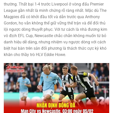
thường. Thất bại 1-4 trước Liverpool ở vòng đấu Premier
League gần nhất là minh chứng rõ ràng nhất. Mặc dù The
Magpies đã có khởi đầu tốt và dẫn trước qua Anthony
Gordon, họ vẫn không thể giữ vững thế trận và để đối thủ
lội ngược dòng thuyết phục. Với tư cách là nhà đương kim
vô địch EFL Cup, Newcastle chắc chắn không muốn từ bỏ
danh hiệu dễ dàng, nhưng nhiệm vụ ngược dòng với cách
biệt hai bàn trên sân đối phương là thách thức cực kỳ khó
khăn cho thầy trò HLV Eddie Howe.