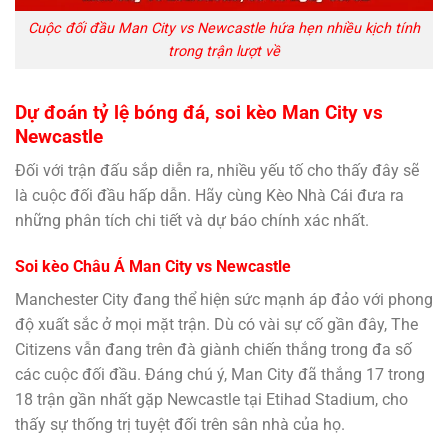
Cuộc đối đầu Man City vs Newcastle hứa hẹn nhiều kịch tính
trong trận lượt về
Dự đoán
tỷ lệ bóng đá
, soi kèo Man City vs
Newcastle
Đối với trận đấu sắp diễn ra, nhiều yếu tố cho thấy đây sẽ
là cuộc đối đầu hấp dẫn. Hãy cùng Kèo Nhà Cái đưa ra
những phân tích chi tiết và dự báo chính xác nhất.
Soi kèo Châu Á Man City vs Newcastle
Manchester City đang thể hiện sức mạnh áp đảo với phong
độ xuất sắc ở mọi mặt trận. Dù có vài sự cố gần đây, The
Citizens vẫn đang trên đà giành chiến thắng trong đa số
các cuộc đối đầu. Đáng chú ý, Man City đã thắng 17 trong
18 trận gần nhất gặp Newcastle tại Etihad Stadium, cho
thấy sự thống trị tuyệt đối trên sân nhà của họ.