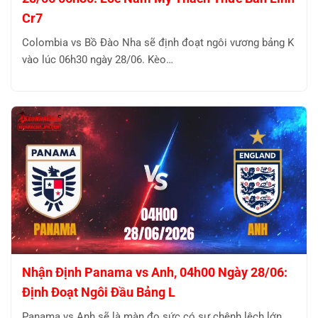
Cr7
Colombia vs Bồ Đào Nha sẽ định đoạt ngôi vương bảng K
vào lúc 06h30 ngày 28/06. Kèo…
Nhận Định Panama vs Anh, 04h00 Ngày 28/06:
Định Đoạt Ngôi Đầu Bảng L
Panama vs Anh sẽ là màn đọ sức có sự chênh lệch lớn