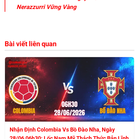
Nerazzurri Vững Vàng
Bài viết liên quan
Nhận Định Colombia Vs Bồ Đào Nha, Ngày
28/06 06h30: Lốc Nam Mỹ Thách Thức Bản Lĩnh