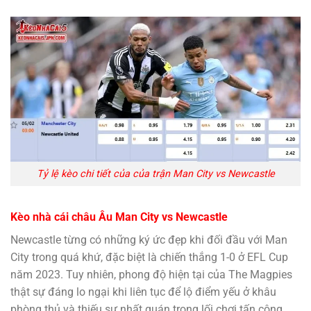
Tỷ lệ kèo chi tiết của của trận Man City vs Newcastle
Kèo nhà cái châu Âu Man City vs Newcastle
Newcastle từng có những ký ức đẹp khi đối đầu với Man
City trong quá khứ, đặc biệt là chiến thắng 1-0 ở EFL Cup
năm 2023. Tuy nhiên, phong độ hiện tại của The Magpies
thật sự đáng lo ngại khi liên tục để lộ điểm yếu ở khâu
phòng thủ và thiếu sự nhất quán trong lối chơi tấn công.