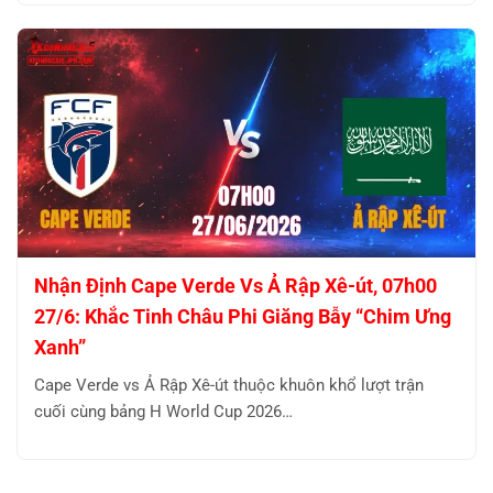
Nhận Định Cape Verde Vs Ả Rập Xê-út, 07h00
27/6: Khắc Tinh Châu Phi Giăng Bẫy “Chim Ưng
Xanh”
Cape Verde vs Ả Rập Xê-út thuộc khuôn khổ lượt trận
cuối cùng bảng H World Cup 2026…