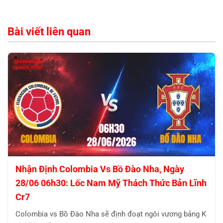
Bài viết liên quan
Nhận Định Colombia Vs Bồ Đào Nha, Ngày
28/06 06h30: Lốc Nam Mỹ Thách Thức Bản Lĩnh
Cr7
Colombia vs Bồ Đào Nha sẽ định đoạt ngôi vương bảng K