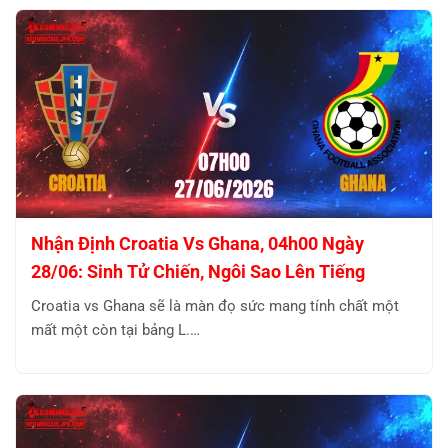
Nhận Định Croatia Vs Ghana, 04h00 Ngày
28/06: Sinh Tử Chiến, Ngôi Sao Lên Tiếng
Croatia vs Ghana sẽ là màn đọ sức mang tính chất một
mất một còn tại bảng L.…