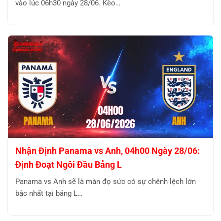
vào lúc 06h30 ngày 28/06. Kèo…
Nhận Định Panama vs Anh, 04h00 Ngày 28/06:
Định Đoạt Ngôi Đầu Bảng L
Panama vs Anh sẽ là màn đọ sức có sự chênh lệch lớn
bậc nhất tại bảng L…