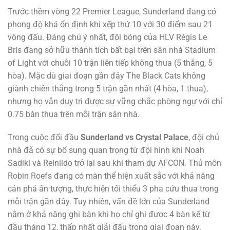
Trước thềm vòng 22 Premier League, Sunderland đang có
phong độ khá ổn định khi xếp thứ 10 với 30 điểm sau 21
vòng đấu. Đáng chú ý nhất, đội bóng của HLV Régis Le
Bris đang sở hữu thành tích bất bại trên sân nhà Stadium
of Light với chuỗi 10 trận liên tiếp không thua (5 thắng, 5
hòa). Mặc dù giai đoạn gần đây The Black Cats không
giành chiến thắng trong 5 trận gần nhất (4 hòa, 1 thua),
nhưng họ vẫn duy trì được sự vững chắc phòng ngự với chỉ
0.75 bàn thua trên mỗi trận sân nhà.
Trong cuộc đối đầu
Sunderland vs Crystal Palace
, đội chủ
nhà đã có sự bổ sung quan trọng từ đội hình khi Noah
Sadiki và Reinildo trở lại sau khi tham dự AFCON. Thủ môn
Robin Roefs đang có màn thể hiện xuất sắc với khả năng
cản phá ấn tượng, thực hiện tối thiểu 3 pha cứu thua trong
mỗi trận gần đây. Tuy nhiên, vấn đề lớn của Sunderland
nằm ở khả năng ghi bàn khi họ chỉ ghi được 4 bàn kể từ
đầu tháng 12, thấp nhất giải đấu trong giai đoạn này.