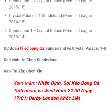
Sunderland 2-2 Crystal Palace (Premier League
2015/16)
Crystal Palace 5-1 Sunderland (Premier League
2014/15)
Sunderland 1-3 Crystal Palace (Premier League
2013/14)
Dự đoán
tỷ số bóng đá
Sunderland vs Crystal Palace: 1-0
Kèo châu Á: Chọn Sunderland
Kèo Tài Xỉu: Chọn Xỉu
Xem thêm:
Nhận Định, Soi Kèo Bóng Đá
Tottenham vs West Ham 22:00 Ngày
17/01: Derby London Khốc Liệt