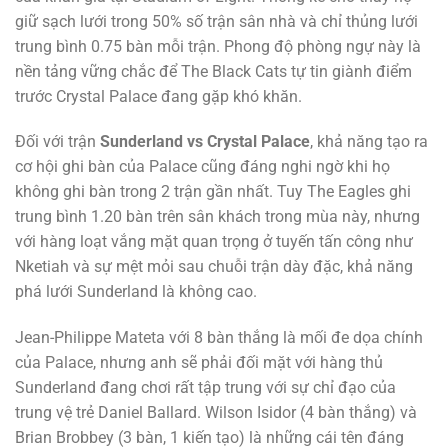
giữ sạch lưới trong 50% số trận sân nhà và chỉ thủng lưới
trung bình 0.75 bàn mỗi trận. Phong độ phòng ngự này là
nền tảng vững chắc để The Black Cats tự tin giành điểm
trước Crystal Palace đang gặp khó khăn.
Đối với trận
Sunderland vs Crystal Palace
, khả năng tạo ra
cơ hội ghi bàn của Palace cũng đáng nghi ngờ khi họ
không ghi bàn trong 2 trận gần nhất. Tuy The Eagles ghi
trung bình 1.20 bàn trên sân khách trong mùa này, nhưng
với hàng loạt vắng mặt quan trọng ở tuyến tấn công như
Nketiah và sự mệt mỏi sau chuỗi trận dày đặc, khả năng
phá lưới Sunderland là không cao.
Jean-Philippe Mateta với 8 bàn thắng là mối đe dọa chính
của Palace, nhưng anh sẽ phải đối mặt với hàng thủ
Sunderland đang chơi rất tập trung với sự chỉ đạo của
trung vệ trẻ Daniel Ballard. Wilson Isidor (4 bàn thắng) và
Brian Brobbey (3 bàn, 1 kiến tạo) là những cái tên đáng