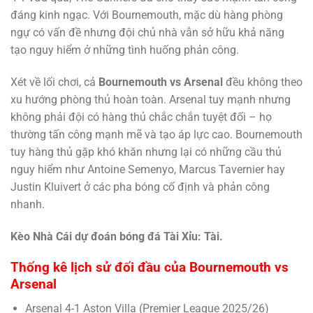
đáng kinh ngạc. Với Bournemouth, mặc dù hàng phòng
ngự có vấn đề nhưng đội chủ nhà vẫn sở hữu khả năng
tạo nguy hiểm ở những tình huống phản công.
Xét về lối chơi, cả
Bournemouth vs Arsenal
đều không theo
xu hướng phòng thủ hoàn toàn. Arsenal tuy mạnh nhưng
không phải đội có hàng thủ chắc chắn tuyệt đối – họ
thường tấn công mạnh mẽ và tạo áp lực cao. Bournemouth
tuy hàng thủ gặp khó khăn nhưng lại có những cầu thủ
nguy hiểm như Antoine Semenyo, Marcus Tavernier hay
Justin Kluivert ở các pha bóng cố định và phản công
nhanh.
Kèo Nhà Cái dự đoán bóng đá Tài Xỉu: Tài.
Thống kê lịch sử đối đầu của Bournemouth vs
Arsenal
Arsenal 4-1 Aston Villa (Premier League 2025/26)