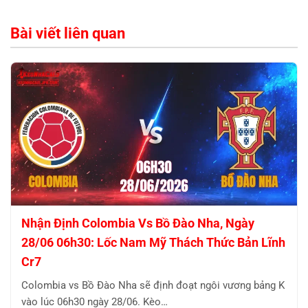
Bài viết liên quan
Nhận Định Colombia Vs Bồ Đào Nha, Ngày
28/06 06h30: Lốc Nam Mỹ Thách Thức Bản Lĩnh
Cr7
Colombia vs Bồ Đào Nha sẽ định đoạt ngôi vương bảng K
vào lúc 06h30 ngày 28/06. Kèo…