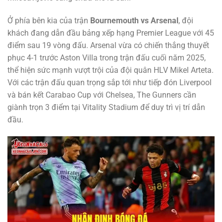
Ở phía bên kia của trận
Bournemouth vs Arsenal
, đội
khách đang dẫn đầu bảng xếp hạng Premier League với 45
điểm sau 19 vòng đấu. Arsenal vừa có chiến thắng thuyết
phục 4-1 trước Aston Villa trong trận đấu cuối năm 2025,
thể hiện sức mạnh vượt trội của đội quân HLV Mikel Arteta.
Với các trận đấu quan trọng sắp tới như tiếp đón Liverpool
và bán kết Carabao Cup với Chelsea, The Gunners cần
giành trọn 3 điểm tại Vitality Stadium để duy trì vị trí dẫn
đầu.