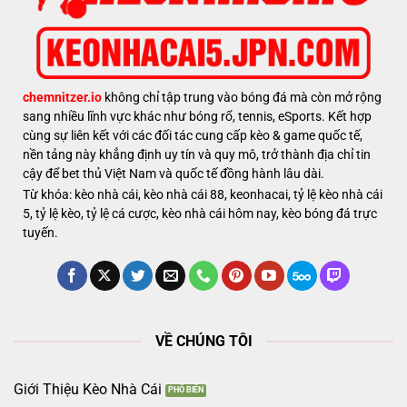
chemnitzer.io
không chỉ tập trung vào bóng đá mà còn mở rộng
sang nhiều lĩnh vực khác như bóng rổ, tennis, eSports. Kết hợp
cùng sự liên kết với các đối tác cung cấp kèo & game quốc tế,
nền tảng này khẳng định uy tín và quy mô, trở thành địa chỉ tin
cậy để bet thủ Việt Nam và quốc tế đồng hành lâu dài.
Từ khóa: kèo nhà cái, kèo nhà cái 88, keonhacai, tỷ lệ kèo nhà cái
5, tỷ lệ kèo, tỷ lệ cá cược, kèo nhà cái hôm nay, kèo bóng đá trực
tuyến.
VỀ CHÚNG TÔI
Giới Thiệu Kèo Nhà Cái