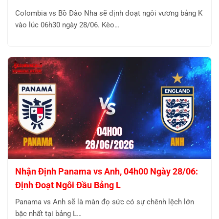
Colombia vs Bồ Đào Nha sẽ định đoạt ngôi vương bảng K
vào lúc 06h30 ngày 28/06. Kèo…
Nhận Định Panama vs Anh, 04h00 Ngày 28/06:
Định Đoạt Ngôi Đầu Bảng L
Panama vs Anh sẽ là màn đọ sức có sự chênh lệch lớn
bậc nhất tại bảng L…