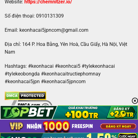
Website:
https://chemnitzer.io/
Số điện thoại: 0910131309
Email:
keonhacai5jpncom@gmail.com
Địa chỉ: 164 P. Hoa Bằng, Yên Hoà, Cầu Giấy, Hà Nội, Việt
Nam
Hashtags:
#keonhacai #keonhcai5 #tylekeonhacai
#tylekeobongda #keonhacaitructiephomnay
#keonhacai5jpn #keonhacai5jpncom