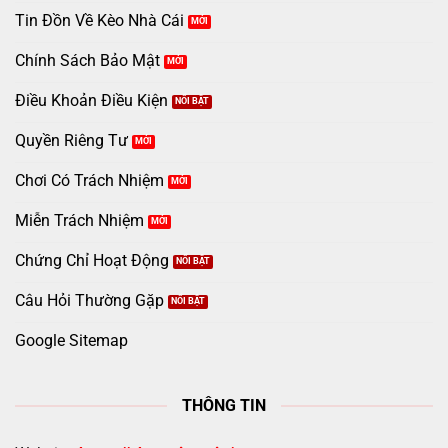
Tin Đồn Về Kèo Nhà Cái
Chính Sách Bảo Mật
Điều Khoản Điều Kiện
Quyền Riêng Tư
Chơi Có Trách Nhiệm
Miễn Trách Nhiệm
Chứng Chỉ Hoạt Động
Câu Hỏi Thường Gặp
Google Sitemap
THÔNG TIN