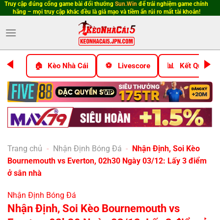
Truy cập đúng cổng game bài đổi thưởng
Sun.Win
để trải nghiệm game chính
Bỏ
hãng – mọi truy cập khác đều là giả mạo và tiềm ẩn rủi ro mất tài khoản!
qua
nội
dung
Kèo Nhà Cái
Livescore
Kết Quả Bó
Trang chủ
-
Nhận Định Bóng Đá
-
Nhận Định, Soi Kèo
Bournemouth vs Everton, 02h30 Ngày 03/12: Lấy 3 điểm
ở sân nhà
Nhận Định Bóng Đá
Nhận Định, Soi Kèo Bournemouth vs