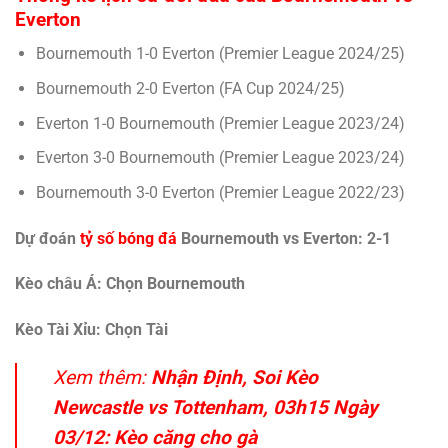
Everton
Bournemouth 1-0 Everton (Premier League 2024/25)
Bournemouth 2-0 Everton (FA Cup 2024/25)
Everton 1-0 Bournemouth (Premier League 2023/24)
Everton 3-0 Bournemouth (Premier League 2023/24)
Bournemouth 3-0 Everton (Premier League 2022/23)
Dự đoán
tỷ số bóng đá
Bournemouth vs Everton: 2-1
Kèo châu Á: Chọn Bournemouth
Kèo Tài Xỉu: Chọn Tài
Xem thêm:
Nhận Định, Soi Kèo
Newcastle vs Tottenham, 03h15 Ngày
03/12: Kèo căng cho gà