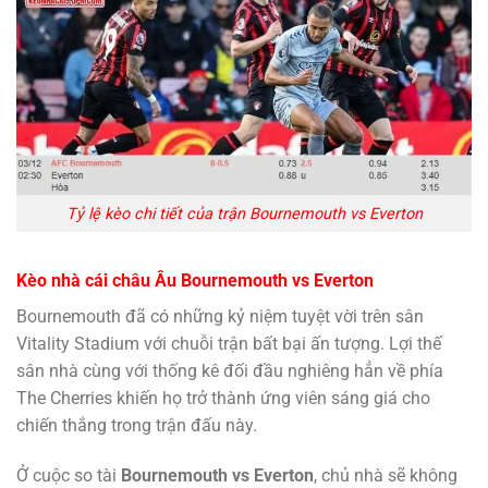
Tỷ lệ kèo chi tiết của trận Bournemouth vs Everton
Kèo nhà cái châu Âu Bournemouth vs Everton
Bournemouth đã có những kỷ niệm tuyệt vời trên sân
Vitality Stadium với chuỗi trận bất bại ấn tượng. Lợi thế
sân nhà cùng với thống kê đối đầu nghiêng hẳn về phía
The Cherries khiến họ trở thành ứng viên sáng giá cho
chiến thắng trong trận đấu này.
Ở cuộc so tài
Bournemouth vs Everton
, chủ nhà sẽ không