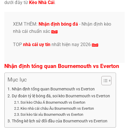
dưới đây từ
Kèo Nhà Cái
.
XEM THÊM:
Nhận định bóng đá
-
Nhận định kèo
nhà cái
chuẩn xác
TOP
nhà cái uy tín
nhất hiện nay 2026
Nhận định tổng quan Bournemouth vs Everton
Mục lục
Nhận định tổng quan Bournemouth vs Everton
Dự đoán tỷ lệ bóng đá, soi kèo Bournemouth vs Everton
Soi kèo Châu Á Bournemouth vs Everton
Kèo nhà cái châu Âu Bournemouth vs Everton
Soi kèo tài xỉu Bournemouth vs Everton
Thống kê lịch sử đối đầu của Bournemouth vs Everton