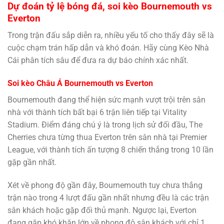
Dự đoán
tỷ lệ bóng đá
, soi kèo Bournemouth vs
Everton
Trong trận đấu sắp diễn ra, nhiều yếu tố cho thấy đây sẽ là
cuộc chạm trán hấp dẫn và khó đoán. Hãy cùng Kèo Nhà
Cái phân tích sâu để đưa ra dự báo chính xác nhất.
Soi kèo Châu Á Bournemouth vs Everton
Bournemouth đang thể hiện sức mạnh vượt trội trên sân
nhà với thành tích bất bại 6 trận liên tiếp tại Vitality
Stadium. Điểm đáng chú ý là trong lịch sử đối đầu, The
Cherries chưa từng thua Everton trên sân nhà tại Premier
League, với thành tích ấn tượng 8 chiến thắng trong 10 lần
gặp gần nhất.
Xét về phong độ gần đây, Bournemouth tuy chưa thắng
trận nào trong 4 lượt đấu gần nhất nhưng đều là các trận
sân khách hoặc gặp đối thủ mạnh. Ngược lại, Everton
đang gặp khó khăn lớn về phong độ sân khách với chỉ 1