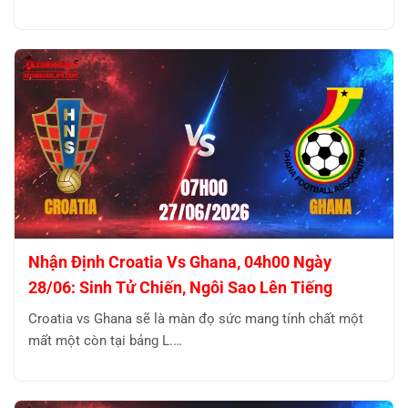
Nhận Định Croatia Vs Ghana, 04h00 Ngày
28/06: Sinh Tử Chiến, Ngôi Sao Lên Tiếng
Croatia vs Ghana sẽ là màn đọ sức mang tính chất một
mất một còn tại bảng L.…