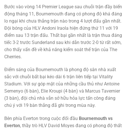
Bước vào vòng 14 Premier League sau chuỗi trận đầy biến
động tháng 11, Bournemouth đang có phong độ khá đáng
lo ngại khi chưa thắng trận nào trong 4 lượt đấu gần nhất.
Đội bóng của HLV Andoni Iraola hiện đứng thứ 11 với 19
điểm sau 13 trận đấu. Thất bại gần nhất là trận thua đáng
tiếc 3-2 trước Sunderland sau khi dẫn trước 2-0 từ rất sớm,
cho thấy vấn đề về khả năng kiểm soát thế trận của The
Cherries.
Điểm sáng của Bournemouth là phong độ sân nhà xuất
sắc với chuỗi bất bại kéo dài 6 trận liên tiếp tại Vitality
Stadium. Với sự góp mặt của những cầu thủ như Antoine
Semenyo (6 bàn), Elie Kroupi (4 bàn) và Marcus Tavernier
(3 bàn), đội chủ nhà vẫn sở hữu hỏa lực tấn công đáng
chú ý với 19 bàn thắng đã ghi trong mùa này.
Bên phía Everton trong cuộc đối đầu
Bournemouth vs
Everton
, thầy trò HLV David Moyes đang có phong độ thất