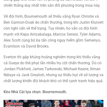
chiến thắng duy nhất trên sân đối phương trong mùa này.
Về đội hình, Bournemouth sẽ thiếu vắng Ryan Christie và
Ben Gannon-Doak do chấn thương, trong khi Justin Kluivert
còn nghi vấn về thể trạng. Tuy nhiên, họ vẫn có đội hình
mạnh với Kepa Arrizabalaga, Marcos Senesi, Tyler Adams,
Alex Scott cùng bộ ba tấn công nguy hiểm gồm Semenyo,
Evanilson và David Brooks.
Everton thì gặp khủng hoảng nghiêm trọng khi thiếu vắng
cả Gueye do thẻ phạt lẫn nhiều trụ cột chấn thương. Dù có
Jordan Pickford, James Tarkowski, Michael Keane, Iliman
Ndiaye và Jack Grealish, nhưng sự thiếu hụt về số lượng và
chất lượng khiến đội khách khó có thể cạnh tranh hiệu quả.
Kèo Nhà Cái lựa chọn: Bournemouth.