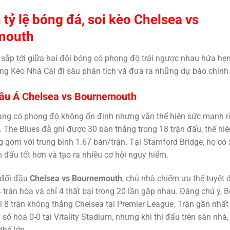
n
tỷ lệ bóng đá
, soi kèo Chelsea vs
mouth
sắp tới giữa hai đội bóng có phong độ trái ngược nhau hứa hẹn
ùng Kèo Nhà Cái đi sâu phân tích và đưa ra những dự báo chính
hâu Á Chelsea vs Bournemouth
ng có phong độ không ổn định nhưng vẫn thể hiện sức mạnh rõ 
The Blues đã ghi được 30 bàn thắng trong 18 trận đấu, thể hi
 gờm với trung bình 1.67 bàn/trận. Tại Stamford Bridge, họ có
n đấu tốt hơn và tạo ra nhiều cơ hội nguy hiểm.
 đối đầu
Chelsea vs Bournemouth
, chủ nhà chiếm ưu thế tuyệt đ
4 trận hòa và chỉ 4 thất bại trong 20 lần gặp nhau. Đáng chú ý,
 8 trận không thắng Chelsea tại Premier League. Trận gần nhất 
ỷ số hòa 0-0 tại Vitality Stadium, nhưng khi thi đấu trên sân nhà
thế lớn.