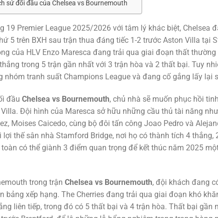
ịch sử đối đầu của Chelsea vs Bournemouth
g 19 Premier League 2025/2026 với tâm lý khác biệt, Chelsea 
hứ 5 trên BXH sau trận thua đáng tiếc 1-2 trước Aston Villa tại 
óng của HLV Enzo Maresca đang trải qua giai đoạn thất thường 
thắng trong 5 trận gần nhất với 3 trận hòa và 2 thất bại. Tuy nh
g nhóm tranh suất Champions League và đang cố gắng lấy lại s
ối đầu
Chelsea vs Bournemouth
, chủ nhà sẽ muốn phục hồi tin
c Villa. Đội hình của Maresca sở hữu những cầu thủ tài năng như
z, Moises Caicedo, cùng bộ đôi tấn công Joao Pedro và Alejan
 lợi thế sân nhà Stamford Bridge, nơi họ có thành tích 4 thắng, 2
toàn có thể giành 3 điểm quan trọng để kết thúc năm 2025 một
nemouth trong trận
Chelsea vs Bournemouth
, đội khách đang c
ên bảng xếp hạng. The Cherries đang trải qua giai đoạn khó khăn
ng liên tiếp, trong đó có 5 thất bại và 4 trận hòa. Thất bại gần n