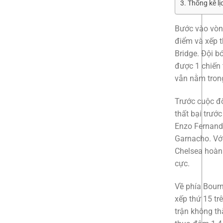
Thống kê l
Bước vào vòn
điểm và xếp t
Bridge. Đội b
được 1 chiến 
vẫn nằm tron
Trước cuộc đ
thất bại trướ
Enzo Fernande
Garnacho. Với
Chelsea hoàn 
cực.
Về phía Bour
xếp thứ 15 tr
trận không thắ