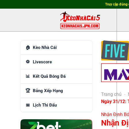
Bỏ
Truy cập đúng 
qua
nội
dung
Kèo Nhà Cái
Livescore
Kết Quả Bóng Đá
Bảng Xếp Hạng
Trang chủ
-
Ngày 31/12: 
Lịch Thi Đấu
Nhận Định B
Nhận Đị