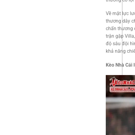
Về mặt lực lư
thương dây c
chấn thương c
trận gặp Vill
độ sâu đội hì
khả năng chiế
Kèo Nhà Cái 