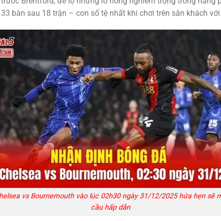
trước Brentford, để lộ những lỗ hổng nghiêm trọng trong hàng 
 33 bàn sau 18 trận – con số tệ nhất khi chơi trên sân khách với
Chelsea vs Bournemouth vào lúc 02h30 ngày 31/12/2025 hứa hẹn sẽ 
cầu hấp dẫn