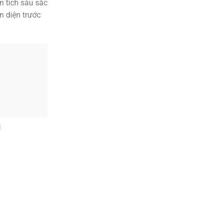
 tích sâu sắc
n diện trước
h