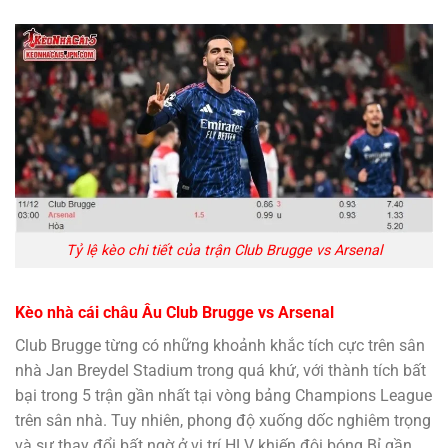
Tỷ lệ kèo chi tiết của trận Club Brugge vs Arsenal
Kèo nhà cái châu Âu Club Brugge vs Arsenal
Club Brugge từng có những khoảnh khắc tích cực trên sân
nhà Jan Breydel Stadium trong quá khứ, với thành tích bất
bại trong 5 trận gần nhất tại vòng bảng Champions League
trên sân nhà. Tuy nhiên, phong độ xuống dốc nghiêm trọng
và sự thay đổi bất ngờ ở vị trí HLV khiến đội bóng Bỉ gần