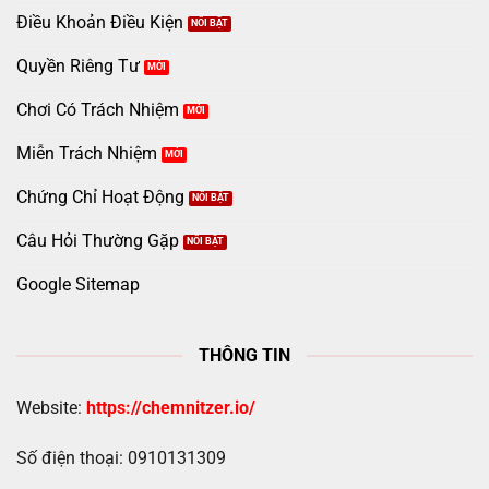
Điều Khoản Điều Kiện
Quyền Riêng Tư
Chơi Có Trách Nhiệm
Miễn Trách Nhiệm
Chứng Chỉ Hoạt Động
Câu Hỏi Thường Gặp
Google Sitemap
THÔNG TIN
Website:
https://chemnitzer.io/
Số điện thoại: 0910131309