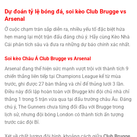
Dự đoán
tỷ lệ bóng đá
, soi kèo Club Brugge vs
Arsenal
Ở cuộc chạm trán sắp diễn ra, nhiều yếu tố đặc biệt hứa
hẹn mang lại một trận đấu đáng chú ý. Hãy cùng Kèo Nhà
Cái phân tích sâu và đưa ra những dự báo chính xác nhất.
Soi kèo Châu Á Club Brugge vs Arsenal
Arsenal đang thể hiện sức mạnh vượt trội với thành tích 9
chiến thắng liên tiếp tại Champions League kể từ mùa
trước, ghi được 27 bàn thắng và chỉ để thủng lưới 3 lần.
Điều này đối lập hoàn toàn với Brugge khi đội chủ nhà chỉ
thắng 1 trong 5 trận vừa qua tại đấu trường châu Âu. Đáng
chú ý, The Gunners chưa từng đối đầu với Brugge trong
lịch sử, nhưng đội bóng London có thành tích ấn tượng
trước các đội Bỉ.
Xét về chất lượng đội hình, khoảng cách giữa
Club Brugge