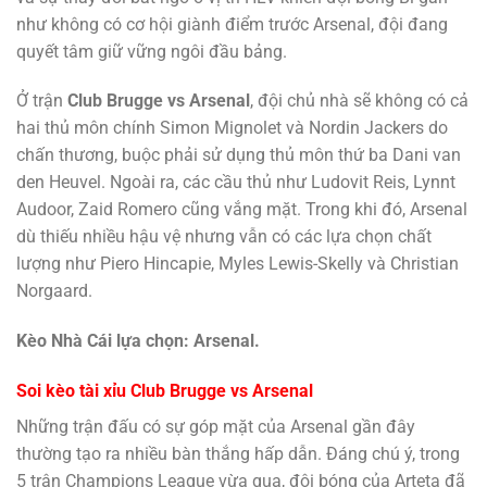
như không có cơ hội giành điểm trước Arsenal, đội đang
quyết tâm giữ vững ngôi đầu bảng.
Ở trận
Club Brugge vs Arsenal
, đội chủ nhà sẽ không có cả
hai thủ môn chính Simon Mignolet và Nordin Jackers do
chấn thương, buộc phải sử dụng thủ môn thứ ba Dani van
den Heuvel. Ngoài ra, các cầu thủ như Ludovit Reis, Lynnt
Audoor, Zaid Romero cũng vắng mặt. Trong khi đó, Arsenal
dù thiếu nhiều hậu vệ nhưng vẫn có các lựa chọn chất
lượng như Piero Hincapie, Myles Lewis-Skelly và Christian
Norgaard.
Kèo Nhà Cái lựa chọn: Arsenal.
Soi kèo tài xỉu Club Brugge vs Arsenal
Những trận đấu có sự góp mặt của Arsenal gần đây
thường tạo ra nhiều bàn thắng hấp dẫn. Đáng chú ý, trong
5 trận Champions League vừa qua, đội bóng của Arteta đã