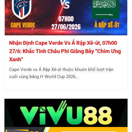
Nhận Định Cape Verde Vs Ả Rập Xê-út, 07h00
27/6: Khắc Tinh Châu Phi Giăng Bẫy “Chim Ưng
Xanh”
Cape Verde vs Ả Rập Xê-út thuộc khuôn khổ lượt trận
cuối cùng bảng H World Cup 2026…