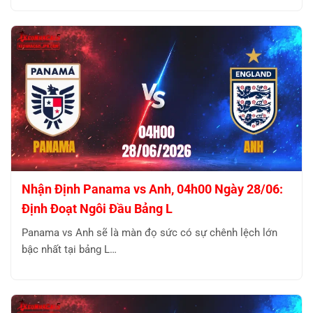
Nhận Định Panama vs Anh, 04h00 Ngày 28/06:
Định Đoạt Ngôi Đầu Bảng L
Panama vs Anh sẽ là màn đọ sức có sự chênh lệch lớn
bậc nhất tại bảng L…