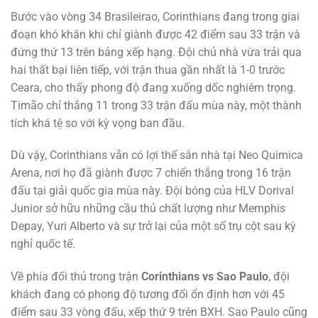
Bước vào vòng 34 Brasileirao, Corinthians đang trong giai
đoạn khó khăn khi chỉ giành được 42 điểm sau 33 trận và
đứng thứ 13 trên bảng xếp hạng. Đội chủ nhà vừa trải qua
hai thất bại liên tiếp, với trận thua gần nhất là 1-0 trước
Ceara, cho thấy phong độ đang xuống dốc nghiêm trọng.
Timão chỉ thắng 11 trong 33 trận đấu mùa này, một thành
tích khá tệ so với kỳ vọng ban đầu.
Dù vậy, Corinthians vẫn có lợi thế sân nhà tại Neo Quimica
Arena, nơi họ đã giành được 7 chiến thắng trong 16 trận
đấu tại giải quốc gia mùa này. Đội bóng của HLV Dorival
Junior sở hữu những cầu thủ chất lượng như Memphis
Depay, Yuri Alberto và sự trở lại của một số trụ cột sau kỳ
nghỉ quốc tế.
Về phía đối thủ trong trận
Corinthians vs Sao Paulo
, đội
khách đang có phong độ tương đối ổn định hơn với 45
điểm sau 33 vòng đấu, xếp thứ 9 trên BXH. Sao Paulo cũng