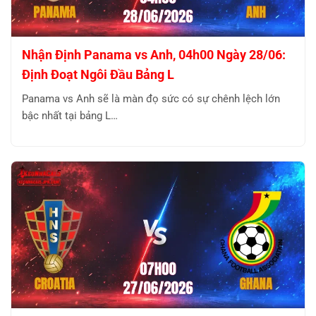
Nhận Định Panama vs Anh, 04h00 Ngày 28/06:
Định Đoạt Ngôi Đầu Bảng L
Panama vs Anh sẽ là màn đọ sức có sự chênh lệch lớn
bậc nhất tại bảng L…