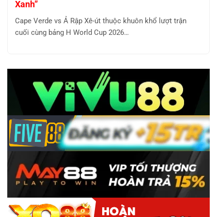
Xanh”
Cape Verde vs Ả Rập Xê-út thuộc khuôn khổ lượt trận
cuối cùng bảng H World Cup 2026…