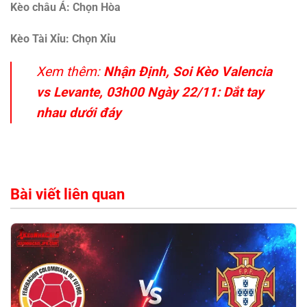
Kèo châu Á: Chọn Hòa
Kèo Tài Xỉu: Chọn Xỉu
Xem thêm:
Nhận Định, Soi Kèo Valencia
vs Levante, 03h00 Ngày 22/11: Dắt tay
nhau dưới đáy
Bài viết liên quan