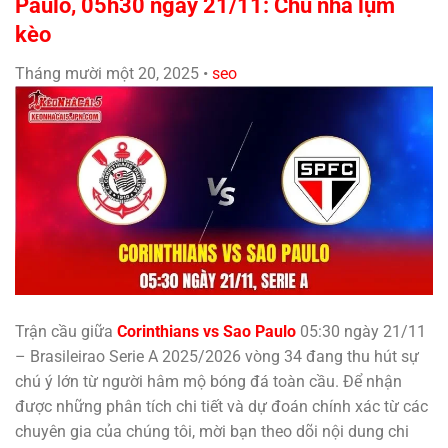
Paulo, 05h30 ngày 21/11: Chủ nhà lụm
kèo
Tháng mười một 20, 2025
•
seo
Trận cầu giữa
Corinthians vs Sao Paulo
05:30 ngày 21/11
– Brasileirao Serie A 2025/2026 vòng 34 đang thu hút sự
chú ý lớn từ người hâm mộ bóng đá toàn cầu. Để nhận
được những phân tích chi tiết và dự đoán chính xác từ các
chuyên gia của chúng tôi, mời bạn theo dõi nội dung chi