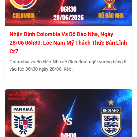
Nhận Định Colombia Vs Bồ Đào Nha, Ngày
28/06 06h30: Lốc Nam Mỹ Thách Thức Bản Lĩnh
Cr7
Colombia vs Bồ Đào Nha sẽ định đoạt ngôi vương bảng K
vào lúc 06h30 ngày 28/06. Kèo…