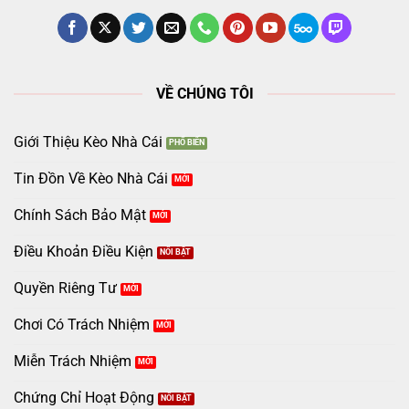
VỀ CHÚNG TÔI
Giới Thiệu Kèo Nhà Cái
Tin Đồn Về Kèo Nhà Cái
Chính Sách Bảo Mật
Điều Khoản Điều Kiện
Quyền Riêng Tư
Chơi Có Trách Nhiệm
Miễn Trách Nhiệm
Chứng Chỉ Hoạt Động