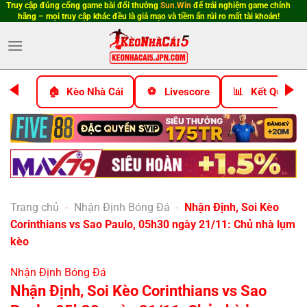
Truy cập đúng cổng game bài đổi thưởng
Sun.Win
để trải nghiệm game chính
Bỏ
hãng – mọi truy cập khác đều là giả mạo và tiềm ẩn rủi ro mất tài khoản!
qua
nội
dung
Kèo Nhà Cái
Livescore
Kết Quả Bó
Trang chủ
-
Nhận Định Bóng Đá
-
Nhận Định, Soi Kèo
Corinthians vs Sao Paulo, 05h30 ngày 21/11: Chủ nhà lụm
kèo
Nhận Định Bóng Đá
Nhận Định, Soi Kèo Corinthians vs Sao