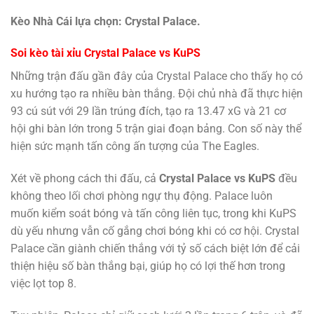
Kèo Nhà Cái lựa chọn: Crystal Palace.
Soi kèo tài xỉu Crystal Palace vs KuPS
Những trận đấu gần đây của Crystal Palace cho thấy họ có
xu hướng tạo ra nhiều bàn thắng. Đội chủ nhà đã thực hiện
93 cú sút với 29 lần trúng đích, tạo ra 13.47 xG và 21 cơ
hội ghi bàn lớn trong 5 trận giai đoạn bảng. Con số này thể
hiện sức mạnh tấn công ấn tượng của The Eagles.
Xét về phong cách thi đấu, cả
Crystal Palace vs KuPS
đều
không theo lối chơi phòng ngự thụ động. Palace luôn
muốn kiểm soát bóng và tấn công liên tục, trong khi KuPS
dù yếu nhưng vẫn cố gắng chơi bóng khi có cơ hội. Crystal
Palace cần giành chiến thắng với tỷ số cách biệt lớn để cải
thiện hiệu số bàn thắng bại, giúp họ có lợi thế hơn trong
việc lọt top 8.