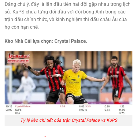
Đáng chú ý, đây là lần đầu tiên hai đội gặp nhau trong lịch
sử. KuPS chưa từng đối đầu với đội bóng Anh trong các
trận đấu chính thức, và kinh nghiệm thi đấu châu Âu của
họ còn hạn chế.
Kèo Nhà Cái lựa chọn: Crystal Palace.
Tỷ lệ kèo chi tiết của trận Crystal Palace vs KuPS