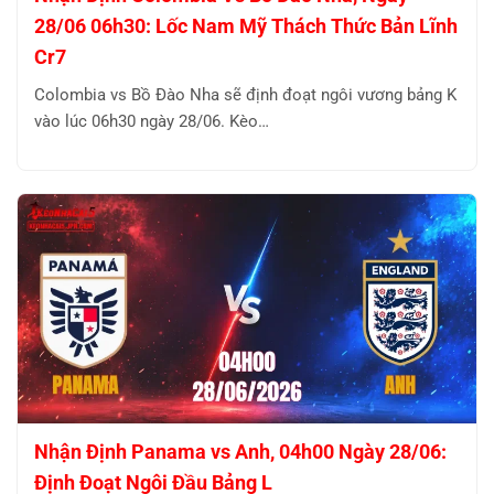
28/06 06h30: Lốc Nam Mỹ Thách Thức Bản Lĩnh
Cr7
Colombia vs Bồ Đào Nha sẽ định đoạt ngôi vương bảng K
vào lúc 06h30 ngày 28/06. Kèo…
Nhận Định Panama vs Anh, 04h00 Ngày 28/06:
Định Đoạt Ngôi Đầu Bảng L