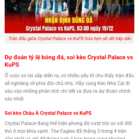
Trận đấu giữa Crystal Palace vs KuPS hứa hẹn sẽ rất hấp dẫn
Dự đoán
tỷ lệ bóng đá
, soi kèo Crystal Palace vs
KuPS
Ở cuộc so tài sắp diễn ra, có nhiều yếu tố cho thấy trận đấu
sẽ nghiêng về phía đội chủ nhà. Hãy cùng Kèo Nhà Cái đi
sâu vào những phân tích chi tiết và đưa ra dự đoán chính
xác nhất.
Soi kèo Châu Á Crystal Palace vs KuPS
Crystal Palace đang thể hiện phong độ vượt trội so với đối
thủ ở mọi khía cạnh. The Eagles đã thắng 3 trong 4 trận
gần nhất và chỉ để thủng lưới 4 bàn trong cùng khoảng