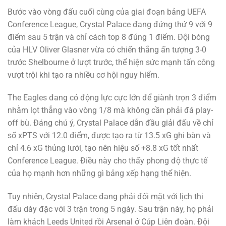
Bước vào vòng đấu cuối cùng của giai đoạn bảng UEFA
Conference League, Crystal Palace đang đứng thứ 9 với 9
điểm sau 5 trận và chỉ cách top 8 đúng 1 điểm. Đội bóng
của HLV Oliver Glasner vừa có chiến thắng ấn tượng 3-0
trước Shelbourne ở lượt trước, thể hiện sức mạnh tấn công
vượt trội khi tạo ra nhiều cơ hội nguy hiểm.
The Eagles đang có động lực cực lớn để giành trọn 3 điểm
nhằm lọt thẳng vào vòng 1/8 mà không cần phải đá play-
off bù. Đáng chú ý, Crystal Palace dẫn đầu giải đấu về chỉ
số xPTS với 12.0 điểm, được tạo ra từ 13.5 xG ghi bàn và
chỉ 4.6 xG thủng lưới, tạo nên hiệu số +8.8 xG tốt nhất
Conference League. Điều này cho thấy phong độ thực tế
của họ mạnh hơn những gì bảng xếp hạng thể hiện.
Tuy nhiên, Crystal Palace đang phải đối mặt với lịch thi
đấu dày đặc với 3 trận trong 5 ngày. Sau trận này, họ phải
làm khách Leeds United rồi Arsenal ở Cúp Liên đoàn. Đội