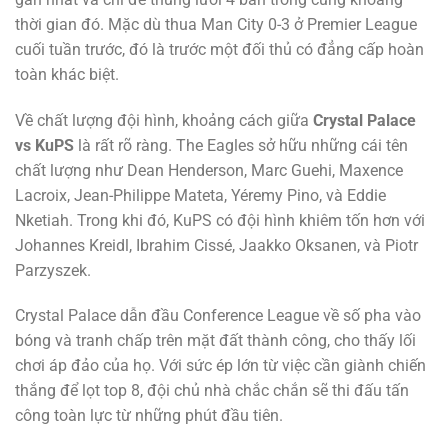
thời gian đó. Mặc dù thua Man City 0-3 ở Premier League
cuối tuần trước, đó là trước một đối thủ có đẳng cấp hoàn
toàn khác biệt.
Về chất lượng đội hình, khoảng cách giữa
Crystal Palace
vs KuPS
là rất rõ ràng. The Eagles sở hữu những cái tên
chất lượng như Dean Henderson, Marc Guehi, Maxence
Lacroix, Jean-Philippe Mateta, Yéremy Pino, và Eddie
Nketiah. Trong khi đó, KuPS có đội hình khiêm tốn hơn với
Johannes Kreidl, Ibrahim Cissé, Jaakko Oksanen, và Piotr
Parzyszek.
Crystal Palace dẫn đầu Conference League về số pha vào
bóng và tranh chấp trên mặt đất thành công, cho thấy lối
chơi áp đảo của họ. Với sức ép lớn từ việc cần giành chiến
thắng để lọt top 8, đội chủ nhà chắc chắn sẽ thi đấu tấn
công toàn lực từ những phút đầu tiên.