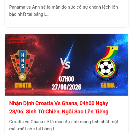
Panama vs Anh sẽ là màn đọ sức có sự chênh lệch lớn
bậc nhất tại bảng L…
Nhận Định Croatia Vs Ghana, 04h00 Ngày
28/06: Sinh Tử Chiến, Ngôi Sao Lên Tiếng
Croatia vs Ghana sẽ là màn đọ sức mang tính chất một
mất một còn tại bảng L.…