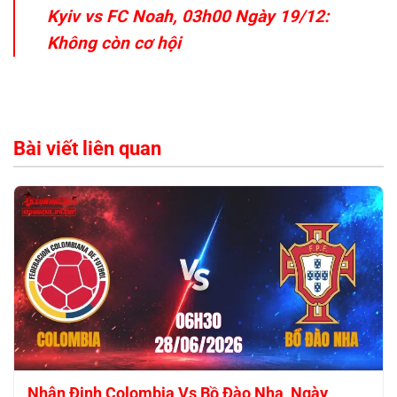
Kyiv vs FC Noah, 03h00 Ngày 19/12:
Không còn cơ hội
Bài viết liên quan
Nhận Định Colombia Vs Bồ Đào Nha, Ngày