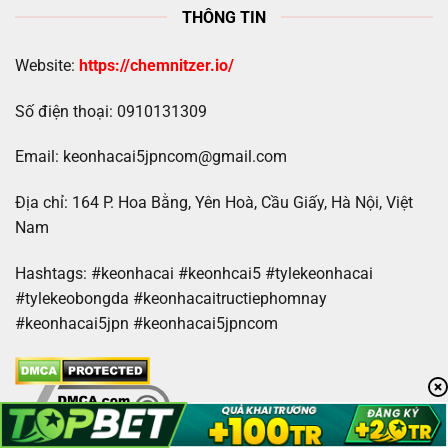
THÔNG TIN
Website:
https://chemnitzer.io/
Số điện thoại: 0910131309
Email:
keonhacai5jpncom@gmail.com
Địa chỉ: 164 P. Hoa Bằng, Yên Hoà, Cầu Giấy, Hà Nội, Việt
Nam
Hashtags:
#keonhacai #keonhcai5 #tylekeonhacai
#tylekeobongda #keonhacaitructiephomnay
#keonhacai5jpn #keonhacai5jpncom