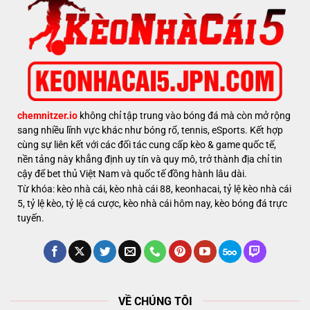
chemnitzer.io
không chỉ tập trung vào bóng đá mà còn mở rộng
sang nhiều lĩnh vực khác như bóng rổ, tennis, eSports. Kết hợp
cùng sự liên kết với các đối tác cung cấp kèo & game quốc tế,
nền tảng này khẳng định uy tín và quy mô, trở thành địa chỉ tin
cậy để bet thủ Việt Nam và quốc tế đồng hành lâu dài.
Từ khóa: kèo nhà cái, kèo nhà cái 88, keonhacai, tỷ lệ kèo nhà cái
5, tỷ lệ kèo, tỷ lệ cá cược, kèo nhà cái hôm nay, kèo bóng đá trực
tuyến.
VỀ CHÚNG TÔI